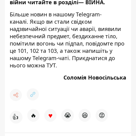
війни читайте в розділі—
ВІЙНА
.
Більше новин в нашому
Telegram-
каналі
. Якщо ви стали свідком
надзвичайної ситуації чи аварії, виявили
небезпечний предмет, бездиханне тіло,
помітили вогонь чи підпал, повідомте про
це 101, 102 та 103, а також напишіть у
нашому Telegram-чаті. Приєднатися до
нього можна
ТУТ
.
Соломія Новосільська
♥
🔥
😭
😆
😡
👍