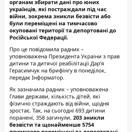
органам збирати дані про юних
українців, які постраждали під час
війни, зокрема зникли безвісти або
були переміщені на тимчасово
окуповані території та депортовані до
Російської Федерації.
Про це
повідомила
радник –
уповноважена Президента України з прав
дитини та дитячої реабілітації Дар’я
Герасимчук на брифінгу в понеділок,
передає
Інформатор
.
Як зазначила радник – уповноважена
Глави держави, кількість дітей, які
фізично страждають від війни, щодня
зростає. Так, на сьогодні 693 дитини
поранені, 358 загинули,
203 зникли
безвісти та щонайменше 5754
примусово переміщені та депортовані
.