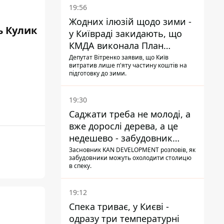
19:56
Жодних ілюзій щодо зими -
ь Кулик
у Київраді закидають, що
КМДА виконала План
стійкості на 20%
Депутат Вітренко заявив, що Київ
витратив лише п'яту частину коштів на
підготовку до зими.
19:30
Саджати треба не молоді, а
вже дорослі дерева, а це
недешево - забудовник
Ніконов
Засновник KAN DEVELOPMENT розповів, як
забудовники можуть охолодити столицю
в спеку.
19:12
Спека триває, у Києві -
одразу три температурні