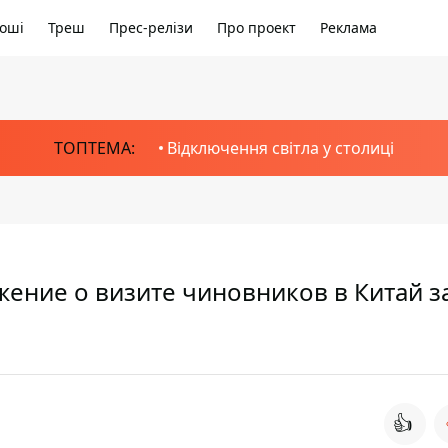
оші
Треш
Прес-релізи
Про проект
Реклама
ТОПТЕМА:
Відключення світла у столиці
ение о визите чиновников в Китай з
👍