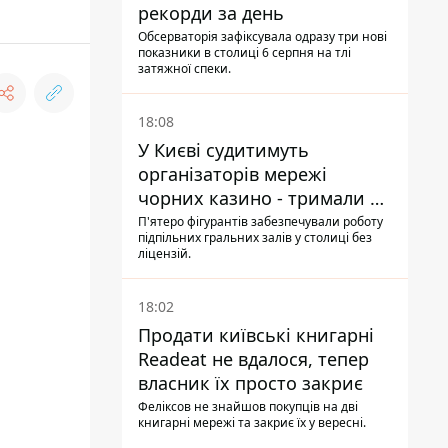
рекорди за день
Обсерваторія зафіксувала одразу три нові
показники в столиці 6 серпня на тлі
затяжної спеки.
18:08
У Києві судитимуть
організаторів мережі
чорних казино - тримали 39
закладів
П'ятеро фігурантів забезпечували роботу
підпільних гральних залів у столиці без
ліцензій.
18:02
Продати київські книгарні
Readeat не вдалося, тепер
власник їх просто закриє
Феліксов не знайшов покупців на дві
книгарні мережі та закриє їх у вересні.