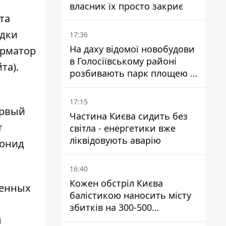
власник їх просто закриє
та
здки
17:36
На даху відомої новобудови
рматор
в Голосіївському районі
та).
розбивають парк площею в
гектар
17:15
ервый
Частина Києва сидить без
т
світла - енергетики вже
ліквідовують аварію
еонид
16:40
Кожен обстріл Києва
менных
балістикою наносить місту
збитків на 300-500
ы
мільйонів - Петро