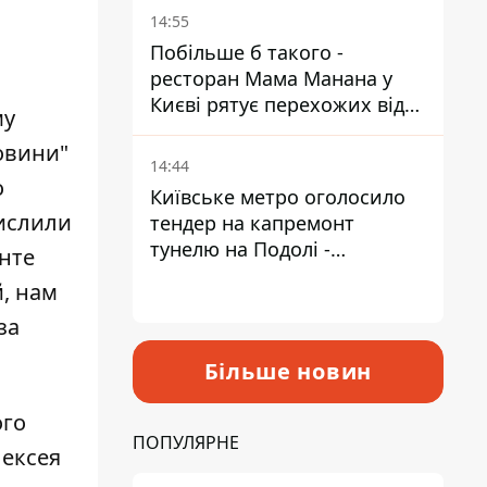
Пантелеєв
14:55
Побільше б такого -
ресторан Мама Манана у
Києві рятує перехожих від
му
спеки
Новини"
14:44
о
Київське метро оголосило
числили
тендер на капремонт
тунелю на Подолі -
нте
триватиме майже два роки
, нам
за
Більше новин
ого
ПОПУЛЯРНЕ
ексея