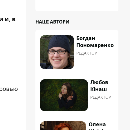
 и, в
НАШІ АВТОРИ
.
Богдан
Пономаренко
РЕДАКТОР
Любов
оровью
Кінаш
РЕДАКТОР
Олена