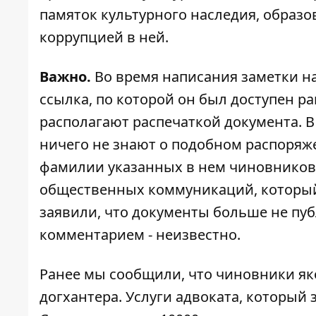
памяток культурного наследия, образо
коррупцией в ней.
Важно.
Во время написания заметки на
ссылка, по которой он был доступен р
располагают
распечаткой документа
. 
ничего не знают о подобном распоряж
фамилии указанных в нем чиновников и
общественных коммуникаций, который
заявили, что документы больше не пуб
комментарием - неизвестно.
Ранее мы сообщили, что чиновники я
догхантера.
Услуги адвоката, который