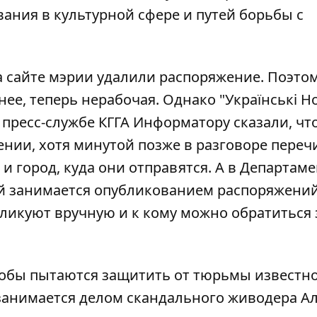
вания в культурной сфере и путей борьбы с
 сайте мэрии удалили распоряжение. Поэто
анее
, теперь нерабочая. Однако "Українські 
В пресс-службе КГГА Информатору сказали, чт
ении, хотя минутой позже в разговоре пере
 город, куда они отправятся. А в Департаме
 занимается опубликованием распоряжений
ликуют вручную и к кому можно обратиться 
кобы
пытаются защитить от тюрьмы известн
 занимается делом
скандального живодера Ал