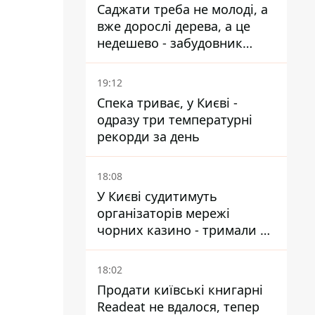
Саджати треба не молоді, а
вже дорослі дерева, а це
недешево - забудовник
Ніконов
19:12
Спека триває, у Києві -
одразу три температурні
рекорди за день
18:08
У Києві судитимуть
організаторів мережі
чорних казино - тримали 39
закладів
18:02
Продати київські книгарні
Readeat не вдалося, тепер