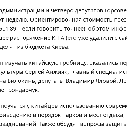
администрации и четверо депутатов Горсове
дут неделю. Ориентировочная стоимость пое
01 891, если говорить точнее), об этом
Инфо
е распоряжение КГГА (его уже удалили с сай
делят из бюджета Киева.
т изучать китайскую гробницу, оказались п
культуры Сергей Анжияк, главный специалис
на Билокинь, депутаты Владимир Яловой, Л
ег Бондарчук.
 поучатся у китайцев использованию совре
риведению в порядок парков и мест отдыха,
разднований. Также обсудят вопросы защит