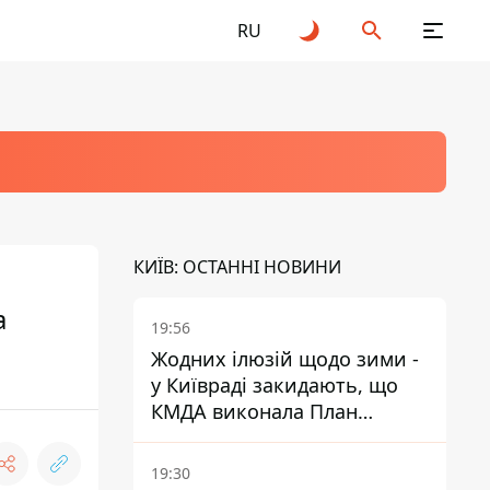
RU
КИЇВ: ОСТАННІ НОВИНИ
а
19:56
Жодних ілюзій щодо зими -
у Київраді закидають, що
КМДА виконала План
стійкості на 20%
19:30