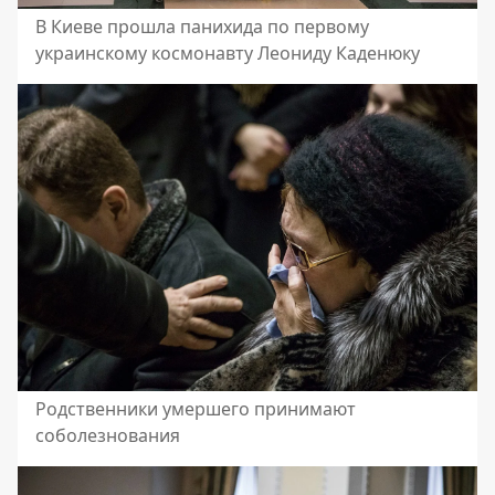
В Киеве прошла панихида по первому
украинскому космонавту Леониду Каденюку
Родственники умершего принимают
соболезнования