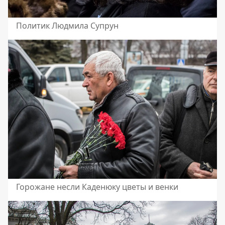
Политик Людмила Супрун
Горожане несли Каденюку цветы и венки