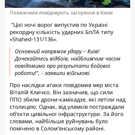
Пожежники ліквідовують загоряння в Києві
"Цієї ночі ворог випустив по Україні
рекордну кількість ударних БпЛА типу
«Shahed-131/136».
Основний напрямок удару – Київ!
Дочекайтесь відбоїв, найближчим часом
повідомимо про результати бойової
роботи!", - заявили військові.
Про наслідки атаки повідомив мер міста
Віталій Кличко. Він зазначив, що сили
ППО збили дрони-камікадзе, які летіли над
столицею. Однак, від уламків постраждали
об'єкти цивільної інфраструктури. За його
словами, найбільше руйнувань було
помічено в Солом'янському районі.