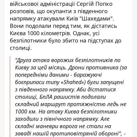
військової адміністрації Сергій Попко
розповів, що
окупанти з південного
напрямку атакували Київ "Шахедами"
.
Вони подолали перед тим, як дістатись
Києва 1000 кілометрів. Однак, усі
безпілотники було збито на підступах до
столиці.
"Друга атака ворожих безпілотників по
Києву за цей місяць. Дрони противника (за
попередніми даними - баражуючі
боєприпаси типу «Shahed») були запущені
з південного напрямку. Аби дістатися
столиці, БпЛА рашистів подолали
складний маршрут протяжністю ледь не
1000 км. На атаку Києва безпілотники
заходили з північного напрямку. Але
складні маневри ворога не стали на
заваді нашій протиповітряній обороні", -