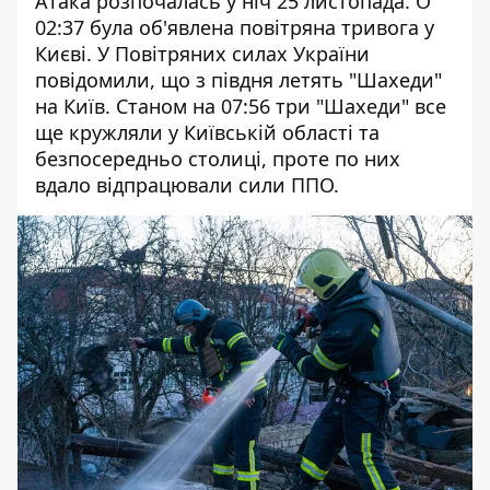
Атака розпочалась у ніч 25 листопада. О
02:37 була об'явлена повітряна тривога у
Києві. У Повітряних силах України
повідомили, що з півдня летять "Шахеди"
на Київ. Станом на 07:56 три "Шахеди" все
ще кружляли у Київській області та
безпосередньо столиці, проте по них
вдало відпрацювали сили ППО.