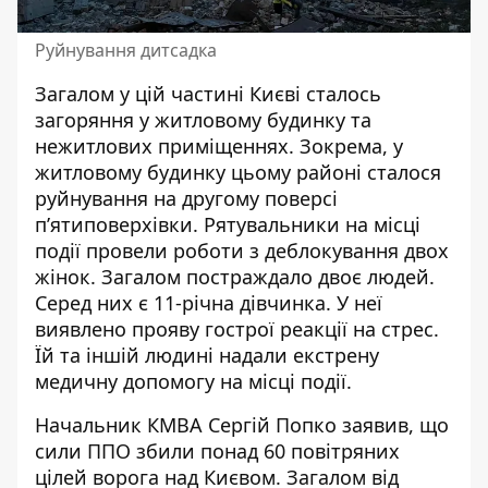
Руйнування дитсадка
Загалом у цій частині Києві сталось
загоряння у житловому будинку та
нежитлових приміщеннях. Зокрема, у
житловому будинку цьому районі сталося
руйнування на другому поверсі
пʼятиповерхівки. Рятувальники на місці
події провели роботи з деблокування двох
жінок. Загалом постраждало двоє людей.
Серед них є 11-річна дівчинка. У неї
виявлено прояву гострої реакції на стрес.
Їй та іншій людині надали екстрену
медичну допомогу на місці події.
Начальник КМВА Сергій Попко заявив, що
сили ППО збили понад 60 повітряних
цілей ворога над Києвом. Загалом від