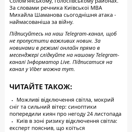
Солом'янському, Голосіївському районах.
За словами речника Київської МВА
Михайла Шаманова сьогоднішня атака -
наймасованіша за війну.
Підписуйтесь на наш
Telegram-канал
, щоб
не пропустити важливих новин. За
новинами в режимі онлайн прямо в
месенджері слідкуйте на нашому Telegram-
каналі
Інформатор Live
. Підписатися на
канал у Viber можна
тут
.
ЧИТАЙТЕ ТАКОЖ:
Можливі відключення світла, мокрий
сніг та сильний вітер: синоптики
попередили киян про негоду 24 листопада
Київ в зоні ризику відключення світла:
експерт пояснив, що коїться