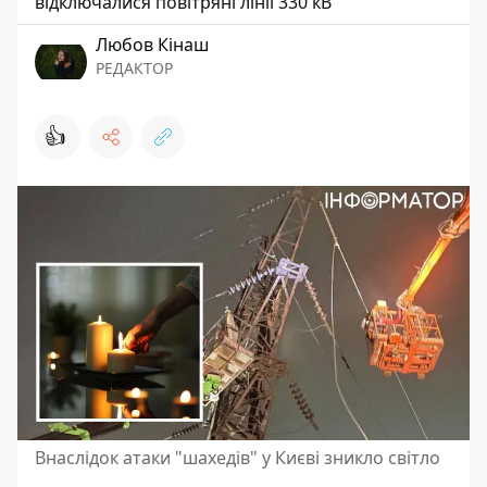
відключалися повітряні лінії 330 кВ
Любов Кінаш
РЕДАКТОР
👍
Внаслідок атаки "шахедів" у Києві зникло світло