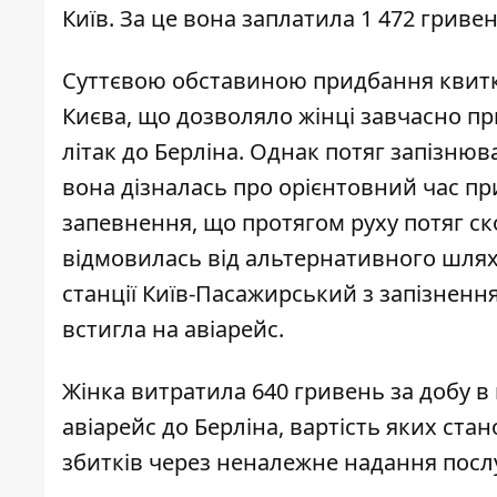
Київ. За це вона заплатила 1 472 гриве
Суттєвою обставиною придбання квиткі
Києва, що дозволяло жінці завчасно пр
літак до Берліна. Однак потяг запізню
вона дізналась про орієнтовний час п
запевнення, що протягом руху потяг ск
відмовилась від альтернативного шляху н
станції Київ-Пасажирський з запізненн
встигла на авіарейс.
Жінка витратила 640 гривень за добу в 
авіарейс до Берліна, вартість яких ста
збитків через неналежне надання посл