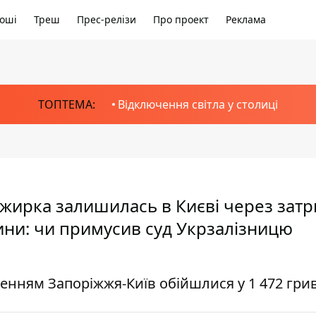
оші
Треш
Прес-релізи
Про проект
Реклама
ТОПТЕМА:
Відключення світла у столиці
сажирка залишилась в Києві через зат
ини: чи примусив суд Укрзалізницю
енням Запоріжжя-Київ обійшлися у 1 472 гри