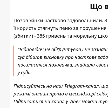
Що в
Позов жінки частково задовольнили. З 
її користь стягнуть пеню за порушення
(збитки) - 385 гривень та моральну шкод
"Відповідач не обґрунтував і не зазна
суд дійшов висновку про часткове задо
посилається позивачка, знайшли своє п
у суді.
Підписуйтесь на наш
Telegram-канал
, щ
режимі онлайн прямо в месенджері слід
Підписатися на канал у Viber можна
ту