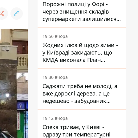
Порожні полиці у Форі -
через знищення складів
супермаркети залишилися
без асортименту
19:56 вчора
Жодних ілюзій щодо зими -
у Київраді закидають, що
КМДА виконала План
стійкості на 20%
19:30 вчора
Саджати треба не молоді, а
вже дорослі дерева, а це
недешево - забудовник
Ніконов
19:12 вчора
Спека триває, у Києві -
одразу три температурні