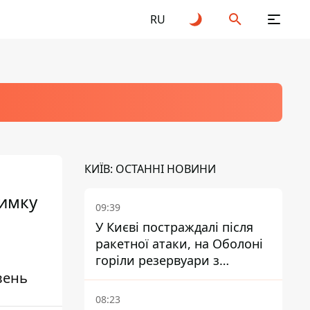
RU
КИЇВ: ОСТАННІ НОВИНИ
римку
09:39
У Києві постраждалі після
ракетної атаки, на Оболоні
горіли резервуари з
вень
паливом
08:23