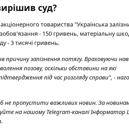
ирішив суд?
акціонерного товариства "Українська залізн
 зобов'язання - 150 гривень, матеріальну шко
у - 3 тисячі гривень.
чив причину запізнення потягу. Враховуючи нав
волення позову, оскільки обставини на які
ідтвердження під час розгляду справи", - наг
об не пропустити важливих новин. За новина
куйте на нашому Telegram-каналі
Інформатор L
т
.