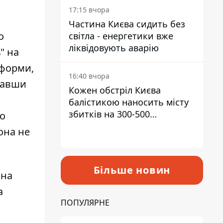
17:15 вчора
Частина Києва сидить без
о
світла - енергетики вже
ліквідовують аварію
" на
тформи,
16:40 вчора
мавши
Кожен обстріл Києва
балістикою наносить місту
збитків на 300-500
до
мільйонів - Петро
она не
Пантелеєв
Більше новин
 на
а
ПОПУЛЯРНЕ