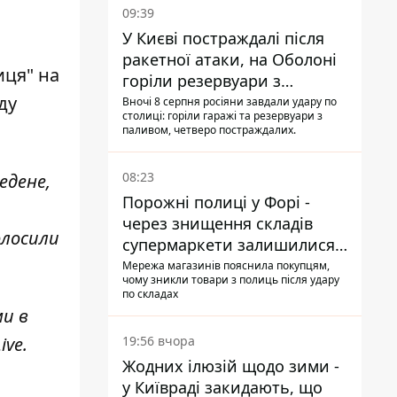
09:39
У Києві постраждалі після
ракетної атаки, на Оболоні
иця" на
горіли резервуари з
паливом
ду
Вночі 8 серпня росіяни завдали удару по
столиці: горіли гаражі та резервуари з
паливом, четверо постраждалих.
08:23
едене,
Порожні полиці у Форі -
через знищення складів
олосили
супермаркети залишилися
без асортименту
Мережа магазинів пояснила покупцям,
чому зникли товари з полиць після удару
по складах
ми в
19:56 вчора
ive
.
Жодних ілюзій щодо зими -
у Київраді закидають, що