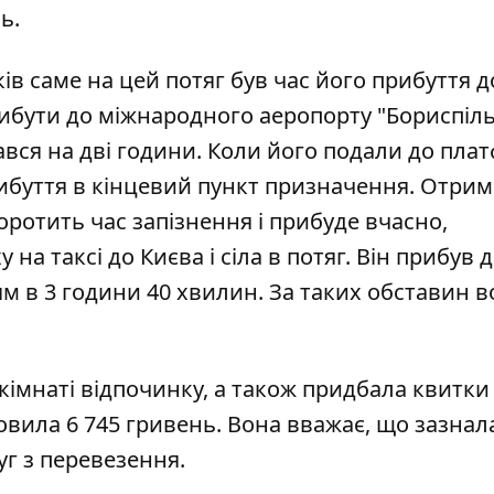
нь.
в саме на цей потяг був час його прибуття д
ибути до міжнародного аеропорту "Бориспіль
вався на дві години. Коли його подали до пла
рибуття в кінцевий пункт призначення. Отри
оротить час запізнення і прибуде вчасно,
а таксі до Києва і сіла в потяг. Він прибув 
ям в 3 години 40 хвилин. За таких обставин в
кімнаті відпочинку, а також придбала квитки
новила 6 745 гривень. Вона вважає, що зазнал
уг з перевезення.