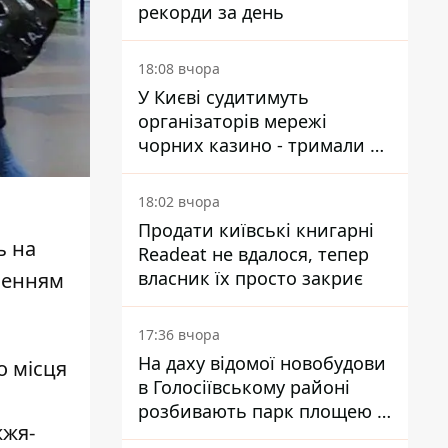
рекорди за день
18:08 вчора
У Києві судитимуть
організаторів мережі
чорних казино - тримали 39
закладів
18:02 вчора
Продати київські книгарні
ь на
Readeat не вдалося, тепер
власник їх просто закриє
зненням
17:36 вчора
На даху відомої новобудови
о місця
в Голосіївському районі
розбивають парк площею в
жжя-
гектар