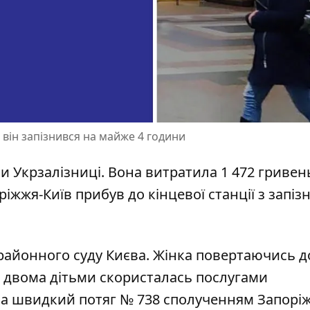
 він запізнився на майже 4 години
и Укрзалізниці
. Вона витратила 1 472 гривен
іжжя-Київ прибув до кінцевої станції з запі
районного суду Києва. Жінка повертаючись д
з двома дітьми
скористалась послугами
 на швидкий потяг № 738 сполученням Запорі