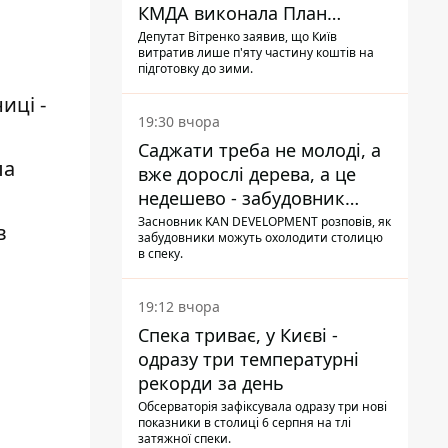
КМДА виконала План
стійкості на 20%
Депутат Вітренко заявив, що Київ
витратив лише п'яту частину коштів на
підготовку до зими.
иці -
19:30 вчора
Саджати треба не молоді, а
ла
вже дорослі дерева, а це
недешево - забудовник
Ніконов
Засновник KAN DEVELOPMENT розповів, як
в
забудовники можуть охолодити столицю
в спеку.
19:12 вчора
Спека триває, у Києві -
одразу три температурні
рекорди за день
Обсерваторія зафіксувала одразу три нові
показники в столиці 6 серпня на тлі
затяжної спеки.