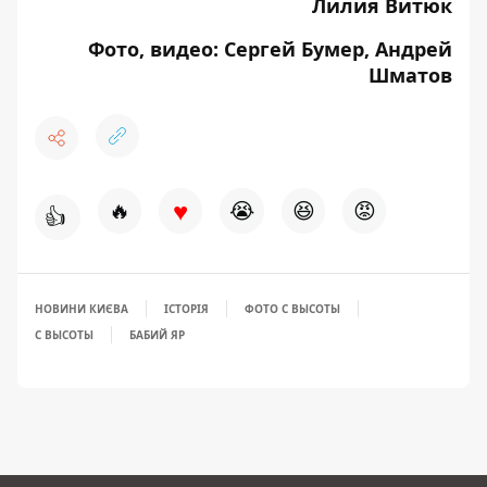
Лилия Витюк
Фото, видео: Сергей Бумер, Андрей
Шматов
♥
🔥
😭
😆
😡
👍
НОВИНИ КИЄВА
ІСТОРІЯ
ФОТО С ВЫСОТЫ
С ВЫСОТЫ
БАБИЙ ЯР