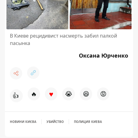
В Киеве рецидивист насмерть забил палкой
пасынка
Оксана Юрченко
♥
🔥
😭
😆
😡
👍
НОВИНИ КИЄВА
УБИЙСТВО
ПОЛИЦИЯ КИЕВА