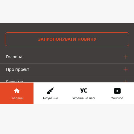
ЗАПРОПОНУВАТИ НОВИНУ
Головна
Про проєкт
Реклама
Про нас
Головна
Актуально
Україна на часі
Youtube
Інформатор у
Завантажити
телефоні
👉