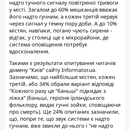
надто гучного сигналу повітряної тривоги
у місті. Загалом до 60% мешканців
вважає
його надто гучним
, а кожен третій нервує
через сигнал у темну пору доби. А до 10%
містян, навпаки, погано чують сирени -
відтак, у столиці ще є мікрорайони, де
система оповіщення потребує
вдосконалення.
Такими є результати опитування читачів
домену "Київ" сайту Informator.ua.
Зазначимо, що найбільше містян, кожен
третій, або 34% обрали варіант відповіді
"Кожного разу ця "баньші" підкидає з
ліжка" (баньші, героїня ірландського
фольклору, видає гучні зойки, сповіщаючи
про смерть). Ще 24% опитаних зазначили,
що, попри те, що звук системи є надто
гучним, вже звикли до нього і "не надто