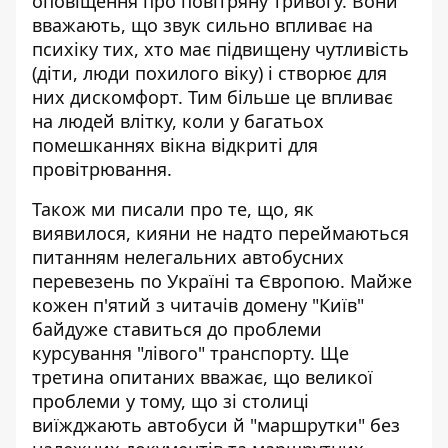
оповіщення
про повітряну тривогу. Вони
вважають, що звук сильно впливає на
психіку тих, хто має підвищену чутливість
(діти, люди похилого віку) і створює для
них дискомфорт. Тим більше це впливає
на людей влітку, коли у багатьох
помешканнях вікна відкриті для
провітрювання.
Також ми писали про те, що, як
виявилося, кияни не надто переймаються
питанням нелегальних автобусних
перевезень
по Україні та Європою. Майже
кожен п'ятий з читачів домену "Київ"
байдуже ставиться до проблеми
курсування "лівого" транспорту. Ще
третина опитаних вважає, що великої
проблеми у тому, що зі столиці
виїжджають автобуси й "маршрутки" без