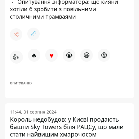
Опитування Інформатора: що кияни
хотіли б зробити з повільними
столичними трамваями
♥
🔥
😭
😆
😡
👍
ОПИТУВАННЯ
11:44, 31 серпня 2024
Король недобудов: у Києві продають
башти Sky Towers біля РАЦСу, що мали
стати найвищим хмарочосом