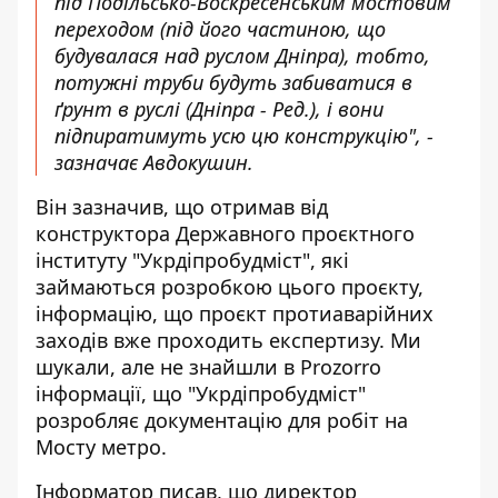
під Подільсько-Воскресенським мостовим
переходом (
під його частиною, що
будувалася над руслом Дніпра
), тобто,
потужні труби будуть забиватися в
ґрунт в руслі (
Дніпра - Ред
.), і вони
підпиратимуть усю цю конструкцію", -
зазначає Авдокушин.
Він зазначив, що отримав від
конструктора Державного проєктного
інституту "Укрдіпробудміст", які
займаються розробкою цього проєкту,
інформацію, що проєкт протиаварійних
заходів вже проходить експертизу. Ми
шукали, але не знайшли в Prozorro
інформації, що "Укрдіпробудміст"
розробляє документацію для робіт на
Мосту метро.
Інформатор писав,
що директор