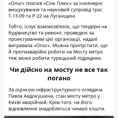
«Onur» платив «Сінк Плюс» за інженерні
вишукування та науковий супровід трас
Т-13-09 та Р-22 на Луганщині.
Тобто, існує взаємозв’язок, що тендери на
будівництво та ремонт, проведені за
проектуванням цієї організації, надалі
вигравала «Onur». Можна припустити, що
й протиаварійні роботи на Мосту метро
теж може робити турецький підрядник.
Чи дійсно на мосту не все так
погано
За оцінкою
інфраструктурного оглядача
Павла Авдокушина
, стан мосту метро у
Києві аварійний. Крім того, на його
відновлення знадобляться чималі кошти.