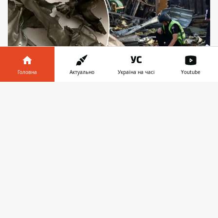
Головна
Актуально
Україна на часі
Youtube
Уламки ракет ретельно збирають після кожного
Інформатор у
Завантажити
інциденту з метою проведення дослідження.
телефоні
👉
Ймовірно, збирають не всі
У Києві
виставляють на продаж уламки
ракет
. Ціни різні: від 200 грн за
невеличкий шматок до 20 тисяч за
хвостову частину з двигуном. Музеям
автори оголошень обіцяють знижки, а
деякі умільці вже навіть почали
розписувати уламки фарбою,
перетворюючи на витвори мистецтва.