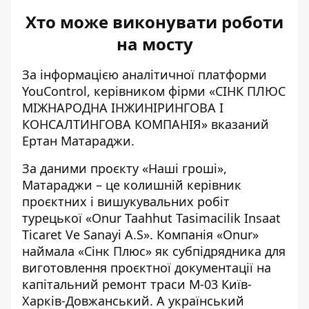
Хто може виконувати роботи
на мосту
За інформацією аналітичної платформи
YouControl, керівником фірми «
СІНК ПЛЮС
МІЖНАРОДНА ІНЖИНІРИНГОВА І
КОНСАЛТИНГОВА КОМПАНІЯ
» вказаний
Ертан Матараджи.
За даними проєкту «
Наші гроші
»,
Матараджи – це колишній керівник
проєктних і вишукувальних робіт
турецької «Onur Taahhut Tasimacilik Insaat
Ticaret Ve Sanayi A.S». Компанія «Onur»
наймала «Сінк Плюс» як субпідрядника для
виготовлення проєктної документації на
капітальний ремонт траси М-03 Київ-
Харків-Довжанський. А український