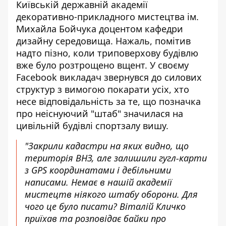
Київській державній академії
декоративно-прикладного мистецтва ім.
Михайла Бойчука доцентом кафедри
дизайну середовища. Нажаль, помітив
надто пізно, коли триповерхову будівлю
вже було розтрощено вщент. У своєму
Facebook викладач звернувся до силових
структур з вимогою
покарати усіх, хто
несе відповідальність
за те, що позначка
про неіснуючий "штаб" значилася на
цивільній будівлі спортзалу вишу.
"Закрили кадастри на яких видно, що
територія ВНЗ, але залишили гугл-карти
з GPS координатами і дебільними
написами. Немає в нашій академії
мистецтв ніякого штабу оборони. Для
чого це було писати? Віталій Кличко
приїхав та розповідає байки про