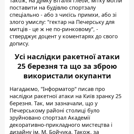
Також, на думку Віталія Глеби, мітку могли
поставити на будівлю спортзалу
спеціально - або з чиєїсь примхи, або зі
злого умислу: "гектар на Печерську для
митців - це ж не по-ринковому", -
стверджує доцент у коментарях до свого
допису.
Усі наслідки ракетної атаки
25 березня та що за зброю
використали окупанти
Нагадаємо, "Інформатор" писав про
наслідки ракетної атаки на Київ зранку 25
березня. Так, ми зазначали, що у
Печерському районі столиці було
зруйновано спортзал Академії
декоративно-прикладного мистецтва і
дизайну ім. М. Бойчука. Також, за