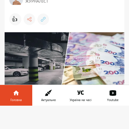
ЖУРНАЛІСТ
👍
Головна
Актуально
Україна на часі
Youtube
Киянка вимагає компенсацію від надавача
послуг паркінгу ТОВ «Новобудова», бо її автіку
Інформатор у
Завантажити
подряпали
телефоні
👉