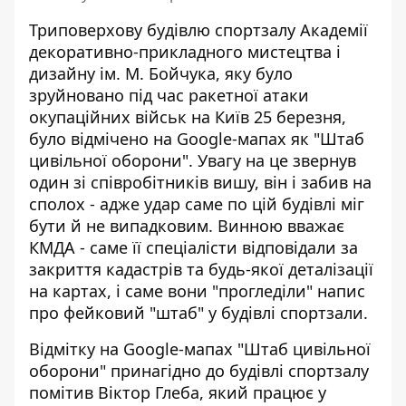
Триповерхову будівлю спортзалу Академії
декоративно-прикладного мистецтва і
дизайну ім. М. Бойчука, яку було
зруйновано під час ракетної атаки
окупаційних військ на Київ 25 березня,
було відмічено на Google-мапах як "Штаб
цивільної оборони". Увагу на це звернув
один зі співробітників вишу, він і забив на
сполох - адже удар саме по цій будівлі
міг
бути й не випадковим
. Винною вважає
КМДА - саме її спеціалісти відповідали за
закриття кадастрів та будь-якої деталізації
на картах, і саме вони "прогледіли" напис
про фейковий "штаб" у будівлі спортзали.
Відмітку на Google-мапах "Штаб цивільної
оборони" принагідно до будівлі спортзалу
помітив Віктор Глеба, який працює у