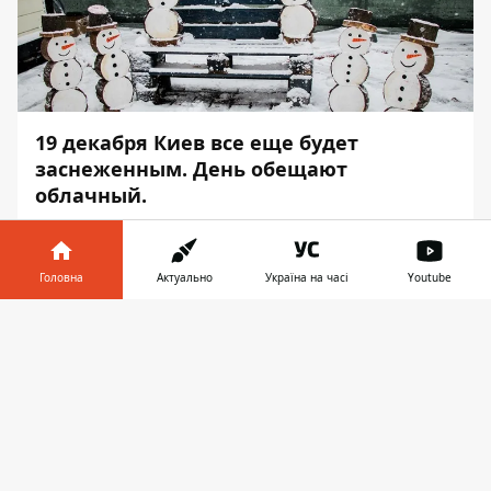
19 декабря Киев все еще будет
заснеженным. День обещают
облачный.
Сильный снег в столице ожидается утром,
но ближе к вечеру он утихнет. Об этом
Головна
Актуально
Україна на часі
Youtube
сообщает
Информатор
, ссылаясь на
Украинский гидрометцентр.
Інформатор у
Завантажити
телефоні
👉
В течение суток синоптики прогнозируют
облачность, температура воздуха от 1 до 3
градусов мороза.
19 декабря почитается память святителя
Николая. С этого дня подходят вторые