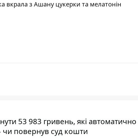
нка вкрала з Ашану цукерки та мелатонін
ути 53 983 гривень, які автоматично
- чи повернув суд кошти