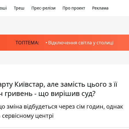
оші
Треш
Прес-релізи
Про проект
Реклама
ТОПТЕМА:
Відключення світла у столиці
ту Київстар, але замість цього з її
ч гривень - що вирішив суд?
о зміна відбудеться через сім годин, однак
 сервісному центрі