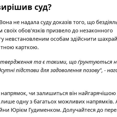
ирішив суд?
Вона не надала суду доказів того, що бездіял
своїх обов'язків призвело до незаконного
гу невстановленим особам здійснити шахрайс
дитною карткою.
ідтвердження та є такими, що ґрунтуються н
дсутні підстави для задоволення позову", - на
 напрямок, чи залишиться він найгарячішою
 лише одну з багатьох можливих напрямків. 
ійни Юрієм Гудименком. Долучайтеся до пере