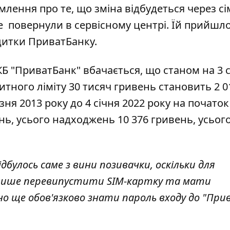
млення про те, що зміна відбудеться через сі
е повернули в сервісному центрі. Їй прийшл
дитки ПриватБанку.
КБ "ПриватБанк" вбачається, що станом на 3 
итного ліміту 30 тисяч гривень становить 2 0
зня 2013 року до 4 січня 2022 року на початок
нь, усього надходжень 10 376 гривень, усьог
дбулось саме з вини позивачки, оскільки для
 лише перевипустити SIM-картку та мати
о ще обов'язково знати пароль входу до "При