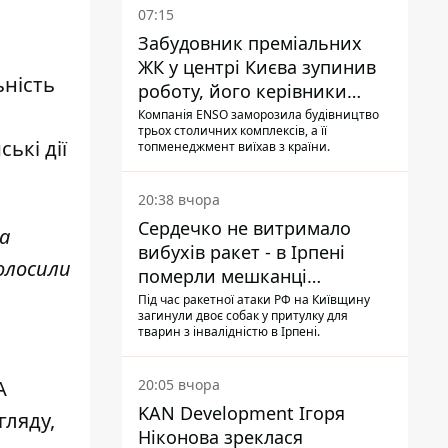
07:15
Забудовник преміальних
ЖК у центрі Києва зупинив
ьність
роботу, його керівники
втекли з України - Bihus.info
Компанія ENSO заморозила будівництво
трьох столичних комплексів, а її
ькі дії
топменеджмент виїхав з країни.
20:38 вчора
Сердечко не витримало
а
вибухів ракет - в Ірпені
голосили
померли мешканці
притулку для собак з
Під час ракетної атаки РФ на Київщину
загинули двоє собак у притулку для
інвалідністю
тварин з інвалідністю в Ірпені.
20:05 вчора
А
KAN Development Ігоря
гляду,
Ніконова зреклася