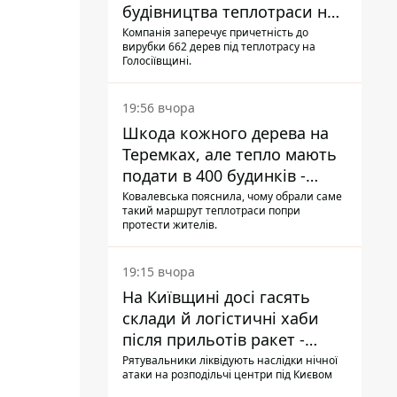
будівництва теплотраси на
Теремках
Компанія заперечує причетність до
вирубки 662 дерев під теплотрасу на
Голосіївщині.
19:56 вчора
Шкода кожного дерева на
Теремках, але тепло мають
подати в 400 будинків -
депутатка Київради
Ковалевська пояснила, чому обрали саме
такий маршрут теплотраси попри
протести жителів.
19:15 вчора
На Київщині досі гасять
склади й логістичні хаби
після прильотів ракет -
ДСНС
Рятувальники ліквідують наслідки нічної
атаки на розподільчі центри під Києвом