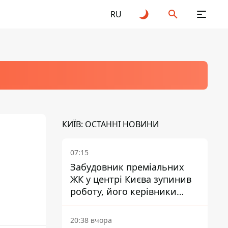
RU
КИЇВ: ОСТАННІ НОВИНИ
07:15
Забудовник преміальних
ЖК у центрі Києва зупинив
роботу, його керівники
втекли з України - Bihus.info
20:38 вчора