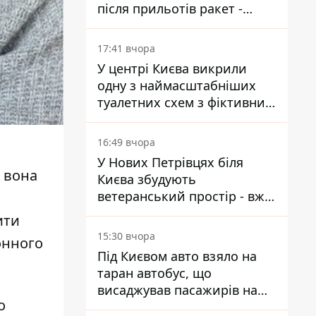
після прильотів ракет -
ДСНС
17:41 вчора
У центрі Києва викрили
одну з наймасштабніших
туалетних схем з фіктивним
будинком
16:49 вчора
У Нових Петрівцях біля
м вона
Києва збудують
ветеранський простір - вже
знайшли проєктанта
ити
15:30 вчора
онного
Під Києвом авто взяло на
таран автобус, що
висаджував пасажирів на
о
зупинці - пасажирка в