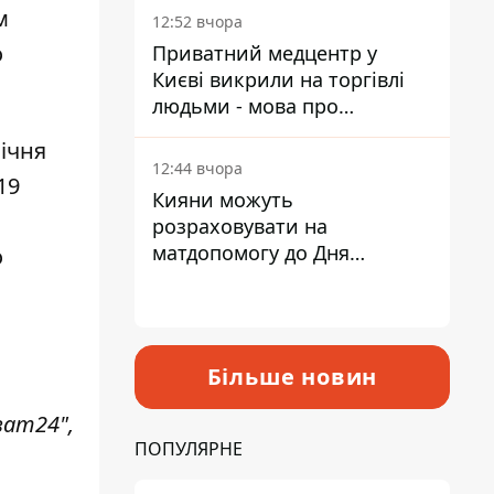
лікарні
м
12:52 вчора
о
Приватний медцентр у
Києві викрили на торгівлі
людьми - мова про
сурогатне материнство
січня
12:44 вчора
19
Кияни можуть
розраховувати на
матдопомогу до Дня
о
незалежності - кому її
дадуть
Більше новин
ват24",
ПОПУЛЯРНЕ