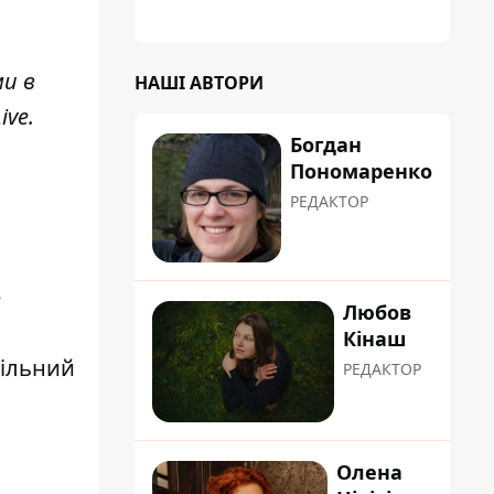
ми в
НАШІ АВТОРИ
ive
.
Богдан
Пономаренко
РЕДАКТОР
е
Любов
Кінаш
більний
РЕДАКТОР
Олена