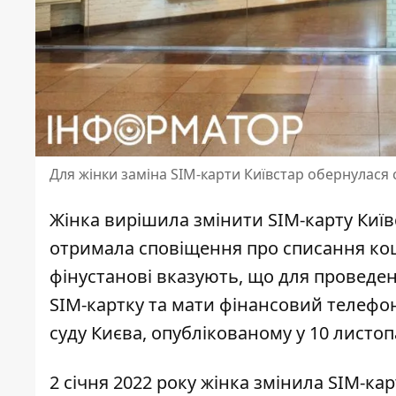
Для жінки заміна SIM-карти Київстар обернулася
Жінка вирішила змінити SIM-карту Київ
отримала сповіщення про списання
кош
фінустанові вказують, що для проведе
SIM-картку та мати фінансовий телефо
суду Києва, опублікованому у 10 листоп
2 січня 2022 року жінка
змінила SIM-кар