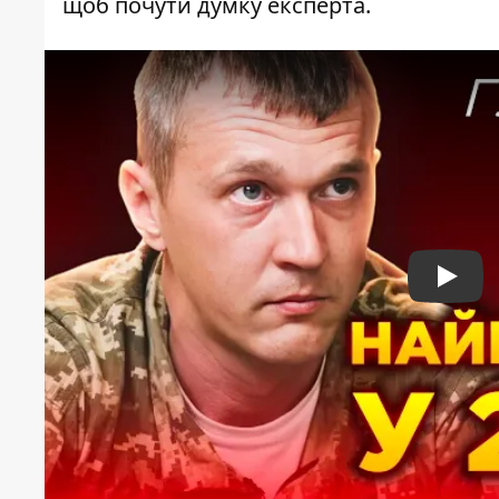
щоб почути думку експерта.
Play