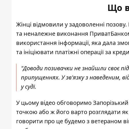
Що в
Жінці відмовили у задоволенні позову. 
та неналежне виконання ПриватБанком 
використання інформації, яка дала змо
та ініціювати платіжні операції за кре
"Доводи позивачки не знайшли своє п
припущеннях. У зв'язку з наведеним, ві
у суді.
У цьому відео обговоримо Запорізький
точкою або ж його варто розглядати як
говорити про це будемо з ветераном в