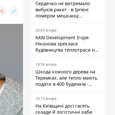
Сердечко не витримало
вибухів ракет - в Ірпені
померли мешканці
притулку для собак з
інвалідністю
20:05 вчора
KAN Development Ігоря
Ніконова зреклася
будівництва теплотраси на
Теремках
19:56 вчора
Шкода кожного дерева на
Теремках, але тепло мають
подати в 400 будинків -
депутатка Київради
19:15 вчора
На Київщині досі гасять
склади й логістичні хаби