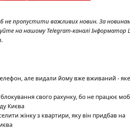
об не пропустити важливих новин. За новина
куйте на нашому Telegram-каналі
Інформатор L
т
.
телефон, але видали йому вже вживаний - як
 блокування свого рахунку, бо не працює мо
уду Києва
елити жінку з квартири, яку він придбав на
Києва