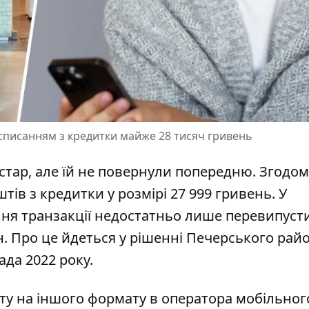
 списанням з кредитки майже 28 тисяч гривень
стар, але їй не повернули попередню. Згодо
тів з кредитки у розмірі 27 999 гривень. У
ння транзакції недостатньо лише перевипуст
н. Про це йдеться у рішенні Печерського рай
ада 2022 року.
ту
на іншого формату в оператора мобільног