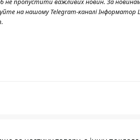
об не пропустити важливих новин. За новина
куйте на нашому Telegram-каналі
Інформатор L
т
.