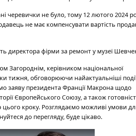
ні черевички не було, тому 12 лютого 2024 р
родавець не має компенсувати вартість прода
уть директора фірми за ремонт у музеї Шевче
сом Загороднім, керівником національної
мки тижня, обговорюючи найактуальніші події
уємо заяву президента Франції Макрона щодо
рії Європейського Союзу, а також готовніст
о цього кроку. Розглядаємо можливі умови дл
уйтеся до перегляду, буде цікаво.