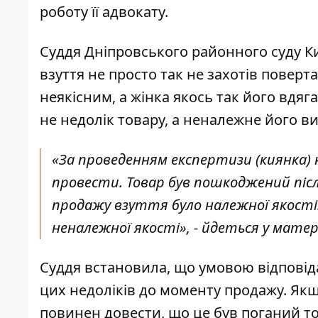
роботу її адвокату.
Суддя Дніпровського районного суду К
взуття не просто так не захотів поверта
неякісним, а жінка якось так його вдяг
не недолік товару, а неналежне його в
«За проведенням експертизи (киянка) н
провести. Товар був пошкоджений після
продажу взуття було належної якості.
неналежної якості», - йдеться у матері
Суддя встановила, що умовою відповід
цих недоліків до моменту продажу. Якщ
повинен довести, що це був поганий то