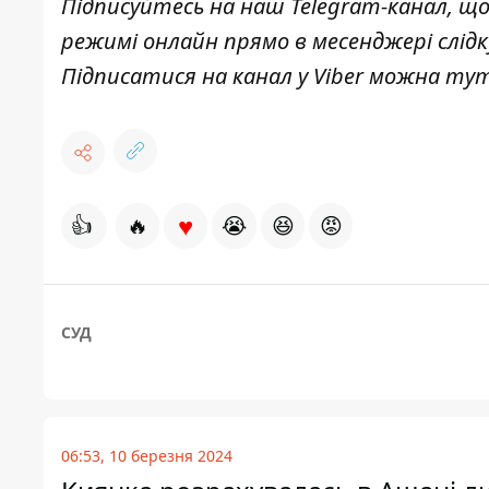
Підписуйтесь на наш
Telegram-канал
, щ
режимі онлайн прямо в месенджері слід
Підписатися на канал у Viber можна
ту
♥
👍
🔥
😭
😆
😡
СУД
06:53, 10 березня 2024