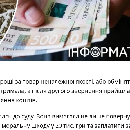
гроші за товар неналежної якості
, або обміня
 отримала, а після другого звернення прийшла
нення коштів.
ась до суду. Вона в
имагала не лише поверну
 моральну шкоду у 20 тис. грн та заплатити з