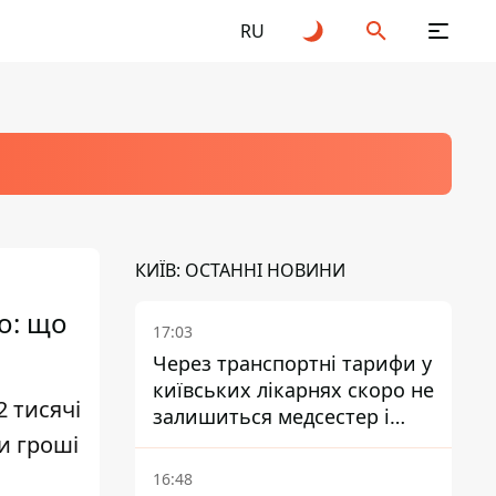
RU
КИЇВ: ОСТАННІ НОВИНИ
о: що
17:03
Через транспортні тарифи у
київських лікарнях скоро не
2 тисячі
залишиться медсестер і
и гроші
санітарок - професор
Голубовська
16:48