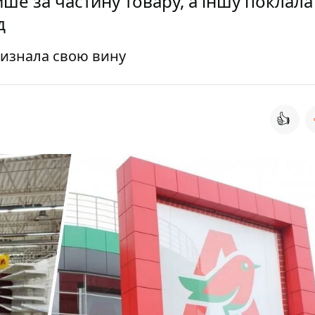
ше за частину товару, а іншу поклала
д
визнала свою вину
👍