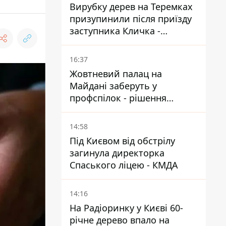
Вирубку дерев на Теремках
призупинили після приїзду
заступника Кличка -
почався діалог
16:37
Жовтневий палац на
Майдані заберуть у
профспілок - рішення
Господарського суду
14:58
Під Києвом від обстрілу
загинула директорка
Спаського ліцею - КМДА
14:16
На Радіоринку у Києві 60-
річне дерево впало на