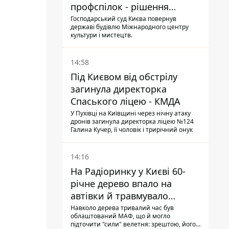
профспілок - рішення
Господарського суду
Господарський суд Києва повернув
державі будівлю Міжнародного центру
культури і мистецтв.
14:58
Під Києвом від обстрілу
загинула директорка
Спаського ліцею - КМДА
У Пухівці на Київщині через нічну атаку
дронів загинула директорка ліцею №124
Галина Кучер, її чоловік і трирічний онук
14:16
На Радіоринку у Києві 60-
річне дерево впало на
автівки й травмувало
людину - подробиці
Навколо дерева тривалий час був
облаштований МАФ, що й могло
підточити "сили" велетня: зрештою, його