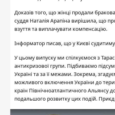
Доказів того, що жінці продали бракова
суддя Наталія Арапіна вирішила, що п
взуття та виплачувати компенсацію.
Інформатор писав
, що у Києві судитим
У цьому випуску ми спілкуємося з Тара
антикризової групи. Підбиваємо підсу
Україні та за її межами. Зокрема, згад
можливого включення України до терито
країн Північноатлантичного Альянсу д
подальшого розвитку цих подій. Приєдн