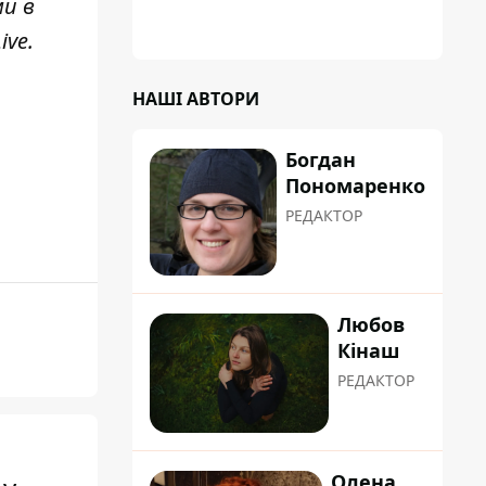
ми в
коренева система не витримала, і стовбур
перекрив проїжджу частину вулиці
ive
.
НАШІ АВТОРИ
Богдан
Пономаренко
РЕДАКТОР
Любов
Кінаш
РЕДАКТОР
Олена