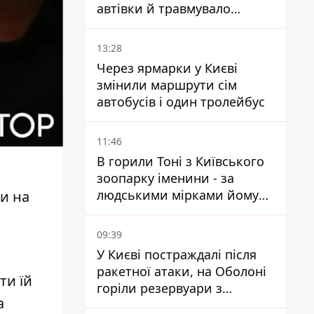
автівки й травмувало
людину - подробиці
13:28
Через ярмарки у Києві
змінили маршрути сім
автобусів і один тролейбус
11:46
В горили Тоні з Київського
зоопарку іменини - за
людськими мірками йому
ти на
вже понад 90 років
09:39
У Києві постраждалі після
ракетної атаки, на Оболоні
ти їй
горіли резервуари з
а
паливом