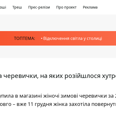
оші
Треш
Прес-релізи
Про проект
Реклама
ТОПТЕМА:
Відключення світла у столиці
а черевички, на яких розійшлося хутр
пила в магазині жіночі зимові черевички за 
овго – вже 11 грудня жінка захотіла повернут