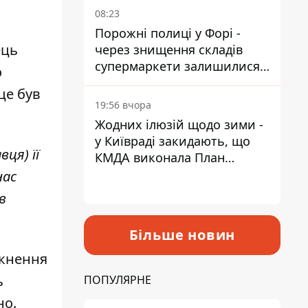
08:23
Порожні полиці у Форі -
ець
через знищення складів
супермаркети залишилися
о
без асортименту
це був
19:56 вчора
Жодних ілюзій щодо зими -
у Київраді закидають, що
ця) її
КМДА виконала План
стійкості на 20%
час
в
Більше новин
икнення
ь
ПОПУЛЯРНЕ
но.