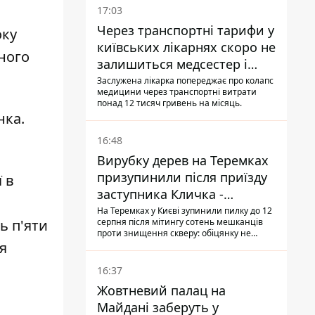
17:03
Через транспортні тарифи у
оку
київських лікарнях скоро не
ного
залишиться медсестер і
санітарок - професор
Заслужена лікарка попереджає про колапс
медицини через транспортні витрати
Голубовська
понад 12 тисяч гривень на місяць.
нка.
16:48
Вирубку дерев на Теремках
призупинили після приїзду
 в
заступника Кличка -
почався діалог
На Теремках у Києві зупинили пилку до 12
серпня після мітингу сотень мешканців
ь п'яти
проти знищення скверу: обіцянку не
поновлювати роботи дав особисто
я
заступник Кличка, Петро Пантелеєв, що
прибув налагодити комунікацію
16:37
Жовтневий палац на
Майдані заберуть у