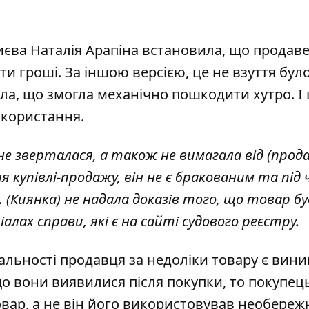
иєва Наталія Арапіна встановила, що продав
ти гроші. За іншою версією, це не взуття бул
ала, що змогла механічно пошкодити хутро. І 
икористання.
е зверталася, а також не вимагала від (продав
 купівлі-продажу, він не є бракованим та під 
 (Киянка) не надала доказів того, що товар бу
алах справи, які є на сайті судового реєстру.
альності продавця за недоліки товару є вин
о вони виявилися після покупки, то покупец
вар, а не він його використовував необереж