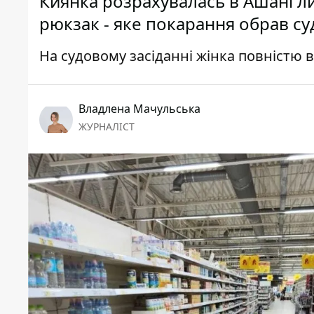
Киянка розрахувалась в Ашані ли
рюкзак - яке покарання обрав су
На судовому засіданні жінка повністю 
Владлена Мачульська
ЖУРНАЛІСТ