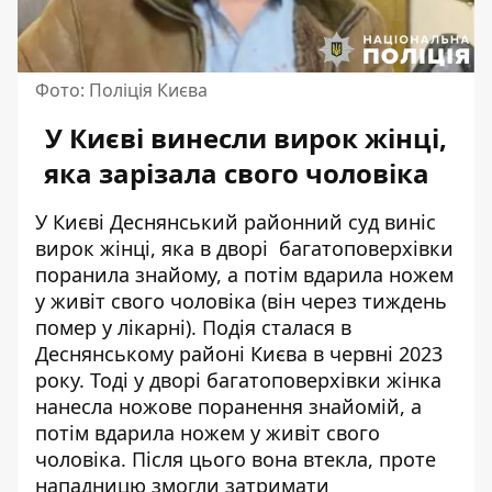
Фото: Поліція Києва
У Києві винесли вирок жінці,
яка зарізала свого чоловіка
У Києві Деснянський районний суд виніс
вирок жінці, яка в дворі багатоповерхівки
поранила знайому, а потім
вдарила ножем
у живіт свого чоловіка
(він через тиждень
помер у лікарні). Подія сталася в
Деснянському районі Києва в червні 2023
року. Тоді у дворі багатоповерхівки жінка
нанесла ножове поранення знайомій, а
потім вдарила ножем у живіт свого
чоловіка. Після цього вона втекла, проте
нападницю змогли затримати