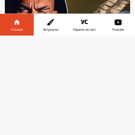
Головна
Актуально
Україна на часі
Youtube
Інформатор у
Завантажити
телефоні
👉
Прокуратура вимагає суворого покарання
Печерський районний суд Києва знов
почне слухати справу щодо колишнього
чоловіка співачки та блогерки Інни
Воронової Юрія Чернецького. Його у 2022
році
затримали на Хрещатику з
наркотиками
. Це відбулося вже не
вперше, але цього разу йому не вдалося
вийти під заставу. Про це 27 лютого
повідомила прокуратура Києва.