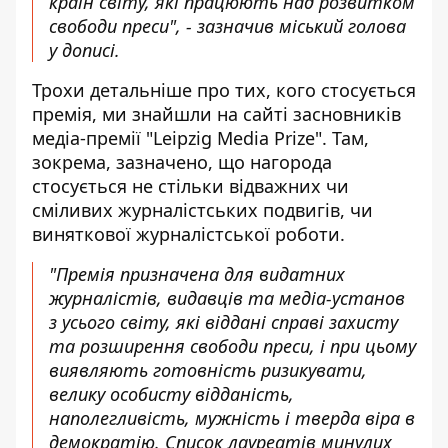
країн світу, які працюють над розвитком
свободи преси", - зазначив міський голова
у дописі.
Трохи детальніше про тих, кого стосується
премія, ми знайшли
на сайті засновників
медіа-премії
"Leipzig Media Prize". Там,
зокрема, зазначено, що нагорода
стосується не стільки відважних чи
сміливих журналістських подвигів, чи
виняткової журналістської роботи.
"Премія призначена для видатних
журналістів, видавців та медіа-установ
з усього світу, які віддані справі захисту
та розширення свободи преси, і при цьому
виявляють готовність ризикувати,
велику особисту відданість,
наполегливість, мужність і тверда віра в
демократію. Список лауреатів минулих