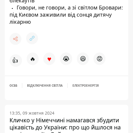
блекаутів
Говори, не говори, а зі світлом Бровари:
під Києвом заживили від сонця дитячу
лікарню
♥
🔥
😭
😆
😡
👍
ОСББ
ВІДКЛЮЧЕННЯ СВІТЛА
ЕЛЕКТРОЕНЕРГІЯ
13:35, 09 жовтня 2024
Кличко у Німеччині намагався збудити
цікавість до України: про що йшлося на