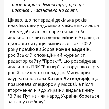
років яскраво демонструє, про що
йдеться", - зазначено на сайті.
Цікаво, що попередні декілька років
премією нагороджували майже виключно
тих медійників, хто присвятив себе
діяльності з висвітлення війни в Україні, а
цьогоріч ситуація змінилася. Так, 2022
року премію виборов
Роман Баданін
,
російський опозиційний журналіст,
редактор сайту "Проєкт", що розслідував
діяльність ПВК "Вагнер" та корупцію серед
російських можновладців. Минулоріч
лауреаткою стала
Катрін Айгендорф
, що
працювала спецкором у Москві, а після
вторгнення РФ до України видала книгу
"Війна Путіна - як народ України бореться
за нашу свободу".