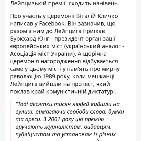
Лейпцизькій премії, сходить нанівець.
Про участь у церемонії Віталій Кличко
написав у Facebook
. Він зазначив, що
разом з ним до Лейпцига приїхав
Буркхард Юнг - президент організації
європейських міст (український аналог -
Асоціація міст України). А щорічна
церемонія нагородження відбувається
саме у цьому місті у пам'ять про мирну
революцію 1989 року, коли мешканці
Лейпцига вийшли на протест, який
поклав край комуністичній диктатурі.
"Тоді десятки тисяч людей вийшли на
вулиці, вимагаючи свободи слова, думки
та преси. З 2001 року цю премію
вручають журналістам, видавцям,
публіцистам та установам із різних