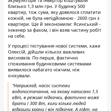
акумулятори та інвертор коштували
близько 1,3 млн грн. У будинку 500
квартир, тож сума, яку довелося сплатити
кожній, не була непідйомною - 2600 грн з
квартири. Ще й зекономили: Ясинський -
інженер за фахом, і він взяв частину робіт
на себе.
У процесі тестування нової системи, каже
Олексій, дійшли кількох важливих
висновків. По-перше, фактично
споживання будинковими системами
виявилося набагато ніжчим, ніж
очікували.
“Наприклад, насос системи
водопостачання, на якому написано 1,5
кВт, в режимі підкачки, фактично може
брати і 300 Вт, коли кілька людей
відкрили крани і він підкачує. А ліфт, на