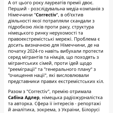
А от цього року лауреатів премії двоє.
Перший - розслідувальна медіа-компанія з
Німеччини "
Correctiv
", в об'єктив
діяльності якої потрапляли скандали з
підробкою ліків проти раку, структура
німецького ринку нерухомості та
правоекстремістські мережі. Проблема є
досить визначною для Німеччини, де на
початку 2024-го навіть вибухали протести
серед мігрантів та німців, що походять з
мігрантських сімей, проти ідей щодо
"рееміграції" та "генерального плану" з
"очищення нації", які висловлювали
представники правих екстремістських кіл.
Разом з "Correctiv", премію отримала
Сабіна Адлер
, німецька радіожурналістка
та авторка. Сфера її інтересів - репортажі
й аналітика, зокрема, з України, Білорусі