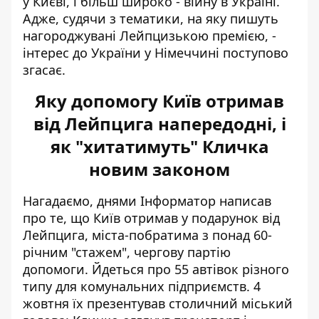
у Києві, і більш широко - війну в Україні.
Адже, судячи з тематики, на яку пишуть
нагороджувані Лейпцизькою премією, -
інтерес до України у Німеччині поступово
згасає.
Яку допомогу Київ отримав
від Лейпцига напередодні, і
як "хитатимуть" Кличка
новим законом
Нагадаємо, днями Інформатор написав
про те, що Київ отримав у подарунок від
Лейпцига, міста-побратима з понад 60-
річним "стажем", чергову партію
допомоги. Йдеться про
55 автівок різного
типу для комунальних підприємств
. 4
жовтня їх презентував столичний міський