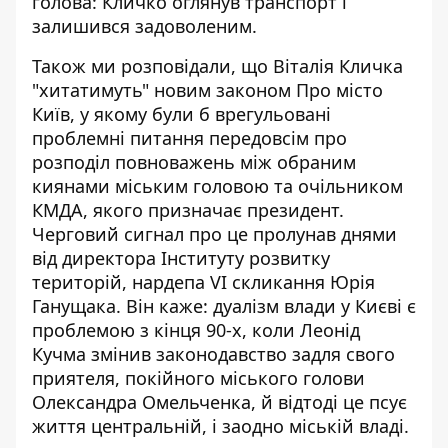
голова: Кличко оглянув транспорт і
залишився задоволеним.
Також ми розповідали, що Віталія
Кличка
"хитатимуть" новим законом
Про місто
Київ, у якому були б врегульовані
проблемні питання передовсім про
розподіл повноважень між обраним
киянами міським головою та очільником
КМДА, якого призначає президент.
Черговий сигнал про це пролунав днями
від директора Інституту розвитку
територій, нардепа VI скликання Юрія
Ганущака. Він каже: дуалізм влади у Києві є
проблемою з кінця 90-х, коли Леонід
Кучма змінив законодавство задля свого
приятеля, покійного міського голови
Олександра Омельченка, й відтоді це псує
життя центральній, і заодно міській владі.