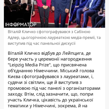
Віталій Кличко сфотографувався з Сабіною
Адлер, цьогорічною лауреаткою медіа-премії, та
виступив під час панельної дискусії
Віталій Кличко відбув до Лейпцига, де
бере участь у церемонії нагородження
"Leipzig Media Prize", що присвячена
об'єднанню Німеччини. Міський голова
Києва
сфотографувався з лауреатами
, і,
судячи зі світлин, ще й виступив з
промовою під час панелі з організаторами
заходу. Втім, слід зазначити, що, попри
участь Кличка, цікавість до української
тематики у Німеччині, зокрема, й на