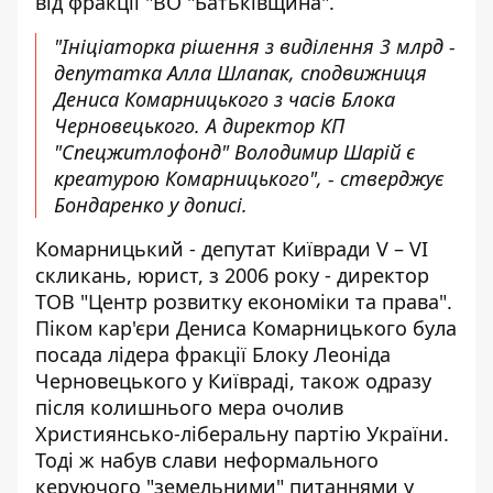
від фракції "ВО "Батьківщина".
"Ініціаторка рішення з виділення 3 млрд -
депутатка Алла Шлапак, сподвижниця
Дениса Комарницького з часів Блока
Черновецького. А директор КП
"Спецжитлофонд" Володимир Шарій є
креатурою Комарницького", - стверджує
Бондаренко у дописі.
Комарницький -
депутат Київради V – VI
скликань
, юрист, з 2006 року - директор
ТОВ "Центр розвитку економіки та права".
Піком кар'єри Дениса Комарницького була
посада лідера фракції Блоку Леоніда
Черновецького у Київраді, також одразу
після колишнього мера очолив
Християнсько-ліберальну партію України.
Тоді ж набув слави неформального
керуючого "земельними" питаннями у