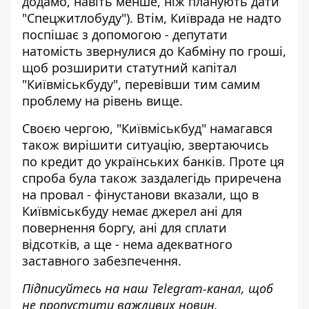
додамо, навіть менше, ніж планують дати
"Спецжитлобуду"). Втім, Київрада не надто
поспішає з допомогою - депутати
натомість звернулися до Кабміну по гроші,
щоб розширити статутний капітал
"Київміськбуду", перевівши тим самим
проблему на рівень вище.
Своєю чергою, "Київміськбуд" намагався
також вирішити ситуацію,
звертаючись
по кредит до українських банків
. Проте ця
спроба була також заздалегідь приречена
на провал - фінустанови вказали, що в
Київміськбуду немає джерел ані для
повернення боргу, ані для сплати
відсотків, а ще - нема адекватного
заставного забезпечення.
Підписуйтесь на наш
Telegram-канал
, щоб
не пропустити важливих новин.