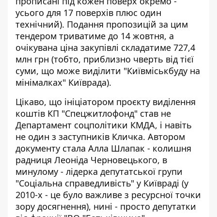
прописані під кожен поверх окремо -
усього для 17 поверхів плюс один
технічний). Подання пропозицій за цим
тендером триватиме до 14 жовтня, а
очікувана ціна закупівлі складатиме 727,4
млн грн (тобто, приблизно чверть від тієї
суми, що може виділити "Київміськбуду на
мінімалках" Київрада).
Цікаво, що ініціатором проєкту виділення
коштів КП "Спецжитлофонд" став не
Департамент соцполітики КМДА, і навіть
не один з заступників Кличка. Автором
документу стала Алла Шлапак - колишня
радниця Леоніда Черновецького, в
минулому - лідерка депутатської групи
"Соціальна справедливість" у Київраді (у
2010-х - це було важливе з ресурсної точки
зору досягнення), нині - просто депутатки