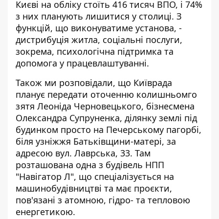
Києві на обліку стоїть 416 тисяч ВПО, і 74%
з них планують лишитися у столиці. З
функцій, що виконуватиме установа, -
дистрибуція житла, соціальні послуги,
зокрема, психологічна підтримка та
допомога у працевлаштуванні.
Також ми розповідали, що Київрада
планує передати оточенню колишньомго
зятя Леоніда Черновецького, бізнесмена
Олександра Супруненка,
ділянку землі під
будинком просто на Печерському пагорбі
,
біля узніжжя Батьківщини-матері, за
адресою вул. Лаврська, 33. Там
розташована одна з будівель НПП
"Навігатор Л", що спеціалізується на
машинобудівництві та має проєкти,
пов'язані з атомною, гідро- та тепловою
енергетикою.