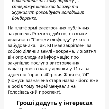
волюнтаристському порядку", -
стверджує київський блогер та
журналіст-розслідувач Володимир
Бондаренко
.
На платформі електронних публічних
закупівель Prozorro, дійсно, є ознаки
діяльності "Спецжитлофонду" у якості
забудовника. Так, КП має закріплені за
собою ділянки землі - зокрема, 7 жовтня
він оприлюднив інформацію
про
закупівлю послуг з виготовлення
кадастрового плану ділянки у 11 га за
адресою "просп. 40-річчя Жовтня, 74"
(чомусь зазначена стара назва - його вже
9 років тому перейменували на
Голосіївський проспект).
Гроші дадуть у інтересах