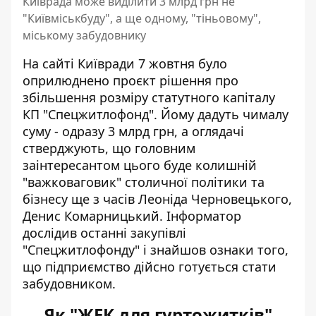
Київрада може виділити 3 млрд грн не
"Київміськбуду", а ще одному, "тіньовому",
міському забудовнику
На сайті Київради 7 жовтня було
оприлюднено проєкт рішення про
збільшення розміру статутного капіталу
КП "Спецжитлофонд". Йому
дадуть чималу
суму
- одразу 3 млрд грн, а оглядачі
стверджують, що головним
заінтересантом цього буде колишній
"важковаговик" столичної політики та
бізнесу ще з часів Леоніда Черновецького,
Денис Комарницький. Інформатор
дослідив останні закупівлі
"Спецжитлофонду" і знайшов ознаки того,
що підприємство дійсно готується стати
забудовником.
Як "ЖЕК для гуртожитків"