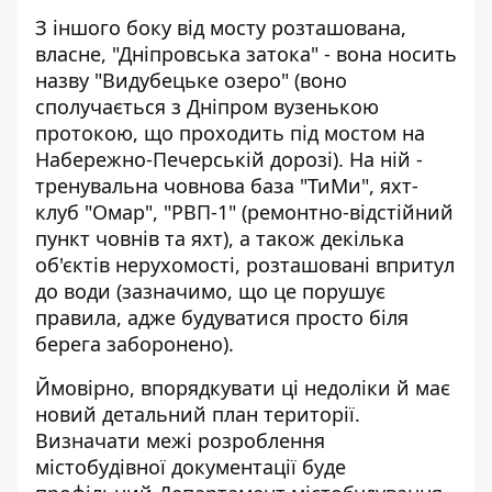
З іншого боку від мосту розташована,
власне, "Дніпровська затока" - вона носить
назву "Видубецьке озеро" (воно
сполучається з Дніпром вузенькою
протокою, що проходить під мостом на
Набережно-Печерській дорозі). На ній -
тренувальна човнова база "ТиМи", яхт-
клуб "Омар", "РВП-1" (ремонтно-відстійний
пункт човнів та яхт), а також декілька
об'єктів нерухомості, розташовані впритул
до води (зазначимо, що це порушує
правила, адже будуватися просто біля
берега заборонено).
Ймовірно, впорядкувати ці недоліки й має
новий детальний план території.
Визначати межі розроблення
містобудівної документації буде