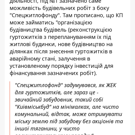
діяльності, під №1 зазначено саме
можливість будівельних робіт з боку
"Спецжитлофонду". Там прописано, що КП
може займатись "організацією
будівництва будівель (реконструкцією
гуртожитків з переплануванням їх під
житлові будинки, нове будівництво на
ділянках після знесення гуртожитків в
аварійному стані, залучення в
установленому порядку інвестицій для
фінансування зазначених робіт).
"Спецжитлофонд" задумувався, як ЖЕК
для гуртожитків, але зараз це -
звичайний забудовник, такий собі
"Київміськбуд" на мінімалках, але чисто
комунальний, відтак, може отримувати
міську землю під забудову без акціонів та
іншої тяганини, у чисто