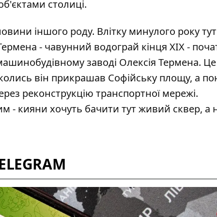
об'єктами столиці.
овини іншого роду. Влітку минулого року тут
Термена
- чавунний водограй кінця XIX - поча
 машинобудівному заводі Олексія Термена. Це
 колись він прикрашав Софійську площу, а по
через реконструкцію транспортної мережі.
 - кияни хочуть бачити тут живий сквер, а 
TELEGRAM