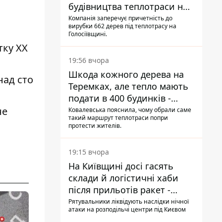
будівництва теплотраси на
Теремках
Компанія заперечує причетність до
вирубки 662 дерев під теплотрасу на
Голосіївщині.
тку XX
19:56 вчора
Шкода кожного дерева на
над сто
Теремках, але тепло мають
подати в 400 будинків -
депутатка Київради
не
Ковалевська пояснила, чому обрали саме
такий маршрут теплотраси попри
протести жителів.
19:15 вчора
На Київщині досі гасять
склади й логістичні хаби
після прильотів ракет -
ДСНС
Рятувальники ліквідують наслідки нічної
атаки на розподільчі центри під Києвом