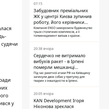
07:15
Забудовник преміальних
ЖК у центрі Києва зупинив
роботу, його керівники
втекли з України - Bihus.info
алася
Компанія ENSO заморозила будівництво
трьох столичних комплексів, а її
дь-
топменеджмент виїхав з країни.
, судячи
20:38 вчора
Сердечко не витримало
вибухів ракет - в Ірпені
померли мешканці
притулку для собак з
Під час ракетної атаки РФ на Київщину
загинули двоє собак у притулку для
інвалідністю
вради
тварин з інвалідністю в Ірпені.
вних
20:05 вчора
ного
KAN Development Ігоря
ився у
Ніконова зреклася