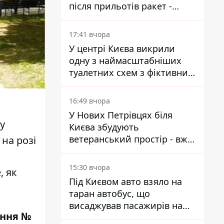
після прильотів ракет -
ДСНС
17:41 вчора
У центрі Києва викрили
одну з наймасштабніших
туалетних схем з фіктивним
будинком
16:49 вчора
У Нових Петрівцях біля
у
Києва збудують
ветеранський простір - вже
на розі
знайшли проєктанта
15:30 вчора
, як
Під Києвом авто взяло на
таран автобус, що
висаджував пасажирів на
ення №
зупинці - пасажирка в