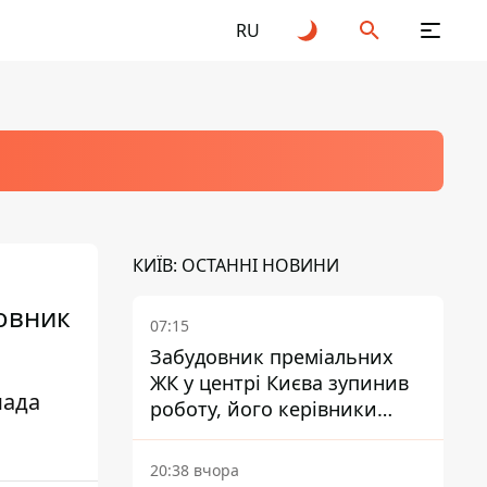
RU
КИЇВ: ОСТАННІ НОВИНИ
довник
07:15
Забудовник преміальних
ЖК у центрі Києва зупинив
мада
роботу, його керівники
втекли з України - Bihus.info
20:38 вчора