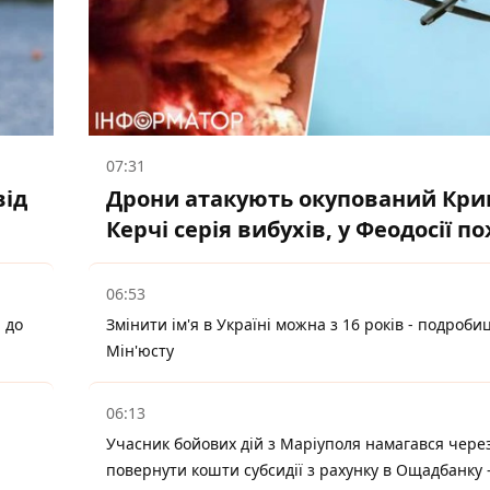
07:31
від
Дрони атакують окупований Крим
Керчі серія вибухів, у Феодосії п
06:53
 до
Змінити ім'я в Україні можна з 16 років - подробиц
Мін'юсту
06:13
Учасник бойових дій з Маріуполя намагався через
повернути кошти субсидії з рахунку в Ощадбанку 