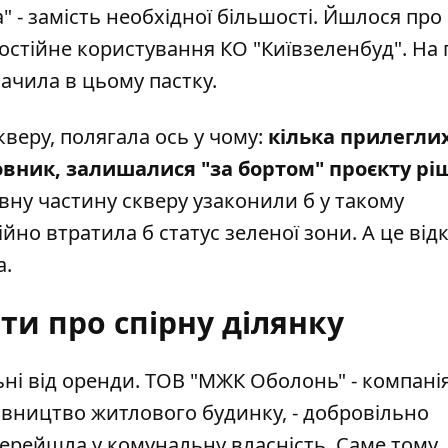
" - замість необхідної більшості. Йшлося про
постійне користування КО "Київзеленбуд". На
бачила в цьому пастку.
веру, полягала ось у чому:
кілька прилегли
довник, залишалися "за бортом" проєкту р
вну частину скверу узаконили б у такому
ійно втратила б статус зеленої зони. А це ві
а.
ти про спірну ділянку
льні від оренди. ТОВ "МЖК Оболонь" - компанія
івництво житлового будинку, - добровільно
 перейшла у комунальну власність. Саме тому