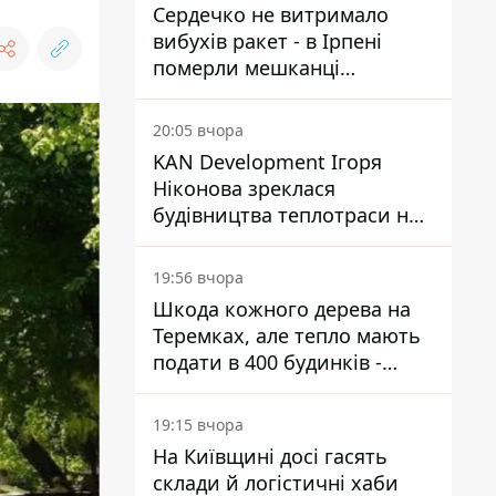
Сердечко не витримало
вибухів ракет - в Ірпені
померли мешканці
притулку для собак з
інвалідністю
20:05 вчора
KAN Development Ігоря
Ніконова зреклася
будівництва теплотраси на
Теремках
19:56 вчора
Шкода кожного дерева на
Теремках, але тепло мають
подати в 400 будинків -
депутатка Київради
19:15 вчора
На Київщині досі гасять
склади й логістичні хаби