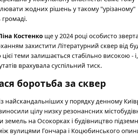
алювати жодних рішень у такому "урізаному"
 громаді.
Ліна Костенко
ще у 2024 році
особисто зверт
оханням захистити Літературний сквер від бу
 цієї теми залишається стабільно високою - і
утатів врахувала суспільний тиск.
ася боротьба за сквер
із найскандальніших у порядку денному Киї
ю виносили цілу низку резонансних містобуді
и земель на Осокорках і будівництво підзем
р між вулицями Гончара і Коцюбинського опин