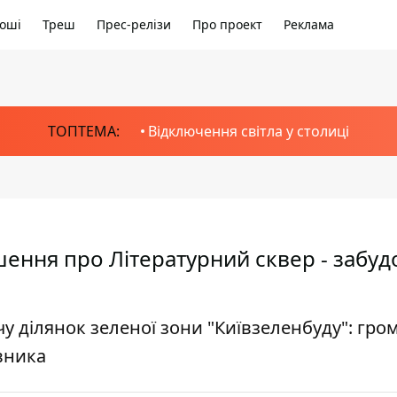
оші
Треш
Прес-релізи
Про проект
Реклама
ТОПТЕМА:
Відключення світла у столиці
шення про Літературний сквер - забу
чу ділянок зеленої зони "Київзеленбуду": гро
вника