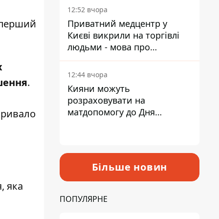
лікарні
12:52 вчора
 перший
Приватний медцентр у
Києві викрили на торгівлі
людьми - мова про
сурогатне материнство
х
12:44 вчора
ішення
.
Кияни можуть
розраховувати на
матдопомогу до Дня
дкривало
незалежності - кому її
дадуть
Більше новин
, яка
ПОПУЛЯРНЕ