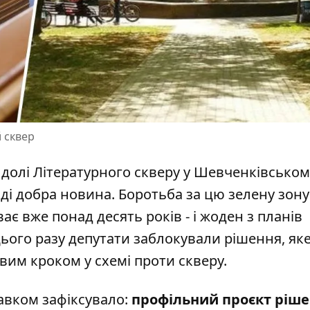
 сквер
долі Літературного скверу у Шевченківськом
авді добра новина.
Боротьба за цю зелену зону
є вже понад десять років - і жоден з планів
Цього разу депутати заблокували рішення, яке
вим кроком у схемі проти скверу.
авком
зафіксувало:
профільний проєкт ріш