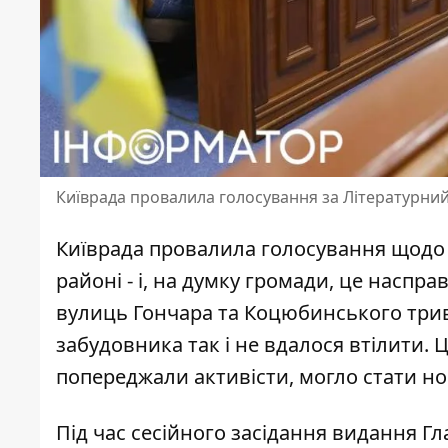
Київрада провалила голосування за Літературний
Київрада провалила голосування щодо 
районі - і, на думку громади, це наспр
вулиць Гончара та Коцюбинського трива
забудовника так і не вдалося втілити. 
попереджали активісти, могло стати но
Під час сесійного засідання видання
Гл