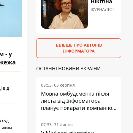
Нікітіна
ЖУРНАЛІСТ
БІЛЬШЕ ПРО АВТОРІВ
ІНФОРМАТОРА
 - у
ожежа
ОСТАННІ НОВИНИ УКРАЇНИ
08:53, 05 серпня
і від
Мовна омбудсменка після
листа від Інформатора
планує покарати компанію-
підрядника ПриватБанку
 суд
07:33, 31 липня
- яким