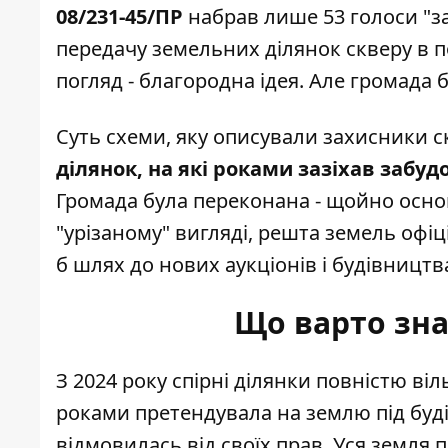
08/231-45/ПР
набрав лише 53 голоси "за
передачу земельних ділянок скверу в 
погляд - благородна ідея. Але громада 
Суть схеми, яку описували захисники ск
ділянок, на які роками зазіхав забу
Громада була переконана - щойно осно
"урізаному" вигляді, решта земель офіц
б шлях до нових аукціонів і будівництв
Що варто зна
З 2024 року спірні ділянки повністю ві
роками претендувала на землю під буд
відмовилась від своїх прав. Уся земля