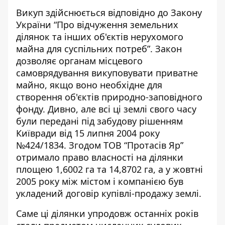
Викуп здійснюється відповідно до Закону
України “Про відчуження земельних
ділянок та інших об'єктів нерухомого
майна для суспільних потреб”. Закон
дозволяє органам місцевого
самоврядування викуповувати приватне
майно, якщо воно необхідне для
створення об'єктів природно-заповідного
фонду.
Дивно,
але всі ці землі свого часу
були передані під забудову
рішенням
Київради від 15 липня 2004 року
№424/1834. Згодом ТОВ “Протасів Яр”
отримало право власності на ділянки
площею 1,6002 га та 14,8702 га, а у жовтні
2005 року між містом і компанією був
укладений договір купівлі-продажу землі.
Саме ці ділянки упродовж останніх років