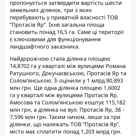
пропонується затвердити вартість шести
земельних ділянок, три з яких
перебувають у приватній власності ТОВ
“Протасів Яр”. Їхня загальна площа
становить понад 16,5 га. Саме ці території
є ключовими для функціонування
ландшафтного заказника.
Найдорожчою стала ділянка площею
14,8702 га
у кварталі між вулицями Романа
Ратушного,
Докучаєвською, Протасів Яр та
Солом'янською. Її оцінили у 1 млрд 80,893
млн грн. Ще одна ділянка площею 1,6002
га у кварталі між вулицями Протасів Яр,
Амосова та Солом'янською коштує 115,182
млн грн, а ділянка на вул. Протасів Яр, 38 -
7,596 млн грн.
Таким чином, лише за три
ділянки, що належать ТОВ “Протасів Яр”,
місто має сплатити понад 1,203 млрд грн.