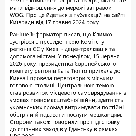
землі – компанією «Протасів Яр», яка може
мати відношення до мережі заправок
WOG. Про це йдеться з публікацій на сайті
Київради від 17 травня 2024 року.
Раніше Інформатор писав, що
Кличко
зустрівся з президенткою Комітету
регіонів ЄС у Києві
- децентралізація та
допомога містам. У понеділок, 15 червня
2026 року, президентка Європейського
комітету регіонів Ката Тютто приїхала до
Києва і провела переговори з міським
головою столиці. Центральною темою
став розвиток місцевого самоврядування в
умовах повномасштабної війни, здатність
українських громад витримувати постійні
обстріли й надавати послуги мешканцям.
Сторони також говорили про підготовку
до спільних заходів у Гданську в рамках