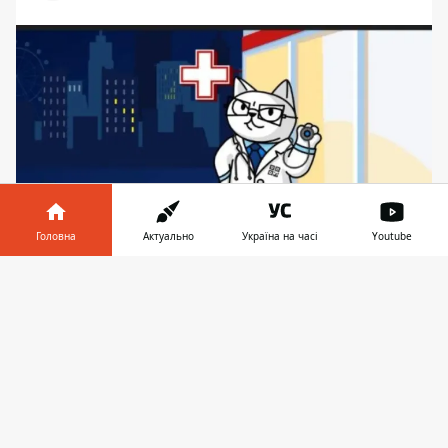
Головна
Актуально
Україна на часі
Youtube
Витратити виплату у 2000 грн, отриману від
Інформатор у
Завантажити
держави, можна лише з метою скринінгу у
телефоні
👉
медзакладах
monobank закликає подавати заявку на
виплату коштів за програмою "Скринінг
здоров'я". Ці гроші можна
витрачати на
медичне обстеження
у лікарніх, а