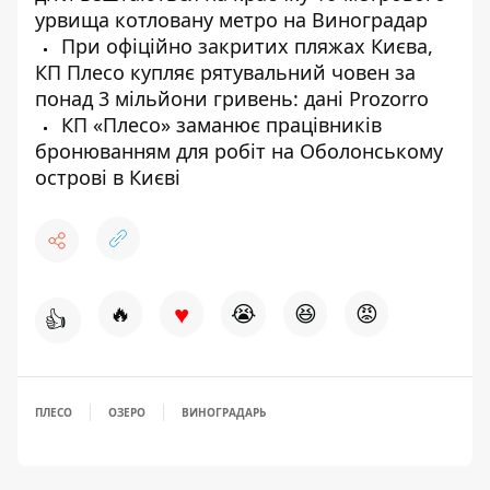
урвища котловану метро на Виноградар
При офіційно закритих пляжах Києва,
КП Плесо купляє рятувальний човен за
понад 3 мільйони гривень: дані Prozorro
КП «Плесо» заманює працівників
бронюванням для робіт на Оболонському
острові в Києві
♥
🔥
😭
😆
😡
👍
ПЛЕСО
ОЗЕРО
ВИНОГРАДАРЬ