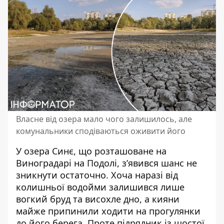
Власне від озера мало чого залишилось, але
комунальники сподіваються оживити його
У озера Синє, що розташоване на
Виноградарі на Подолі, з’явився шанс не
зникнути остаточно. Хоча наразі від
колишньої водойми залишився лише
вогкий бруд та висохле дно, а кияни
майже припинили
ходити на прогулянки
до його берега
. Проте підрядник із шостої