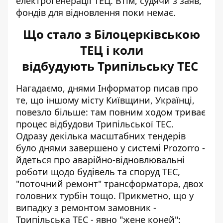
електрогенерації ТЕЦ. Втім, судячи з заяв,
фондів для відновлення поки немає.
Що стало з Білоцерківською
ТЕЦ і коли
відбудують Трипільську ТЕС
Нагадаємо, днями Інформатор писав про
те, що іншому місту Київщини, Українці,
повезло більше: там повним ходом триває
процес відбудови Трипільської ТЕС
.
Одразу декілька масштабних тендерів
було днями завершено у системі Prozorro -
йдеться про аварійно-відновлювальні
роботи щодо будівель та споруд ТЕС,
"поточний ремонт" трансформатора, двох
головних турбін тощо. Прикметно, що у
випадку з ремонтом замовник -
Трипільська ТЕС - явно "жене коней":