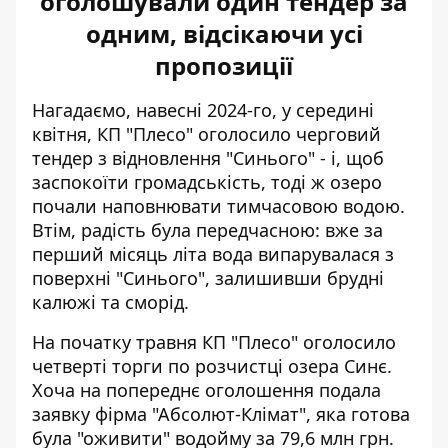
оголошували один тендер за
одним, відсікаючи усі
пропозиції
Нагадаємо, навесні 2024-го, у середині
квітня, КП "Плесо" оголосило черговий
тендер з відновлення "Синього" - і, щоб
заспокоїти громадськість, тоді ж озеро
почали наповнювати тимчасовою водою
.
Втім, радість була передчасною: вже за
перший місяць літа вода випарувалася з
поверхні "Синього", залишивши брудні
калюжі та сморід.
На початку травня КП "Плесо" оголосило
четверті торги по розчистці озера Синє.
Хоча на попереднє оголошення подала
заявку фірма "Абсолют-Клімат", яка готова
була "оживити" водойму за 79,6 млн грн.