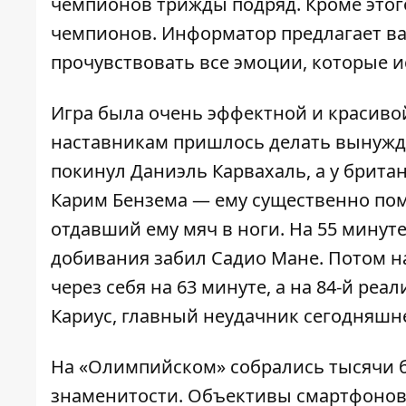
чемпионов трижды подряд
. Кроме это
чемпионов.
Информатор
предлагает ва
прочувствовать все эмоции, которые 
Игра была очень эффектной и красиво
наставникам пришлось делать вынужде
покинул Даниэль Карвахаль, а у брита
Карим Бензема — ему существенно пом
отдавший ему мяч в ноги. На 55 минуте
добивания забил Садио Мане. Потом на
через себя на 63 минуте, а на 84-й ре
Кариус, главный неудачник сегодняшне
На «Олимпийском» собрались тысячи б
знаменитости
. Объективы смартфонов