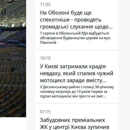
11:05
На Оболоні буде ще
спекотніше - проводять
громадські слухання щодо
храму УГКЦ на Північній
7 серпня в Оболонській РДА відбудеться
обговорення будівництва церкви на вул.
Північній
10:10
У Києві затримали крадія-
невдаху, який спалив чужий
мотоцикл заради вмісту
багажника
У Деснянському районі столиці 38-річному
чоловіку загрожує до 10 років тюрми за
підпал мотоцикла: він просто не зміг
зламати замок, і підпалив транспорт зі
злості
07:15
Забудовник преміальних
ЖК у центрі Києва зупинив