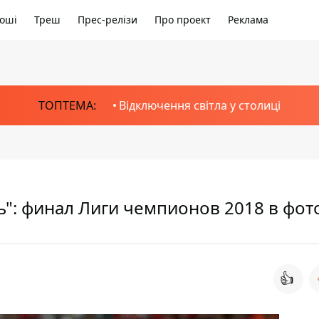
оші
Треш
Прес-релізи
Про проект
Реклама
ТОПТЕМА:
Відключення світла у столиці
ь": финал Лиги чемпионов 2018 в фот
👍