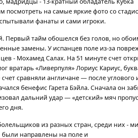
го, мадридцы - 13-кратный обладатель Кубка
м посмотреть на самые яркие фото со стади
испытывали фанаты и сами игроки.
й. Первый тайм обошелся без голов, но обои
нные замены. У испанцев поле из-за повре
нцев -
Мохамед Салах
. На 51 минуте
счет отк
ог вратарь «Ливерпуля» Лориус Кариус
, бук
 счет сравняли англичане — после углового 
чался бенефис Гарета Бэйла. Сначала он за
ализовал дальний удар — «детский» мяч пропу
го дня.
олельщиков из разных стран, среди них -
ми
 были направлены на поле и