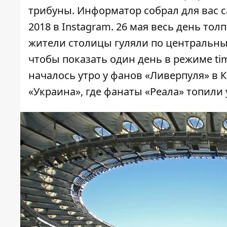
трибуны. Информатор собрал для вас
с
2018
в
Instagram
. 26 мая весь день тол
жители столицы гуляли по центральны
чтобы
показать один день в режиме ti
началось утро у фанов «Ливерпуля» в К
«Украина»,
где фанаты «Реала» топили 