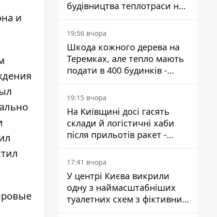
будівництва теплотраси на
она и
Теремках
19:56 вчора
Шкода кожного дерева на
Теремках, але тепло мають
м
подати в 400 будинків -
ждения
депутатка Київради
рыл
19:15 вчора
вально
На Київщині досі гасять
и
склади й логістичні хаби
після прильотів ракет -
бил
ДСНС
стил
17:41 вчора
У центрі Києва викрили
одну з наймасштабніших
ровые
туалетних схем з фіктивним
будинком