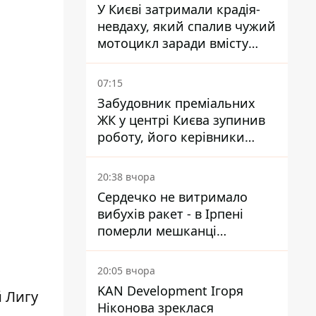
У Києві затримали крадія-
невдаху, який спалив чужий
мотоцикл заради вмісту
багажника
07:15
Забудовник преміальних
ЖК у центрі Києва зупинив
роботу, його керівники
втекли з України - Bihus.info
20:38 вчора
Сердечко не витримало
вибухів ракет - в Ірпені
померли мешканці
притулку для собак з
інвалідністю
20:05 вчора
KAN Development Ігоря
 Лигу
Ніконова зреклася