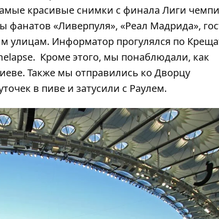
амые красивые снимки с финала Лиги чемп
пы фанатов «Ливерпуля», «Реал Мадрида», гос
м улицам. Информатор прогулялся по Креща
melapse
. Кроме этого, мы понаблюдали,
как
иеве.
Также мы отправились ко Дворцу
уточек в пиве и затусили с Раулем
.