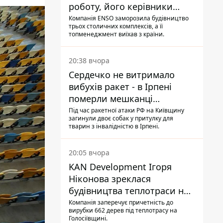
роботу, його керівники
втекли з України - Bihus.info
Компанія ENSO заморозила будівництво
трьох столичних комплексів, а її
топменеджмент виїхав з країни.
20:38 вчора
Сердечко не витримало
вибухів ракет - в Ірпені
померли мешканці
притулку для собак з
Під час ракетної атаки РФ на Київщину
загинули двоє собак у притулку для
інвалідністю
тварин з інвалідністю в Ірпені.
20:05 вчора
KAN Development Ігоря
Ніконова зреклася
будівництва теплотраси на
Теремках
Компанія заперечує причетність до
вирубки 662 дерев під теплотрасу на
Голосіївщині.