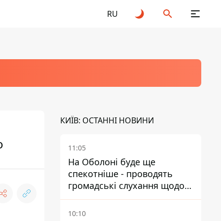
RU
КИЇВ: ОСТАННІ НОВИНИ
о
11:05
На Оболоні буде ще
спекотніше - проводять
громадські слухання щодо
храму УГКЦ на Північній
10:10