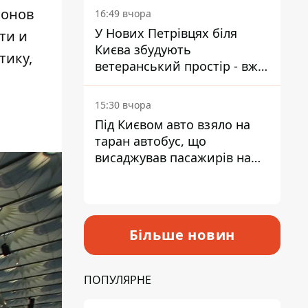
ионов
16:49 вчора
У Нових Петрівцях біля
ти и
Києва збудують
тику,
ветеранський простір - вже
знайшли проєктанта
15:30 вчора
Під Києвом авто взяло на
таран автобус, що
висаджував пасажирів на
зупинці - пасажирка в
лікарні
Більше новин
ПОПУЛЯРНЕ