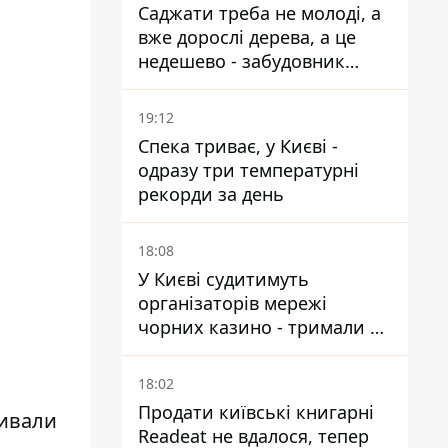
Саджати треба не молоді, а
вже дорослі дерева, а це
недешево - забудовник
Ніконов
19:12
Спека триває, у Києві -
одразу три температурні
рекорди за день
18:08
У Києві судитимуть
організаторів мережі
чорних казино - тримали 39
закладів
.
18:02
Продати київські книгарні
шивали
Readeat не вдалося, тепер