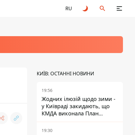
RU
КИЇВ: ОСТАННІ НОВИНИ
19:56
Жодних ілюзій щодо зими -
у Київраді закидають, що
КМДА виконала План
стійкості на 20%
19:30