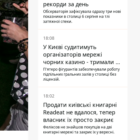
рекорди за день
Обсерваторія зафіксувала одразу три нові
показники в столиці 6 серпня на тлі
затяжної спеки.
18:08
У Києві судитимуть
організаторів мережі
чорних казино - тримали 39
закладів
П'ятеро фігурантів забезпечували роботу
підпільних гральних залів у столиці без
ліцензій.
18:02
Продати київські книгарні
Readeat не вдалося, тепер
власник їх просто закриє
Феліксов не знайшов покупців на дві
книгарні мережі та закриє їх у вересні.