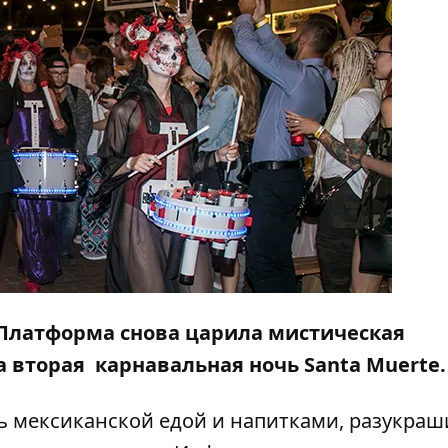
де Платформа снова царила мистическая
а вторая карнавальная ночь Santa Muerte
ь мексиканской едой и напитками, разукра