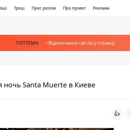
оші
Треш
Прес-релізи
Про проект
Реклама
ТОПТЕМА:
Відключення світла у столиці
 ночь Santa Muerte в Киеве
👍