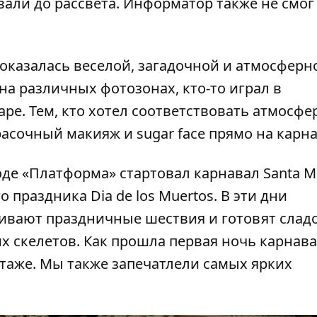
али до рассвета.
Информатор
также не смог
оказалась веселой, загадочной и атмосферно
на различных фотозонах, кто-то играл в
ре. Тем, кто хотел соответствовать атмосфе
асочный макияж и sugar face прямо на карна
оде «Платформа» стартовал карнавал Santa M
праздника Dia de los Muertos. В эти дни
аивают праздничные шествия и готовят сладо
х скелетов. Как прошла первая ночь карнава
таже
. Мы также
запечатлели самых ярких