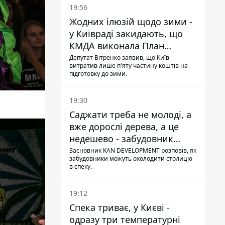
19:56
Жодних ілюзій щодо зими -
у Київраді закидають, що
КМДА виконала План
стійкості на 20%
Депутат Вітренко заявив, що Київ
витратив лише п'яту частину коштів на
підготовку до зими.
19:30
Саджати треба не молоді, а
вже дорослі дерева, а це
недешево - забудовник
Ніконов
Засновник KAN DEVELOPMENT розповів, як
забудовники можуть охолодити столицю
в спеку.
19:12
Спека триває, у Києві -
одразу три температурні