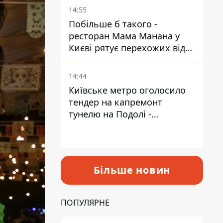
Пантелеєв
14:55
Побільше б такого -
ресторан Мама Манана у
Києві рятує перехожих від
спеки
14:44
Київське метро оголосило
тендер на капремонт
тунелю на Подолі -
триватиме майже два роки
Більше новин
ПОПУЛЯРНЕ