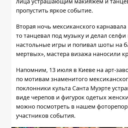
лица устрашающим макияжем и танцев
пропустить яркое событие.
Вторая ночь мексиканского карнавала 
то танцевал под музыку и делал селфи 
настольные игры и попивал шоты на ба
мертвых», мастера визажа наносили кр
Напомним, 13 июля в Киеве на арт-зав
по мотивам знаменитого мексиканского 
поклонники культа Санта Муэрте устр
виде черепов и фигурок одетых женски
можно посмотреть в
нашем фоторепор
участников события
.