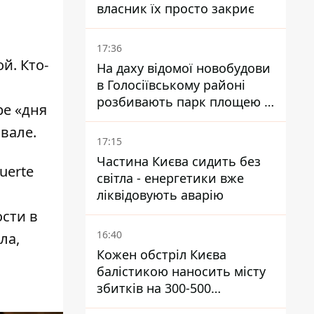
власник їх просто закриє
17:36
й. Кто-
На даху відомої новобудови
в Голосіївському районі
розбивають парк площею в
ре «дня
гектар
вале.
17:15
Частина Києва сидить без
uerte
світла - енергетики вже
ліквідовують аварію
сти в
16:40
ла,
Кожен обстріл Києва
балістикою наносить місту
збитків на 300-500
мільйонів - Петро