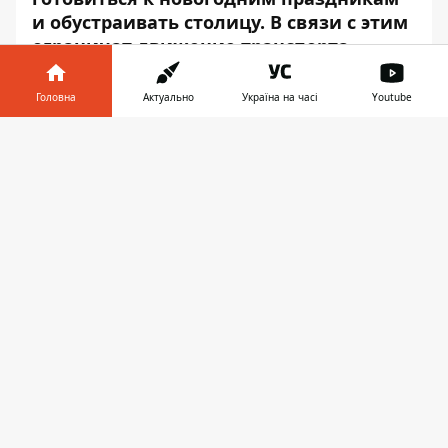
и обустраивать столицу. В связи с этим
ограничат движение транспорта.
Изменения коснутся нескольких
Головна
Актуально
Україна на часі
Youtube
центральных улиц. Об этом
Информатор
узнал на сайте КГГА.
Інформатор у
Завантажити
телефоні
👉
С 24 ноября 2018 до 24 января 2019 года
автомобили не смогут двигаться вдоль
правой полосы Владимирского проезда по
направлению к Михайловской площади.
Кроме того, ограничат движение всех
видов транспорта вдоль Владимирского
проезда (от улицы Малой Житомирской к
Михайловской площади).
Также на протяжении празднований
нельзя будет проехать вдоль
Владимирского проезда и улицы