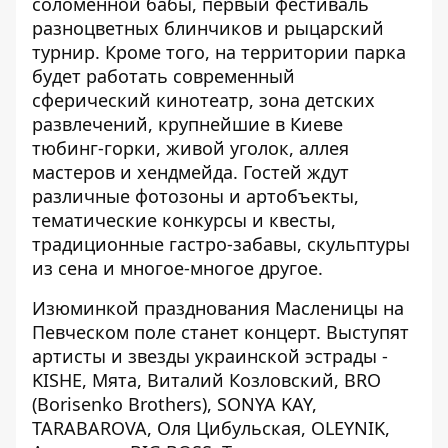
соломенной бабы, первый фестиваль
разноцветных блинчиков и рыцарский
турнир. Кроме того, на территории парка
будет работать с
овременный
сферический кинотеатр,
зона детских
развлечений, крупнейшие в Киеве
тюбинг-горки, живой уголок, аллея
мастеров и хендмейда. Гостей ждут
различные фотозоны и артобъекты,
тематические конкурсы и квесты,
традиционные гастро-забавы, скульптуры
из сена и многое-многое другое.
Изюминкой празднования Масленицы на
Певческом поле станет концерт. В
ыступят
артисты и звезды украинской эстрады -
KISHE, Мята, Виталий Козловский, BRO
(Borisenko Brothers), SONYA KAY,
TARABAROVA, Оля Цибульская, OLEYNIK,