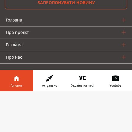
ЗАПРОПОНУВАТИ НОВИНУ
Головна
Про проєкт
Реклама
Про нас
Головна
Актуально
Україна на часі
Youtube
Інформатор у
Інформатор проекти
Завантажити
телефоні
👉
Інформатор-Україна
Geek
Гроші
Авто
© 2016-2026 Informator