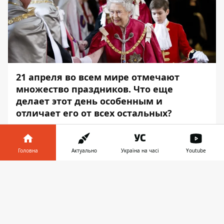
21 апреля во всем мире отмечают
множество праздников. Что еще
делает этот день особенным и
отличает его от всех остальных?
В этот день произошло много важных
событий в истории
Головна
Актуально
Україна на часі
Youtube
человечества.
Информатор
расскажет
вам о самых интересных фактах, которые
Інформатор у
Завантажити
связаны с этим днем.
телефоні
👉
В МИРЕ В ЭТОТ ДЕНЬ
ПРАЗДНУЮТ