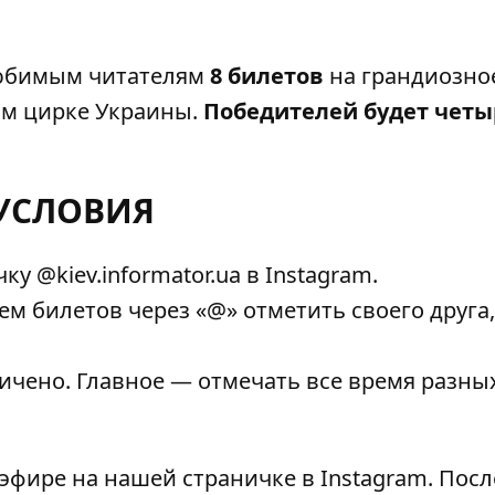
любимым читателям
8 билетов
на грандиозн
м цирке Украины.
Победителей будет четы
УСЛОВИЯ
чку
@kiev.informator.ua
в
Instagram.
ем билетов
через «@» отметить своего друга,
ичено. Главное — отмечать все время разны
м эфире на нашей страничке в
Instagram
. Посл