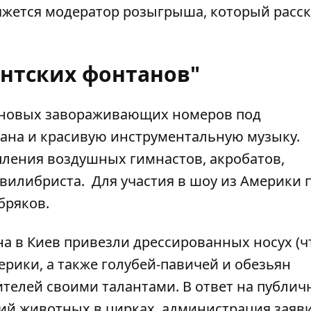
яжется модератор розыгрыша, который расск
антских фонтанов"
лановых завораживающих номеров под
ана и красивую инструментальную музыку.
пления воздушных гимнастов, акробатов,
квилибриста. Для участия в шоу из Америки 
бряков.
на в Киев привезли дрессированных носух (ч
ерики, а также голубей-павичей и обезьян
ителей своими талантами. В ответ на публи
ий животных в цирках, администрация заяви