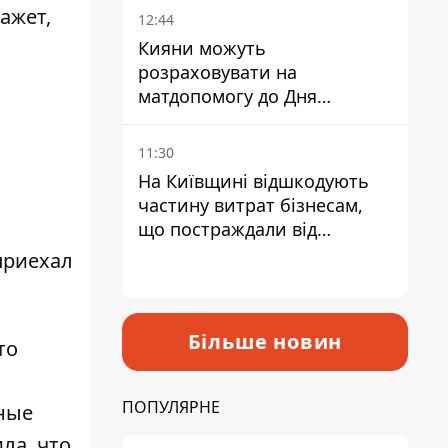
ажет,
12:44
Кияни можуть
розраховувати на
матдопомогу до Дня
незалежності - кому її
дадуть
11:30
На Київщині відшкодують
частину витрат бізнесам,
що постраждали від
прильотів ракет
приехал
Більше новин
то
ПОПУЛЯРНЕ
чные
ла, что