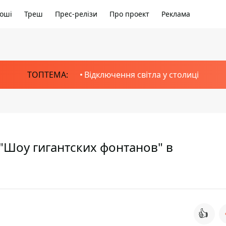
оші
Треш
Прес-релізи
Про проект
Реклама
ТОПТЕМА:
Відключення світла у столиці
"Шоу гигантских фонтанов" в
👍