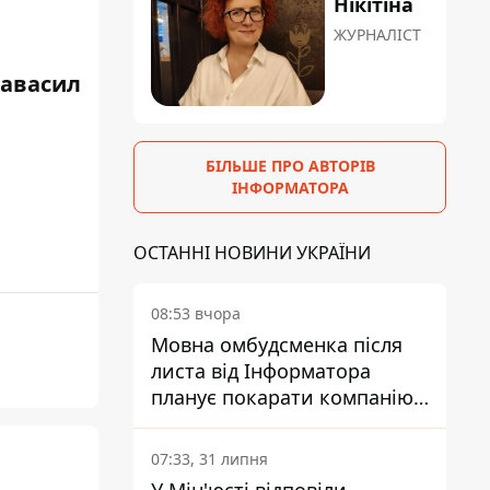
Нікітіна
ЖУРНАЛІСТ
равасил
БІЛЬШЕ ПРО АВТОРІВ
ІНФОРМАТОРА
ОСТАННІ НОВИНИ УКРАЇНИ
08:53 вчора
Мовна омбудсменка після
листа від Інформатора
планує покарати компанію-
підрядника ПриватБанку
07:33, 31 липня