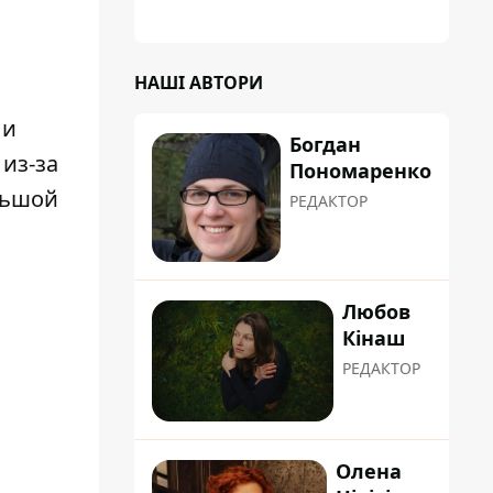
планували пізніше отримати "в
обслуговування" земельну ділянку
НАШІ АВТОРИ
 и
Богдан
из-за
Пономаренко
льшой
РЕДАКТОР
Любов
Кінаш
РЕДАКТОР
Олена