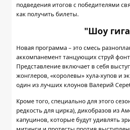
подведения итогов с победителями св
как получить билеты.
"Шоу гиг
Новая программа – это смесь разноп
аккомпанемент танцующих струй фонт
Представление включает в себя высту
жонглеров, «королевы» хула-хупов и э
один из лучших клоунов Валерий Сере
Кроме того, специально для этого сезо
редкость для цирка), дикобразов из Ам
капуцинов, которые будут удивлять зр
митинги и протесты против выступлен