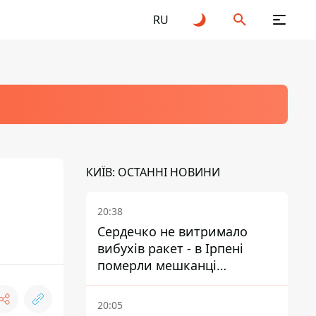
RU
КИЇВ: ОСТАННІ НОВИНИ
20:38
Сердечко не витримало
вибухів ракет - в Ірпені
померли мешканці
притулку для собак з
інвалідністю
20:05