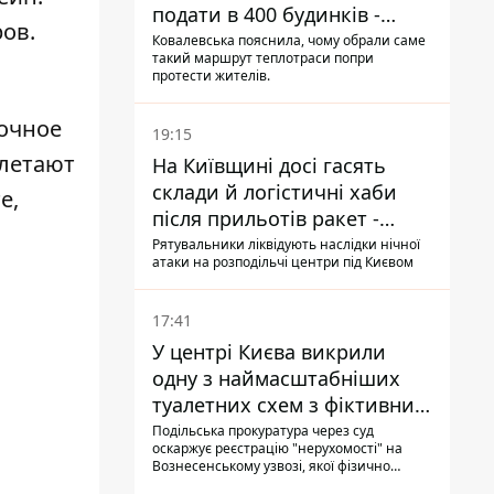
подати в 400 будинків -
ров.
депутатка Київради
Ковалевська пояснила, чому обрали саме
такий маршрут теплотраси попри
протести жителів.
очное
19:15
злетают
На Київщині досі гасять
склади й логістичні хаби
е,
після прильотів ракет -
ДСНС
Рятувальники ліквідують наслідки нічної
атаки на розподільчі центри під Києвом
17:41
У центрі Києва викрили
одну з наймасштабніших
туалетних схем з фіктивним
будинком
Подільська прокуратура через суд
оскаржує реєстрацію "нерухомості" на
Вознесенському узвозі, якої фізично
ніколи не існувало: під неї, ймовірно,