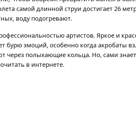
полета самой длинной струи достигает 26 мет
тных, воду подогревают.
офессиональностью артистов. Яркое и крас
т бурю эмоций, особенно когда акробаты в
т через полыхающие кольца. Но, сами знает
рочитать в интернете.