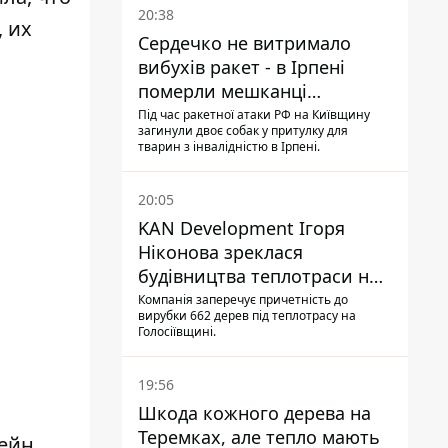
20:38
 их
Сердечко не витримало
вибухів ракет - в Ірпені
померли мешканці
притулку для собак з
Під час ракетної атаки РФ на Київщину
загинули двоє собак у притулку для
інвалідністю
тварин з інвалідністю в Ірпені.
20:05
KAN Development Ігоря
Ніконова зреклася
будівництва теплотраси на
Теремках
Компанія заперечує причетність до
вирубки 662 дерев під теплотрасу на
Голосіївщині.
19:56
Шкода кожного дерева на
Теремках, але тепло мають
ейн.