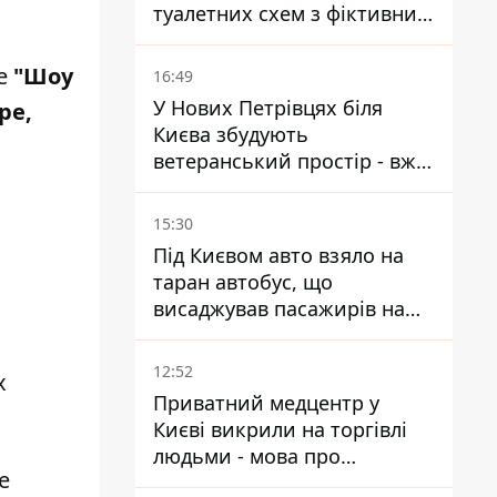
туалетних схем з фіктивним
будинком
ое
"Шоу
16:49
У Нових Петрівцях біля
ре,
Києва збудують
ветеранський простір - вже
знайшли проєктанта
15:30
Під Києвом авто взяло на
таран автобус, що
висаджував пасажирів на
зупинці - пасажирка в
лікарні
12:52
х
Приватний медцентр у
Києві викрили на торгівлі
людьми - мова про
е
сурогатне материнство