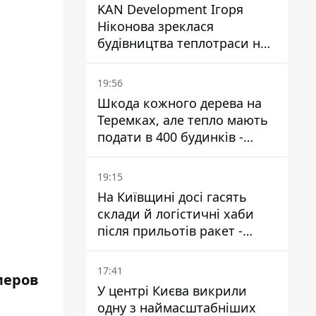
KAN Development Ігоря
Ніконова зреклася
будівництва теплотраси на
Теремках
19:56
Шкода кожного дерева на
Теремках, але тепло мають
подати в 400 будинків -
депутатка Київради
19:15
На Київщині досі гасять
склади й логістичні хаби
після прильотів ракет -
ДСНС
17:41
меров
У центрі Києва викрили
одну з наймасштабніших