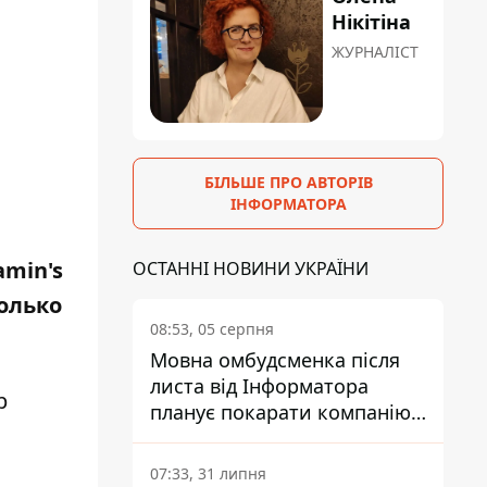
Нікітіна
ЖУРНАЛІСТ
БІЛЬШЕ ПРО АВТОРІВ
ІНФОРМАТОРА
amin's
ОСТАННІ НОВИНИ УКРАЇНИ
олько
08:53, 05 серпня
Мовна омбудсменка після
листа від Інформатора
р
планує покарати компанію-
підрядника ПриватБанку
07:33, 31 липня