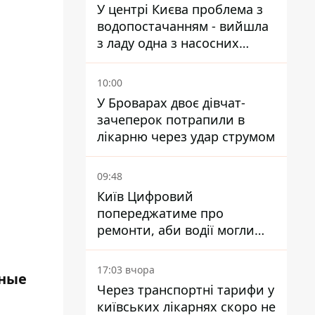
У центрі Києва проблема з
водопостачанням - вийшла
з ладу одна з насосних
станцій
10:00
У Броварах двоє дівчат-
зачеперок потрапили в
лікарню через удар струмом
09:48
Київ Цифровий
попереджатиме про
ремонти, аби водії могли
уникати ділянок із заторами
17:03 вчора
нные
Через транспортні тарифи у
київських лікарнях скоро не