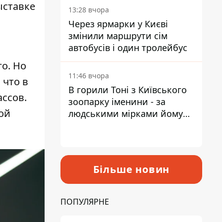
ыставке
13:28 вчора
Через ярмарки у Києві
змінили маршрути сім
автобусів і один тролейбус
го. Но
11:46 вчора
 что в
В горили Тоні з Київського
ассов.
зоопарку іменини - за
ой
людськими мірками йому
вже понад 90 років
Більше новин
ПОПУЛЯРНЕ