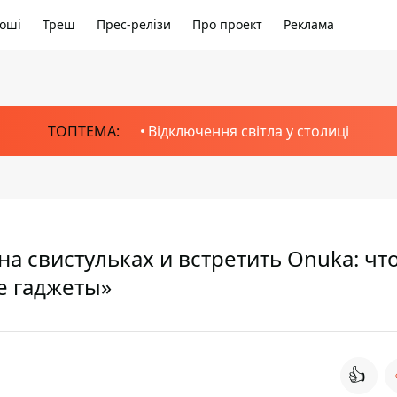
оші
Треш
Прес-релізи
Про проект
Реклама
ТОПТЕМА:
Відключення світла у столиці
а свистульках и встретить Onuka: что
е гаджеты»
👍