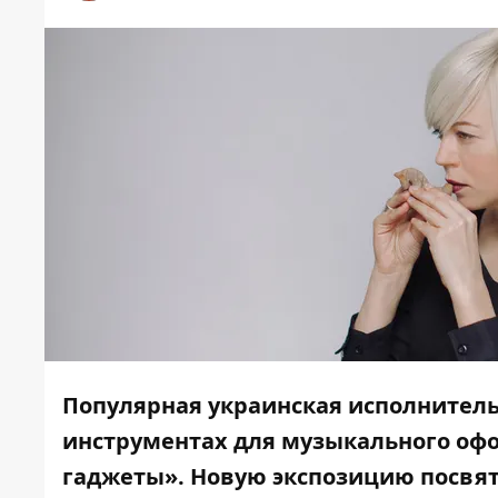
Популярная украинская исполнител
инструментах для музыкального оф
гаджеты». Новую экспозицию посвя