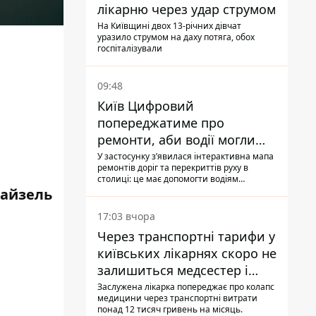
лікарню через удар струмом
На Київщині двох 13-річних дівчат
уразило струмом на даху потяга, обох
госпіталізували
09:48
Київ Цифровий
попереджатиме про
ремонти, аби водії могли
уникати ділянок із заторами
У застосунку зʼявилася інтерактивна мапа
ремонтів доріг та перекриттів руху в
столиці: це має допомогти водіям
сформувати маршрути руху таким чином,
айзель
щоб не потрапити в затор
17:03 вчора
Через транспортні тарифи у
київських лікарнях скоро не
залишиться медсестер і
санітарок - професор
Заслужена лікарка попереджає про колапс
медицини через транспортні витрати
Голубовська
понад 12 тисяч гривень на місяць.