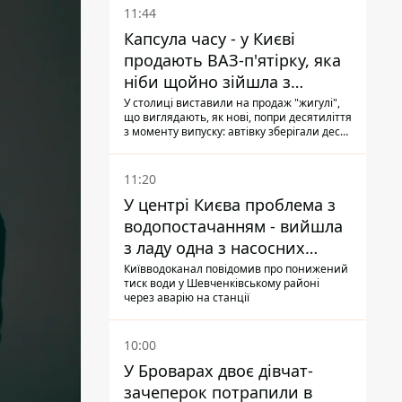
11:44
Капсула часу - у Києві
продають ВАЗ-п'ятірку, яка
ніби щойно зійшла з
конвейєра
У столиці виставили на продаж "жигулі",
що виглядають, як нові, попри десятиліття
з моменту випуску: автівку зберігали десь
у гаражі, вона навіть зберегла "рідну" гуму
11:20
У центрі Києва проблема з
водопостачанням - вийшла
з ладу одна з насосних
станцій
Київводоканал повідомив про понижений
тиск води у Шевченківському районі
через аварію на станції
10:00
У Броварах двоє дівчат-
зачеперок потрапили в