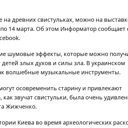
на древних свистульках, можно на выставк
по 14 марта. Об этом
Информатор
сообщает 
cebook.
угие шумовые эффекты, которые можно получ
 детей злых духов и силы зла. В украинском
как волшебные музыкальные инструменты.
 могут осовременить старину и привлекают
как звучат свистульки, была очень удивлена
та Жижченко.
тории Киева во время археологических раск