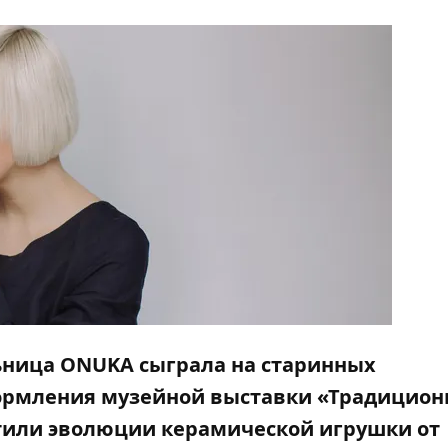
ьница ONUKA сыграла на старинных
ормления музейной выставки «Традицио
тили эволюции керамической игрушки от