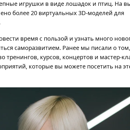
епные игрушки в виде лошадок и птиц. На в
нено более 20 виртуальных 3D-моделей для
.
овести время с пользой и узнать много ново
ться саморазвитием. Ранее мы писали о том,
 тренингов, курсов, концертов и мастер-кл
приятий, которые вы можете посетить
на эт