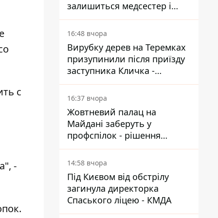
залишиться медсестер і
санітарок - професор
Голубовська
е
16:48 вчора
Вирубку дерев на Теремках
со
призупинили після приїзду
заступника Кличка -
почався діалог
ить с
16:37 вчора
Жовтневий палац на
Майдані заберуть у
профспілок - рішення
Господарського суду
14:58 вчора
", -
Під Києвом від обстрілу
загинула директорка
Спаського ліцею - КМДА
опок.