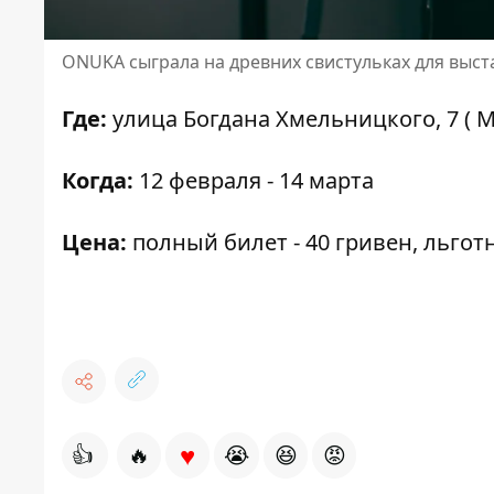
ONUKA сыграла на древних свистульках для выст
Где:
улица Богдана Хмельницкого, 7 ( 
Когда:
12 февраля - 14 марта
Цена:
полный билет - 40 гривен, льготн
♥
👍
🔥
😭
😆
😡