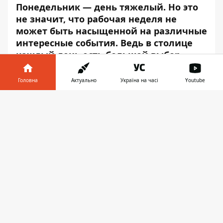
Понедельник — день тяжелый. Но это
не значит, что рабочая неделя не
может быть насыщенной на различные
интересные события. Ведь в столице
каждый день есть большой выбор
самых разнообразных мероприятий,
среди которых вы точно найдете что-то
Головна
Актуально
Україна на часі
Youtube
по душе.
Інформатор у
Завантажити
Определиться с мероприятием вам
телефоні
👉
поможет традиционная подборка
ежедневных мероприятий
от
Информатора
. Выбирайте, чем
разнообразить трудовые будни, чтобы не
погрязнуть в рутине.
ВАЛЕРИЙ ЖИДКОВ #ГУДНАЙТШОУ
“Тамбовский волк” Валерий Жидков