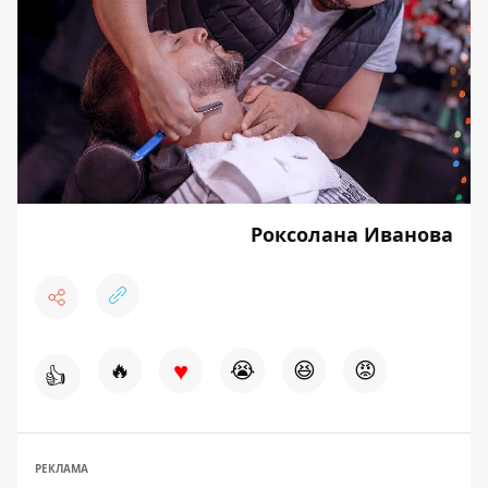
Роксолана Иванова
♥
🔥
😭
😆
😡
👍
РЕКЛАМА