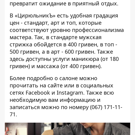
превратит ожидание в приятный отдых.
В «ЦирюльникЪ» есть удобная градация
цен -
стандарт
,
арт
и
топ
, которые
соответствуют уровню профессионализма
мастера. Так, в стандарте мужская
стрижка обойдется в 400 гривен, в топ -
500 гривен, а в арт - 600 гривен. Также
здесь доступны услуги маникюра (от 180
гривен) и массажа (от 400 гривен).
Более подробно о салоне можно
прочитать
на сайте
или в социальных
сетях
Fаcebook
и
Instagram
. Также всю
необходимую вам информацию и
записаться можно по номеру (
067) 171-11-
71.