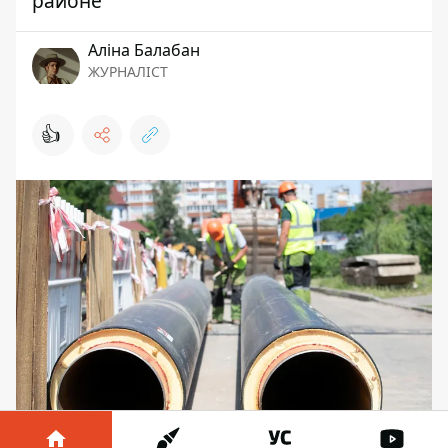
районе
Аліна Балабан
ЖУРНАЛІСТ
👍
В Киеве частично ограничили