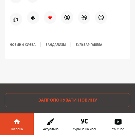
♥
🔥
😭
😆
😡
👍
НОВИНИ КИЄВА
ВАНДАЛИЗМ
БУЛЬВАР ГАВЕЛА
ЗАПРОПОНУВАТИ НОВИНУ
Головна
Головна
Актуально
Україна на часі
Youtube
Про проєкт