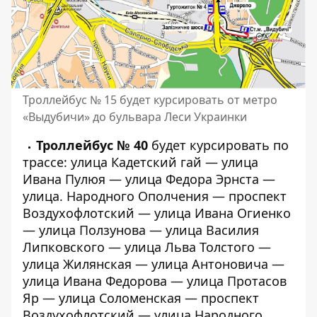
Троллейбус № 15 будет курсировать от метро
«Выдубичи» до бульвара Леси Украинки
Троллейбус № 40
будет курсировать по
трассе: улица Кадетский гай — улица
Ивана Пулюя — улица Федора Эрнста —
улица. Народного Ополчения — проспект
Воздухофлотский — улица Ивана Огиенко
— улица Ползунова — улица Василия
Липковского — улица Льва Толстого —
улица Жилянская — улица Антоновича —
улица Ивана Федорова — улица Протасов
Яр — улица Соломенская — проспект
Воздухофлотский — улица Народного