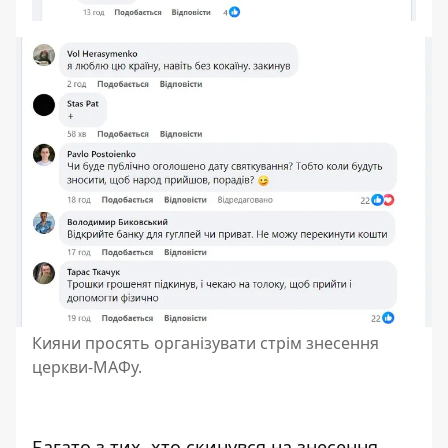
Кияни просять організувати стрім знесення
церкви-МАФу.
Багато з тих, хто скинувся на знесення,