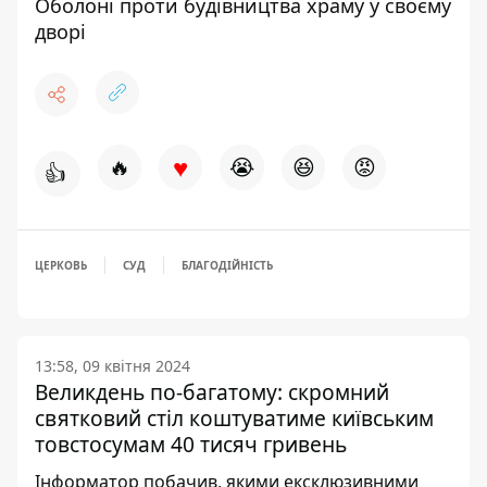
Оболоні проти будівництва храму у своєму
дворі
♥
🔥
😭
😆
😡
👍
ЦЕРКОВЬ
СУД
БЛАГОДІЙНІСТЬ
13:58, 09 квітня 2024
Великдень по-багатому: скромний
святковий стіл коштуватиме київським
товстосумам 40 тисяч гривень
Інформатор побачив, якими ексклюзивними