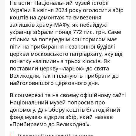
Не встиг Національний музей історії
України 8 квітня 2024 року оголосити
збір
коштів на демонтаж та вивезення
залишків храму-МАФу
, як небайдужі
українці зібрали понад 772 тис. грн. Саме
стільки за попереднім кошторисом має
піти на прибирання незаконної будівлі
церкви московського патріархату, яку від
початку «зліпили» з трьох кіосків. Як
поставили церкву-«ларьок» до свята
Великодня, так її планують прибрати до
найголовнішого церковного дня.
В
соцмережі
та на своєму
офіційному сайті
Національний музей попросив про
допомогу. Для збору коштів благодійний
фонд музею відкрив збір, який назвав
«Прибираємо до Великодня!».