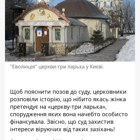
"Еволюція" церкви-три ларька у Києві.
Щоб пояснити позов до суду, церковники
розповіли історію, що нібито якась жінка
претендує на «церкву-три ларька»,
спорудження яких вона начебто особисто
фінансувала. Звісно, що суд захистив
інтереси віруючих від таких зазіхань!