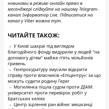
новинами в режимі онлайн прямо в
месенджері слідкуйте на нашому Telegram-
каналі
Інформатор Live
. Підписатися на
канал у Viber можна
тут
.
ЧИТАЙТЕ ТАКОЖ:
У Києві шахраї під виглядом
благодійного фонду видурили у людей "на
допомогу дітям" майже п’ять мільйонів
гривень
Генпрокуратуру змусили відкрити
справу проти власників «Епіцентру»: за що
можуть судити родину Герег
Могилянка пішла судом проти ДІАМ:
університет проти перевірок робіт у
Братських келіях
Центр зцілення ран війни: мешканці