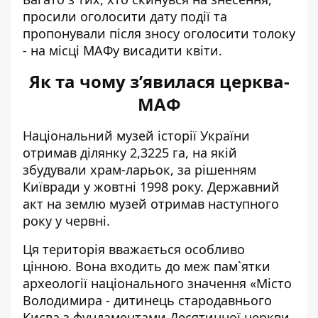
просили оголосити дату події та
пропонували після зносу оголосити толоку
- на місці МАФу висадити квіти.
Як та чому з’явилася церква-
МАФ
Національний музей історії України
отримав ділянку 2,3225 га, на якій
збудували храм-ларьок, за
рішенням
Київради у жовтні 1998 року
. Державний
акт на землю музей отримав наступного
року у червні.
Ця територія вважається особливо
цінною. Вона входить до меж пам`ятки
археології національного значення «Місто
Володимира - дитинець стародавнього
Києва з фундаментами Десятинної церкви,