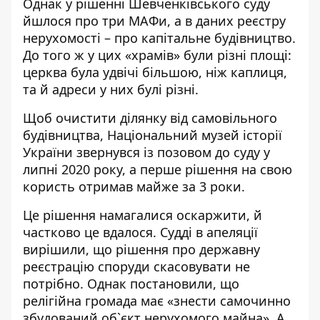
Однак у рішенні Шевченківського суду
йшлося про три МАФи, а в даних реєстру
нерухомості – про капітальне будівництво.
До того ж у цих «храмів» були різні площі:
церква була удвічі більшою, ніж каплиця,
та й адреси у них булі різні.
Щоб очистити ділянку від самовільного
будівництва, Національний музей історії
України звернувся із
позовом до суду у
липні 2020 року
, а перше
рішення на свою
користь
отримав майже за 3 роки.
Це рішення
намагалися оскаржити
, й
частково це вдалося. Судді в апеляції
вирішили, що рішення про державну
реєстрацію споруди скасовувати не
потрібно. Однак постановили, що
релігійна громада має «
знести самочинно
збудований об`єкт нерухомого майна
». А