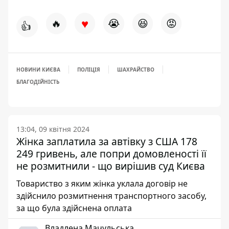
♥
🔥
😭
😆
😡
👍
НОВИНИ КИЄВА
ПОЛІЦІЯ
ШАХРАЙСТВО
БЛАГОДІЙНІСТЬ
13:04, 09 квітня 2024
Жінка заплатила за автівку з США 178
249 гривень, але попри домовленості її
не розмитнили - що вирішив суд Києва
Товариство з яким жінка уклала договір не
здійснило розмитнення транспортного засобу,
за що була здійснена оплата
Владлена Мачульська