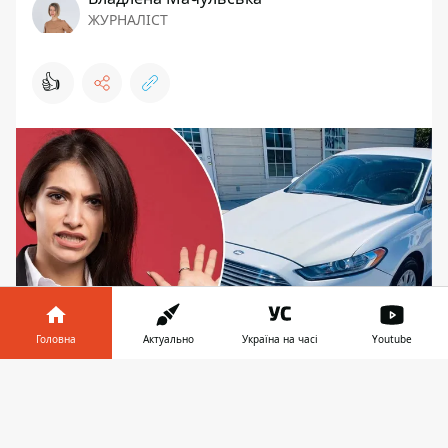
ЖУРНАЛІСТ
👍
Головна
Актуально
Україна на часі
Youtube
Жінка вимагає через суд Києва стягнути з
Інформатор у
Завантажити
товариства з яким уклала договір купівлі-
телефоні
👉
продажу автівки з США кошти за повторне