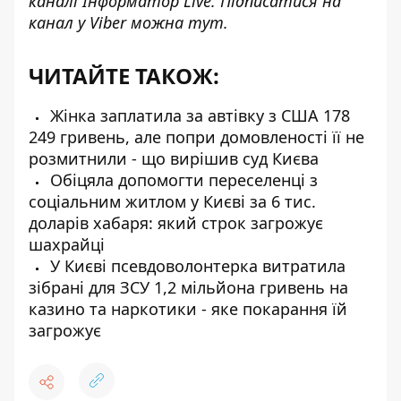
каналі
Інформатор Live
. Підписатися на
канал у Viber можна
тут
.
ЧИТАЙТЕ ТАКОЖ:
Жінка заплатила за автівку з США 178
249 гривень, але попри домовленості її не
розмитнили - що вирішив суд Києва
Обіцяла допомогти переселенці з
соціальним житлом у Києві за 6 тис.
доларів хабаря: який строк загрожує
шахрайці
У Києві псевдоволонтерка витратила
зібрані для ЗСУ 1,2 мільйона гривень на
казино та наркотики - яке покарання їй
загрожує