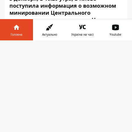
поступила информация о возможном
минировании Центрального
железнодорожного вокзала. На время
проверки помещения работники и
пассажиры вокзала были
Головна
Актуально
Україна на часі
Youtube
эвакуированы
.
Інформатор у
Завантажити
На место происшествия прибыли
телефоні
👉
сотрудники Министерства внутренних дел
и Государственной службы Украины по
чрезвычайным ситуациям. Об этом
Информатору
стало известно из
сообщения пресс-службы "Укрзалізниці".
"Задержки в движении поездов нет,
посадка пассажиров осуществляется
через прилегающие к центральному
зданию переходы", - прокомментировали
информацию в пресс-службе.