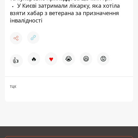
У Києві затримали лікарку, яка хотіла
взяти хабар з ветерана за призначення
інвалідності
♥
🔥
😭
😆
😡
👍
ТЦК