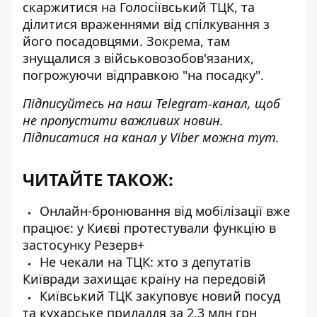
скаржитися на Голосіївський ТЦК, та
ділитися враженнями від спілкування з
його посадовцями. Зокрема, там
знущалися з військовозобов'язаних,
погрожуючи відправкою "на посадку"
.
Підписуйтесь на наш
Telegram-канал
, щоб
не пропустити важливих новин.
Підписатися на канал у Viber можна
тут
.
ЧИТАЙТЕ ТАКОЖ:
Онлайн-бронювання від мобілізації вже
працює: у Києві протестували функцію в
застосунку Резерв+
Не чекали на ТЦК: хто з депутатів
Київради захищає країну на передовій
Київський ТЦК закуповує новий посуд
та кухарське приладдя за 2,3 млн грн