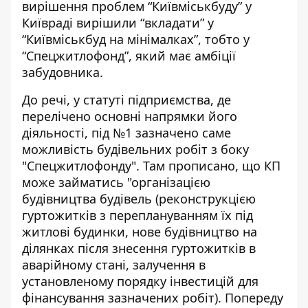
вирішення проблем “Київміськбуду” у
Київраді вирішили “вкладати” у
“Київміськбуд на мінімалках”, тобто у
“Спецжитлофонд”, який має амбіції
забудовника.
До речі, у статуті підприємства, де
перелічено основні напрямки його
діяльності, під №1 зазначено саме
можливість будівельних робіт з боку
"Спецжитлофонду". Там прописано, що КП
може займатись "організацією
будівництва будівель (реконструкцією
гуртожитків з переплануванням їх під
житлові будинки, нове будівництво на
ділянках після знесення гуртожитків в
аварійному стані, залучення в
установленому порядку інвестицій для
фінансування зазначених робіт). Попереду