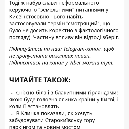
Тоді ж набув слави неформального
керуючого "земельними" питаннями у
Києві (стосовно нього навіть
застосовували термін "смотрящий", що
було не досить коректно з фактологічного
погляду). Частину впливу він відтоді зберіг.
Підписуйтесь на наш
Telegram-канал
, щоб
не пропустити важливих новин.
Підписатися на канал у Viber можна
тут
.
ЧИТАЙТЕ ТАКОЖ:
Сніжно-біла і з блакитними гірляндами:
якою буде головна ялинка країни у Києві, і
коли її встановлять
В Кличка показали, як хочуть
забудовувати Старокиївську гору
паркінгом та новим мостом