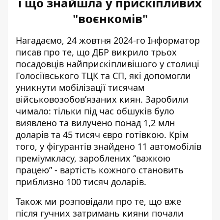
і що знайшла у прискіпливих
"воєнкомів"
Нагадаємо, 24 жовтня 2024-го Інформатор
писав про те, що
ДБР викрило трьох
посадовців
найприскіпливішого у столиці
Голосіївського ТЦК та СП, які допомогли
уникнути мобілізації тисячам
військовозобов’язаних киян. Заробили
чимало: тільки під час обшуків було
виявлено та вилучено понад 1,2 млн
доларів та 45 тисяч євро готівкою. Крім
того, у фігурантів знайдено 11 автомобілів
преміумкласу, зароблених “важкою
працею” - вартість кожного становить
приблизно 100 тисяч доларів.
Також ми розповідали про те, що вже
після гучних затримань кияни почали