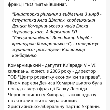
фракції "ВО "Батьківщина".
"Ініціаторка рішення з виділення 3 млрд -
депутатка Алла Шлапак, сподвижниця
Дениса Комарницького з часів Блока
Черновецького. А директор КП
"Спецжитлофонд" Володимир Шарій є
креатурою Комарницького", - стверджує
журналіст-розслідувач Володимир
Бондаренко.
Комарницький -
депутат Київради V – VI
скликань
, юрист, з 2006 року - директор
ТОВ "Центр розвитку економіки та права".
Піком кар'єри Дениса Комарницького була
посада лідера фракції Блоку Леоніда
Черновецького у Київраді, також одразу
після колишнього мера очолив
Християнсько-ліберальну партію України.