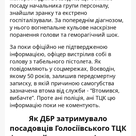
посаду начальника групи персоналу,
знайшли зранку та екстрено
госпіталізували. За попереднім діагнозом,
у нього вогнепальне кульове наскрізне
поранення голови та геморагічний шок.
За поки офіційно не підтвердженою
інформацією, офіцер вистрілив собі в
голову з табельного пістолета. Як
повідомляють у соцмережах, Воєводін,
якому 50 років, залишив передсмертну
записку, в якій причиною самогубства
зазначена втома від служби - “Втомився,
вибачте”. Проте ані поліція, ані ТЦК цю
інформацію поки не коментують.
Як ДБР затримувало
посадовців Голосіївського ТЦК