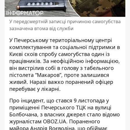
У передсмертній записці причиною самогубства
зазначена втома від служби
У Печерському територіальному центрі
комплектування та соціальної підтримки в
Києві скоїв спробу самогубства один із
працівників. За неофіційною інформацією,
він вистрілив собі в голову з табельного
пістолета “Макаров”,
проте залишився
живий
. Наразі важко поранений офіцер
перебуває у лікарні.
Про інцидент, що стався 9 листопада у
приміщенні Печерського ТЦК на вулиці
Болбочана, з власних джерел
стало відомо
журналістам OBOZ.UA
. Пораненого
майора Андрія Воєводіна, що обіймає