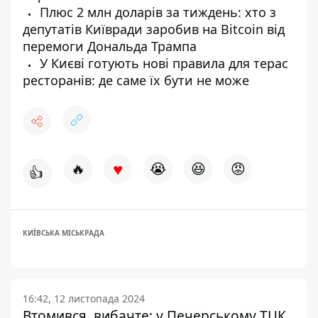
Плюс 2 млн доларів за тиждень: хто з
депутатів Київради заробив на Bitcoin від
перемоги Дональда Трампа
У Києві готують нові правила для терас
ресторанів: де саме їх бути не може
♥
🔥
😭
😆
😡
👍
КИЇВСЬКА МІСЬКРАДА
16:42, 12 листопада 2024
Втомився, вибачте: у Печерському ТЦК