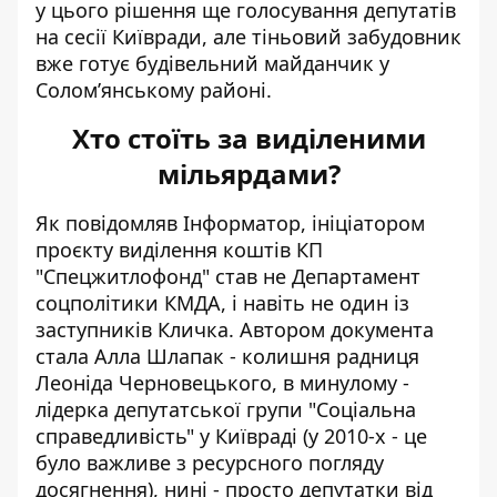
у цього рішення ще голосування депутатів
на сесії Київради, але тіньовий забудовник
вже готує будівельний майданчик у
Солом’янському районі.
Хто стоїть за виділеними
мільярдами?
Як повідомляв Інформатор, ініціатором
проєкту виділення коштів КП
"Спецжитлофонд" став не Департамент
соцполітики КМДА,
і навіть не один із
заступників Кличка
. Автором документа
стала Алла Шлапак - колишня радниця
Леоніда Черновецького, в минулому -
лідерка депутатської групи "Соціальна
справедливість" у Київраді (у 2010-х - це
було важливе з ресурсного погляду
досягнення), нині - просто депутатки від