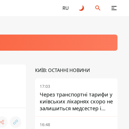
RU
КИЇВ: ОСТАННІ НОВИНИ
17:03
Через транспортні тарифи у
київських лікарнях скоро не
залишиться медсестер і
санітарок - професор
Голубовська
16:48