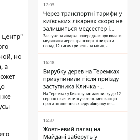
17:03
Через транспортні тарифи у
київських лікарнях скоро не
залишиться медсестер і
 центр"
санітарок - професор
Заслужена лікарка попереджає про колапс
медицини через транспортні витрати
Голубовська
ого
понад 12 тисяч гривень на місяць.
ной, но
16:48
, а
Вирубку дерев на Теремках
может
призупинили після приїзду
до
заступника Кличка -
почався діалог
На Теремках у Києві зупинили пилку до 12
й же
серпня після мітингу сотень мешканців
проти знищення скверу: обіцянку не
усы
поновлювати роботи дав особисто
заступник Кличка, Петро Пантелеєв, що
прибув налагодити комунікацію
16:37
Жовтневий палац на
его
Майдані заберуть у