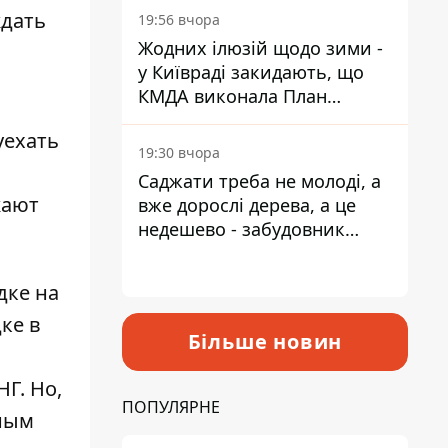
ждать
19:56 вчора
Жодних ілюзій щодо зими -
у Київраді закидають, що
КМДА виконала План
стійкості на 20%
уехать
19:30 вчора
Саджати треба не молоді, а
жают
вже дорослі дерева, а це
недешево - забудовник
Ніконов
дке на
дке в
Більше новин
Г. Но,
ПОПУЛЯРНЕ
дным