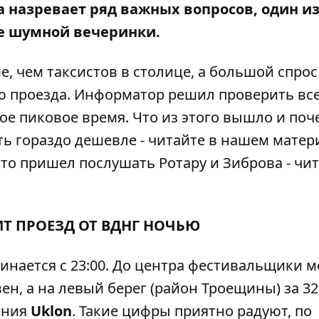
а назревает ряд важных вопросов, один и
ле шумной вечеринки.
 чем таксистов в столице, а большой спрос
ю проезда.
Информатор
решил проверить все
мое пиковое время. Что из этого вышло и поч
ть гораздо дешевле - читайте в нашем матер
то пришел послушать Ротару и Зиброва -
чит
Т ПРОЕЗД ОТ ВДНГ НОЧЬЮ
нается с 23:00. До центра фестивальщики м
вен, а на левый берег (район Троещины) за 32
ания
Uklon
. Такие цифры приятно радуют, по