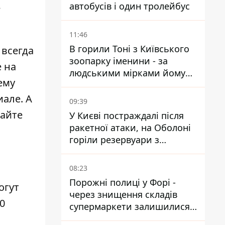
з
автобусів і один тролейбус
11:46
В горили Тоні з Київського
 всегда
зоопарку іменини - за
 на
людськими мірками йому
ему
вже понад 90 років
иале. А
09:39
айте
У Києві постраждалі після
ракетної атаки, на Оболоні
горіли резервуари з
паливом
08:23
Порожні полиці у Форі -
огут
через знищення складів
0
супермаркети залишилися
без асортименту