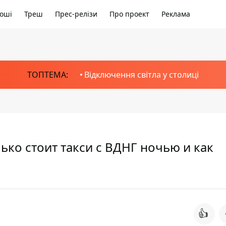
оші
Треш
Прес-релізи
Про проект
Реклама
ТОПТЕМА:
Відключення світла у столиці
лько стоит такси с ВДНГ ночью и как
👍