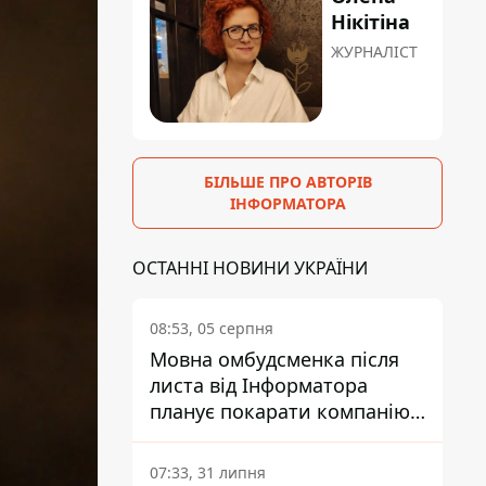
Нікітіна
ЖУРНАЛІСТ
БІЛЬШЕ ПРО АВТОРІВ
ІНФОРМАТОРА
ОСТАННІ НОВИНИ УКРАЇНИ
08:53, 05 серпня
Мовна омбудсменка після
листа від Інформатора
планує покарати компанію-
підрядника ПриватБанку
07:33, 31 липня