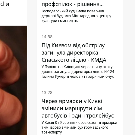
d и
профспілок - рішення
Господарського суду
Господарський суд Києва повернув
державі будівлю Міжнародного центру
культури і мистецтв.
14:58
Під Києвом від обстрілу
загинула директорка
Спаського ліцею - КМДА
У Пухівці на Київщині через нічну атаку
дронів загинула директорка ліцею №124
Галина Кучер, її чоловік і трирічний онук
13:28
Через ярмарки у Києві
змінили маршрути сім
автобусів і один тролейбус
У Києві 8 і 9 серпня через сезонні ярмарки
тимчасово змінили рух громадського
транспорту