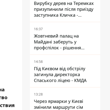
Вирубку дерев на Теремках
призупинили після приїзду
заступника Кличка -
почався діалог
16:37
Жовтневий палац на
Майдані заберуть у
профспілок - рішення
Господарського суду
14:58
Під Києвом від обстрілу
загинула директорка
Спаського ліцею - КМДА
на
13:28
тво
Через ярмарки у Києві
ствия
змінили маршрути сім