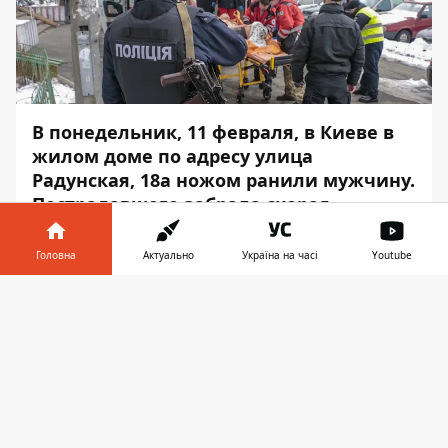
В понедельник, 11 февраля, в Киеве в
жилом доме по адресу улица
Радунская, 18а ножом ранили мужчину.
Пострадавшего забрала скорая
помощь.
Головна
Актуально
Україна на часі
Youtube
По предварительным данным, мужчину
ранили в грудь ножом. Нападение
Інформатор у
Завантажити
произошло на почве конфликта во время
телефоні
👉
распития спиртного. Об этом
Информатор
сообщает с места происшествия.
Правоохранители задержали
подозреваемого. На место прибыла