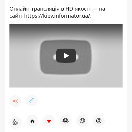
Онлайн-трансляція в HD-якості — на
сайті
https://kiev.informator.ua/
.
Play
♥
🔥
😭
😆
😡
👍