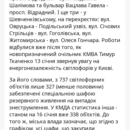
Шалімова та бульвар Вацлава Гавела -
просп. Відрадний. І ще три - у
Шевченківському, на перехрестях: вул.
Овруцька - Подільський узвіз, вул. Січових
Стрільців - вул. Гоголівська, вул.
Житомирська - вул. Олеся Гончара. Роботи
відбулися вже після того, як
новопризначений очільник КМВА Тимур
Ткаченко 13 січня звернув увагу на
енергонезалежність світлофорів у Києві.
За його словами, з 737 світлофорних
об'єктів лише 327 (менше половини)
забезпечені спеціальною шафою
резервного живлення на випадок
знеструмлення. У КМДА статистика інша -
станом на 16 січня вже 338 об’єктів. До
того ж, міська влада зазначає, що згідно з
графіком, усі шафи, що закупили