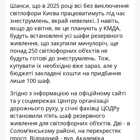
Шанси, що в 2025 році всі без виключення
світлофори Києва працюватимуть під час
знеструмлень, вкрай невеликі. І навіть,
якщо до квітня, як це планують у КМДА,
будуть встановлені усі шафи резервного
живлення, що закупили минулоріч, ще
понад 250 світлофорних об’єктів не
будуть
готові до знеструмлень
. Тож,
купувати їх необхідно вже зараз, але у
бюджеті закладені кошти на придбання
лише 100 шаф.
Згідно з інформацією на офіційному сайті
та у соцмережах
Центру організації
дорожнього руху
, у січні фахівці ЦОДРу
встановили п’ять шаф резервного
живлення для світлофорних об’єктів. Дві - в
Солом’янському районі, на перехрестях
просп. Відрадний - вул. Академіка