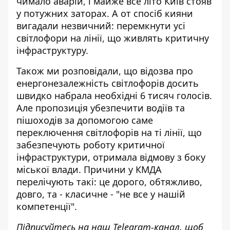
чимало аварій, і майже все літо Київ стояв
у потужних заторах. А от спосіб кияни
вигадали незвичний: перемкнути усі
світлофори
на лінії, що живлять критичну
інфраструктуру
.
Також ми розповідали, що відозва про
енергонезалежність світлофорів досить
швидко
набрала необхідні 6 тисяч голосів
.
Але пропозиція убезпечити водіїв та
пішоходів за допомогою саме
переключення світлофорів на ті лінії, що
забезпечують роботу критичної
інфраструктури, отримала відмову з боку
міської влади. Причини у КМДА
перелічують такі: це дорого, обтяжливо,
довго, та - класичне - "не все у нашій
компетенції".
Підписуйтесь на наш
Telegram-канал
, щоб