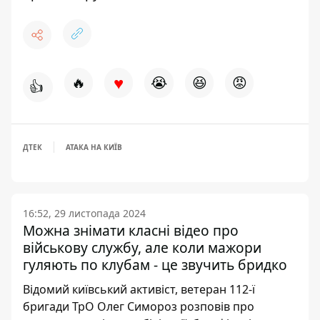
♥
🔥
😭
😆
😡
👍
ДТЕК
АТАКА НА КИЇВ
16:52, 29 листопада 2024
Можна знімати класні відео про
військову службу, але коли мажори
гуляють по клубам - це звучить бридко
Відомий київський активіст, ветеран 112-ї
бригади ТрО Олег Симороз розповів про