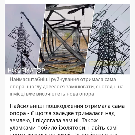
Наймасштабніші руйнування отримала сама
опора: щоглу довелося замінювати, сьогодні на
її місці вже височіє геть нова опора
Найсильніші пошкодження отримала сама
опора - її щогла заледве трималася над
землею, і підлягала заміні. Також
уламками побило ізолятори, навіть самі
дроти лежали на землі - їх розірвало від