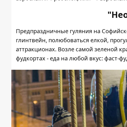
"Нео
Предпраздничные
гуляния на Софийс
глинтвейн, полюбоваться елкой, прогу
аттракционах. Возле самой зеленой кра
фудкортах - еда на любой вкус: фаст-фу