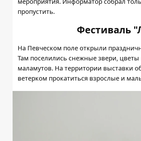
мероприятия.
Информатор
собрал тол
пропустить.
Фестиваль 
На Певческом поле открыли празднич
Там поселились снежные звери, цветы 
маламутов. На территории выставки об
ветерком прокатиться взрослые и мал