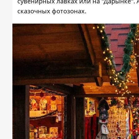
сувенирных лавках или на "Дарынке".
сказочных фотозонах.