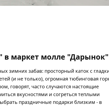
" в маркет молле "Дарынок"
х зимних забав: просторный каток с гладки
етей (и не только), огромная тюбинговая гор
ром, говорят, часто случаются настоящие
миться вкусностями и согреться теплыми
выбрать праздничные подарки близким - в