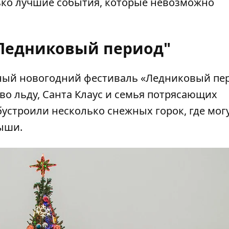
ько лучшие события, которые невозможно
"Ледниковый период"
ный новогодний фестиваль
«Ледниковый пе
во льду, Санта Клаус и семья потрясающих
устроили несколько снежных горок, где могу
ыши.