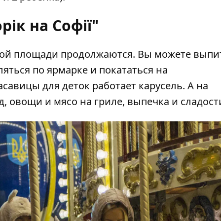
рік на Софії"
кой площади
продолжаются. Вы можете выпи
ляться по ярмарке и покататься на
савицы для деток работает карусель. А на
д, овощи и мясо на гриле, выпечка и сладост