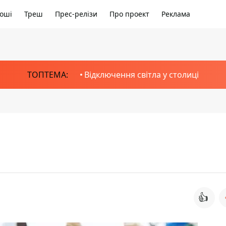
оші
Треш
Прес-релізи
Про проект
Реклама
ТОПТЕМА:
Відключення світла у столиці
👍