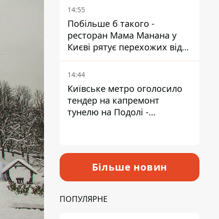
Пантелеєв
14:55
Побільше б такого -
ресторан Мама Манана у
Києві рятує перехожих від
спеки
14:44
Київське метро оголосило
тендер на капремонт
тунелю на Подолі -
триватиме майже два роки
Більше новин
ПОПУЛЯРНЕ