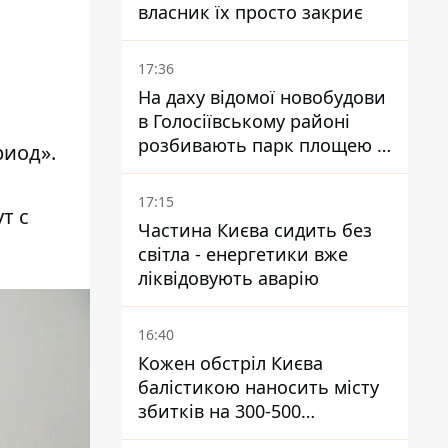
власник їх просто закриє
17:36
На даху відомої новобудови
в Голосіївському районі
розбивають парк площею в
риод»
.
гектар
17:15
т с
Частина Києва сидить без
світла - енергетики вже
ліквідовують аварію
16:40
Кожен обстріл Києва
балістикою наносить місту
збитків на 300-500
мільйонів - Петро