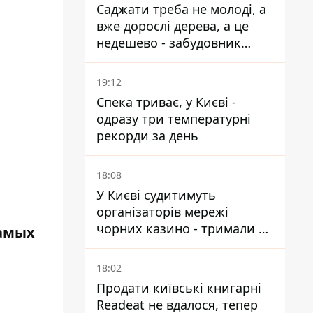
Саджати треба не молоді, а
вже дорослі дерева, а це
недешево - забудовник
Ніконов
19:12
Спека триває, у Києві -
одразу три температурні
рекорди за день
18:08
У Києві судитимуть
організаторів мережі
чорних казино - тримали 39
самых
закладів
18:02
Продати київські книгарні
Readeat не вдалося, тепер