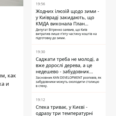
19:56
Жодних ілюзій щодо зими -
у Київраді закидають, що
КМДА виконала План
стійкості на 20%
Депутат Вітренко заявив, що Київ
витратив лише п'яту частину коштів на
підготовку до зими.
19:30
Саджати треба не молоді, а
вже дорослі дерева, а це
недешево - забудовник
м, как
Ніконов
Засновник KAN DEVELOPMENT розповів, як
забудовники можуть охолодити столицю
ка и
в спеку.
19:12
Спека триває, у Києві -
одразу три температурні