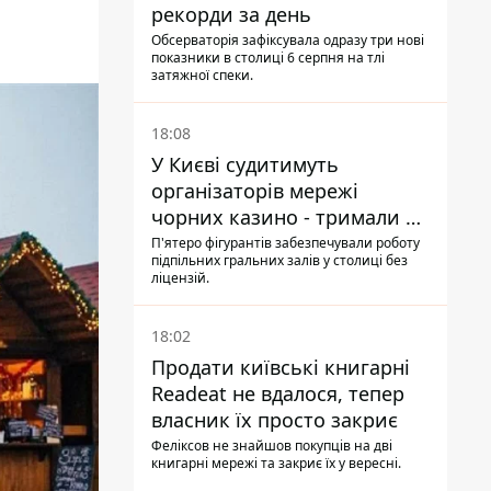
рекорди за день
Обсерваторія зафіксувала одразу три нові
показники в столиці 6 серпня на тлі
затяжної спеки.
18:08
У Києві судитимуть
організаторів мережі
чорних казино - тримали 39
закладів
П'ятеро фігурантів забезпечували роботу
підпільних гральних залів у столиці без
ліцензій.
18:02
Продати київські книгарні
Readeat не вдалося, тепер
власник їх просто закриє
Феліксов не знайшов покупців на дві
книгарні мережі та закриє їх у вересні.