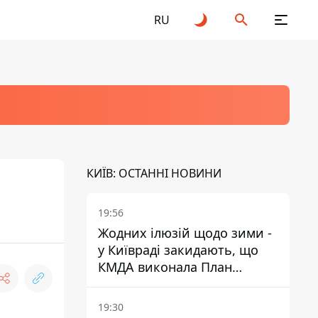
RU
КИЇВ: ОСТАННІ НОВИНИ
19:56
Жодних ілюзій щодо зими -
у Київраді закидають, що
КМДА виконала План
стійкості на 20%
19:30