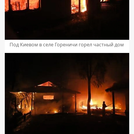
Под Киевом в селе Гореничи горел частный дом