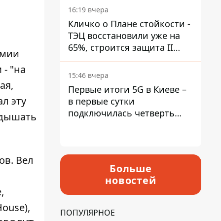
16:19 вчера
Кличко о Плане стойкости -
ТЭЦ восстановили уже на
65%, строится защита II
емии
уровня
- "на
15:46 вчера
ая,
Первые итоги 5G в Киеве –
л эту
в первые сутки
подключилась четверть
 дышать
миллиона абонентов
ов. Вел
Больше
новостей
,
ouse),
ПОПУЛЯРНОЕ