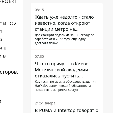
VPROEKT
08:15
Ждать уже недолго - стало
известно, когда откроют
" и "O2
станции метро на
т
Виноградаре
Две станции подземки на Виноградаре
я
заработают в 2027 году, еще одну
достроят позже.
и в
м в
07:30
Что-то прячут – в Киево-
Могилянской академии
сторов.
отказались пустить
комиссию по охране
Комиссия не смогла обследовать здания
НаУКМА, исполняющий обязанности
памятников на территорию
президента запретил доступ
е
21:51 вчера
В PUMA и Intertop говорят о