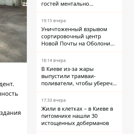
гостей ментально
разгружает акула
19:15 вчера
Уничтоженный взрывом
сортировочный центр
Новой Почты на Оболони
заработал – выдают
посылки
18:14 вчера
В Киеве из-за жары
выпустили трамваи-
поливатели, чтобы уберечь
дент.
рельсы от деформации
нность
17:33 вчера
Жили в клетках – в Киеве в
 здания
питомнике нашли 30
истощенных доберманов