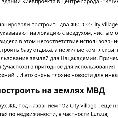
здании Киевпроекта в центре города - "KYI
нировали построить два ЖК: "О2 City Village
 указывают на локацию с воздухом, чистым о
увидела в этом несоответствие использовани
строить базу отдыха, а не жилые комплексы, 
ользования землей для Нацакадемии. Приче
 (участков) в пригодное для использования
жений". И это очень плохие новости для инве
построить на землях МВД
ух ЖК, под названием "O2 City Village", еще н
ах по недвижимости, в частности Lun.ua,