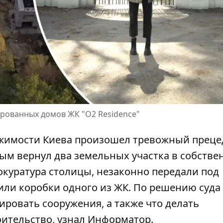
ированных домов ЖК "O2 Residence"
ижимости Киева произошел тревожный преце
ым вернул два земельных участка
в собстве
окуратура столицы, незаконно передали под
оили коробки одного из ЖК. По решению суда
ировать сооружения, а также что делать
оительство, узнал Информатор.