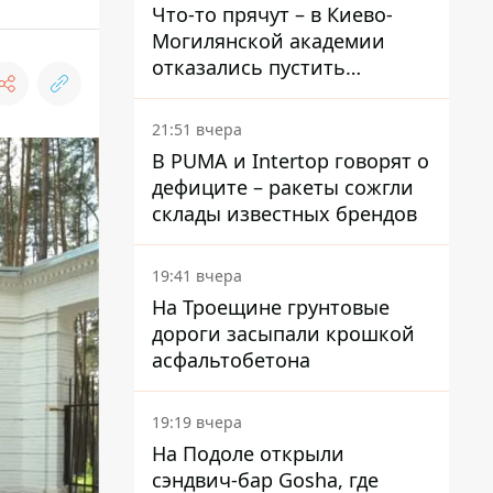
Что-то прячут – в Киево-
Могилянской академии
отказались пустить
комиссию по охране
памятников на территорию
21:51 вчера
В PUMA и Intertop говорят о
дефиците – ракеты сожгли
склады известных брендов
19:41 вчера
На Троещине грунтовые
дороги засыпали крошкой
асфальтобетона
19:19 вчера
На Подоле открыли
сэндвич-бар Gosha, где