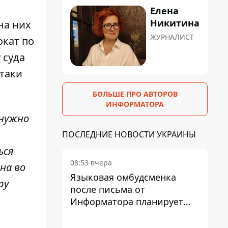
Елена
Никитина
на них
ЖУРНАЛИСТ
окат по
 суда
 таки
БОЛЬШЕ ПРО АВТОРОВ
ИНФОРМАТОРА
 нужно
ПОСЛЕДНИЕ НОВОСТИ УКРАИНЫ
ься
08:53 вчера
на во
Языковая омбудсменка
ру
после письма от
Информатора планирует
наказать компанию-
подрядчика ПриватБанка