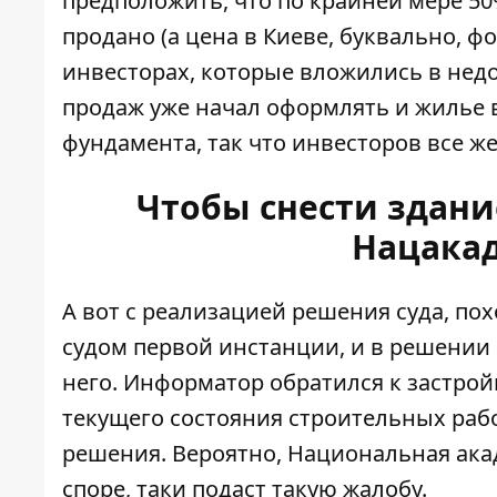
предположить, что по крайней мере 5
продано (а цена в Киеве, буквально, фо
инвесторах, которые вложились в недо
продаж уже начал оформлять и жилье в
фундамента, так что инвесторов все ж
Чтобы снести здание
Нацакад
А вот с реализацией решения суда, по
судом первой инстанции, и в решении
него. Информатор обратился к застрой
текущего состояния строительных раб
решения. Вероятно, Национальная ака
споре, таки подаст такую ​​жалобу.