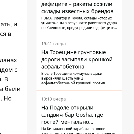
дефиците – ракеты сожгли
склады известных брендов
PUMA, Intertop и Toyota, склады которых
ать, и
уничтожены в результате ракетного удара
по Киевщине, предупредили о дефиците
ся в
товаров
19:41 вчера
На Троещине грунтовые
дороги засыпали крошкой
планах
асфальтобетона
ядом с
В селе Троещина коммунальщики
й.
В
выровняли шесть улиц
асфальтобетонной крошкой против
ны были
выбоин и грязи
. Но
19:19 вчера
На Подоле открыли
сэндвич-бар Gosha, где
гостей ментально
разгружает акула
На Кирилловской заработало новое
заведение с гриль-мелтами и плюшевым