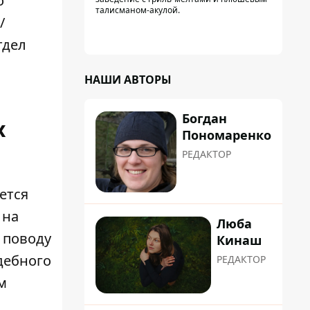
о
талисманом-акулой.
/
тдел
НАШИ АВТОРЫ
Богдан
х
Пономаренко
РЕДАКТОР
ется
 на
Люба
 поводу
Кинаш
дебного
РЕДАКТОР
м