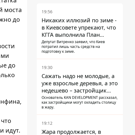
статка
й моста
19:56
ужно до
Никаких иллюзий по зиме -
в Киевсовете упрекают, что
КГГА выполнила План
устойчивости на 20%
Депутат Витренко заявил, что Киев
вости
потратил лишь часть средств на
подготовку к зиме.
ими
ые до
19:30
олько
Сажать надо не молодые, а
уже взрослые деревья, а это
недешево – застройщик
Никонов
Основатель KAN DEVELOPMENT рассказал,
инфина,
как застройщики могут охладить столицу
в жару.
 что
19:12
и идут.
Жара продолжается, в