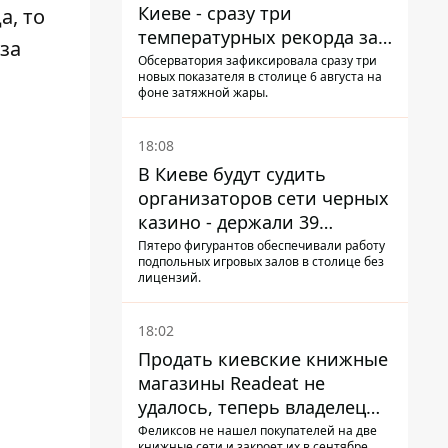
Киеве - сразу три
а, то
температурных рекорда за
за
день
Обсерватория зафиксировала сразу три
новых показателя в столице 6 августа на
фоне затяжной жары.
18:08
В Киеве будут судить
организаторов сети черных
казино - держали 39
заведений
Пятеро фигурантов обеспечивали работу
подпольных игровых залов в столице без
лицензий.
18:02
Продать киевские книжные
магазины Readeat не
удалось, теперь владелец
их просто закроет
Феликсов не нашел покупателей на две
книжные сети и закроет их в сентябре.