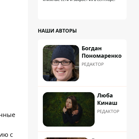
НАШИ АВТОРЫ
Богдан
Пономаренко
РЕДАКТОР
Люба
Кинаш
РЕДАКТОР
янные
ию с