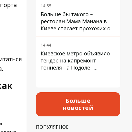
Пантелеев
спорта
14:55
Больше бы такого –
ресторан Мама Манана в
Киеве спасает прохожих от
жары
й
14:44
Киевское метро объявило
читаться
тендер на капремонт
тоннеля на Подоле -
а.
продлится почти два года
как
Больше
новостей
ны
ПОПУЛЯРНОЕ