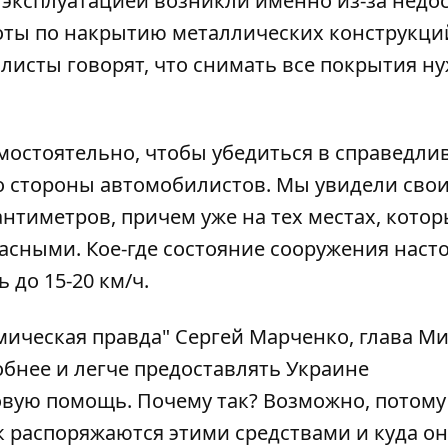
 эксплуатацией возникли именно из-за недо
оты по накрытию металлических конструкци
алисты говорят, что снимать все покрытия н
мостоятельно, чтобы убедиться в справедли
со стороны автомобилистов. Мы
увидели сво
сантиметров
, причем уже на тех местах, котор
асными. Кое-где состояние сооружения наст
 до 15-20 км/ч.
мическая правда" Сергей Марченко, глава М
бнее и легче предоставлять Украине
овую помощь. Почему так? Возможно, потому
к распоряжаются этими средствами и куда он