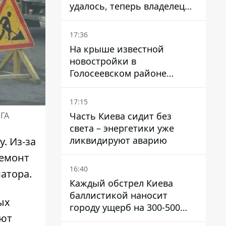
удалось, теперь владелец
их просто закроет
17:36
На крыше известной
новостройки в
Голосеевском районе
разбивают парк площадью
в гектар
17:15
Часть Киева сидит без
РГА
света – энергетики уже
ликвидируют аварию
. Из-за
Ремонт
16:40
атора.
Каждый обстрел Киева
баллистикой наносит
ых
городу ущерб на 300-500
уют
миллионов - Петр