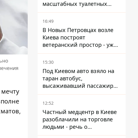
масштабных туалетных
схем с фиктивным домом
16:49
В Новых Петровцах возле
Киева построят
ветеранский простор - уже
нашли проектанта
ьно
15:30
лечения
Под Киевом авто взяло на
таран автобус,
высаживавший пассажиров
 мечту
на остановке - пассажир в
больнице
полне
12:52
хматов,
Частный медцентр в Киеве
разоблачили на торговле
людьми - речь о
суррогатном материнстве