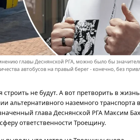
нению главы Деснянской РГА, можно было бы значител
чества автобусов на правый берег - конечно, без прив
строить не будут. А вот претворить в жизнь
тии
альтернативного наземного транспорта
в
значенный глава Деснянской РГА Максим Ба
 сферу ответственности Троещину.