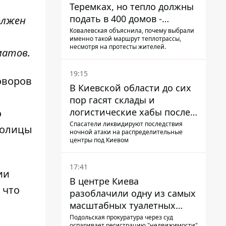
Теремках, но тепло должны
подать в 400 домов -
олжен
депутат Киевсовета
Ковалевская объяснила, почему выбрали
именно такой маршрут теплотрассы,
несмотря на протесты жителей.
матов.
19:15
оворов
В Киевской области до сих
пор гасят склады и
логистические хабы после
о
прилетов ракет - ГСЧС
Спасатели ликвидируют последствия
толицы
ночной атаки на распределительные
центры под Киевом
17:41
ии
В центре Киева
 что
разоблачили одну из самых
масштабных туалетных
схем с фиктивным домом
Подольская прокуратура через суд
оспаривает регистрацию "недвижимости"