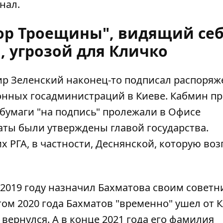
нал.
тор Троещины", видящий се
, угрозой для Кличко
ир Зеленский наконец-то подписал распоряж
онных госадминистраций
в Киеве. Кабмин п
 бумаги "на подпись"
пролежали в Офисе
аты были утверждены главой государства.
х РГА, в частности, Деснянской, которую воз
2019 году назначил Бахматова своим советн
том 2020 года Бахматов "временно" ушел от 
 вернулся. А в конце 2021 года его фамилия