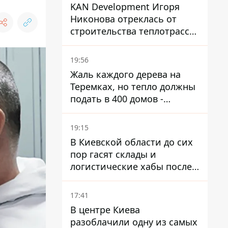
KAN Development Игоря
Никонова отреклась от
строительства теплотрассы
на Теремках
19:56
Жаль каждого дерева на
Теремках, но тепло должны
подать в 400 домов -
депутат Киевсовета
19:15
В Киевской области до сих
пор гасят склады и
логистические хабы после
прилетов ракет - ГСЧС
17:41
В центре Киева
разоблачили одну из самых