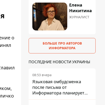
Елена
Никитина
бя
ЖУРНАЛИСТ
ение о
БОЛЬШЕ ПРО АВТОРОВ
ринял
ИНФОРМАТОРА
ПОСЛЕДНИЕ НОВОСТИ УКРАИНЫ
главил
08:53 вчера
Языковая омбудсменка
после письма от
иком,
Информатора планирует
Кличко
наказать компанию-
подрядчика ПриватБанка