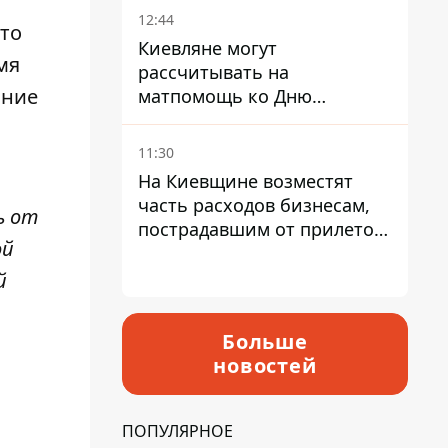
12:44
что
Киевляне могут
мя
рассчитывать на
ание
матпомощь ко Дню
независимости - кому ее
дадут
11:30
На Киевщине возместят
часть расходов бизнесам,
ь от
пострадавшим от прилетов
ой
ракет
й
Больше
новостей
ПОПУЛЯРНОЕ