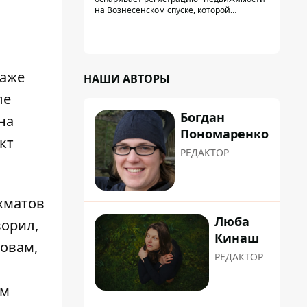
на Вознесенском спуске, которой
физически никогда не существовало: под
нее, вероятно, планировали позже
получить "в обслуживание" земельный
участок
даже
НАШИ АВТОРЫ
ле
Богдан
на
Пономаренко
кт
РЕДАКТОР
ахматов
Люба
ворил,
Кинаш
ловам,
РЕДАКТОР
ом