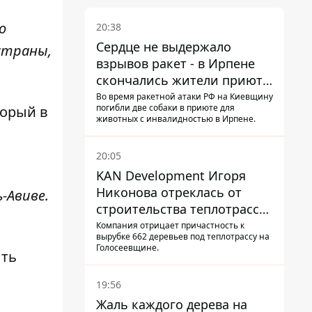
о
20:38
Сердце не выдержало
 страны,
взрывов ракет - в Ирпене
скончались жители приюта
для собак с инвалидностью
Во время ракетной атаки РФ на Киевщину
погибли две собаки в приюте для
торый в
животных с инвалидностью в Ирпене.
20:05
KAN Development Игоря
Никонова отреклась от
-Авиве.
строительства теплотрассы
на Теремках
Компания отрицает причастность к
вырубке 662 деревьев под теплотрассу на
Голосеевщине.
ыть
19:56
Жаль каждого дерева на