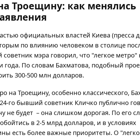
на Троещину: как менялись
аявления
 частью официальных властей Киева (пресса 
торым по влиянию человеком
в столице пос
й советник мэра говорил, что "легкое метро" 
и года. По словам Бахматова, подобный прое
ить 300-500 млн долларов.
ро на Троещину, особенно классического, Б
024-го бывший советник Кличко публично го
у не будет
– она слишком дорогая. По его с
обойтись в 2-5 млрд долларов, и в условиях
ины есть более важные приоритеты. О "легк