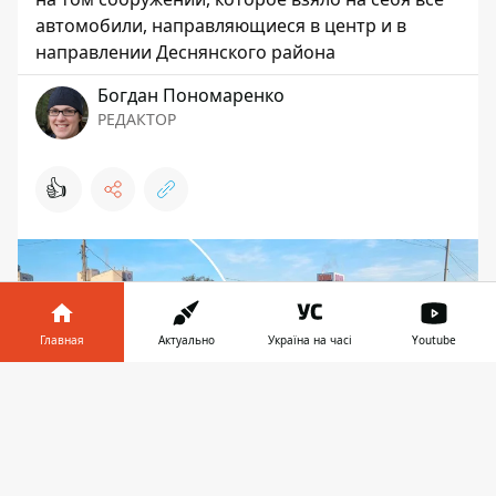
автомобили, направляющиеся в центр и в
направлении Деснянского района
Богдан Пономаренко
РЕДАКТОР
👍
Главная
Актуально
Україна на часі
Youtube
Информатор в
Скачать
телефоне
👉