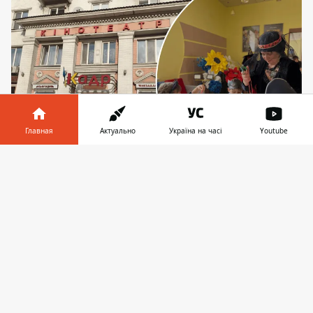
Главная
Актуально
Україна на часі
Youtube
Информатор в
Скачать
Кроме кинопоказов в "Кадре" устраивают
телефоне
👉
праздники и развлекательные мероприятия для
малышей
На Оболони в Киеве появился новый
центр поддержки для жителей - Пункт
несокрушимости открылся в кинотеатре
"Кадр". Во время
отключения
электроэнергии
хорошо известное