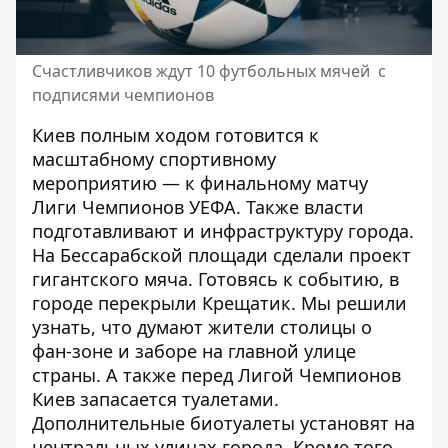
Счастливчиков ждут 10 футбольных мячей с
подписями чемпионов
Киев полным ходом
готовится к
масштабному спортивному
мероприятию
— к финальному матчу
Лиги Чемпионов УЕФА. Также власти
подготавливают и инфраструктуру города.
На Бессарабской площади
сделали проект
гигантского мяча
. Готовясь к событию, в
городе
перекрыли Крещатик
. Мы решили
узнать,
что думают жители столицы о
фан-зоне и заборе
на главной улице
страны. А также
перед Лигой Чемпионов
Киев запасается туалетами
.
Дополнительные биотуалеты установят на
центральных улицах города. Кроме того,