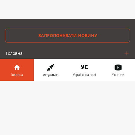
ЗАПРОПОНУВАТИ НОВИНУ
Головна
Про проєкт
Головна
Актуально
Україна на часі
Youtube
Реклама
Інформатор у
Завантажити
Про нас
телефоні
👉
Інформатор проекти