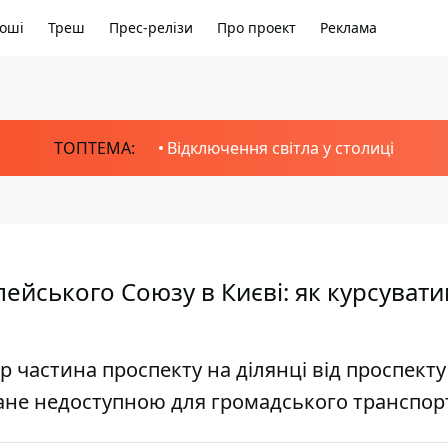
оші
Треш
Прес-релізи
Про проект
Реклама
ТОПТЕМА:
Відключення світла у столиці
пейського Союзу в Києві: як курсуват
 частина проспекту на ділянці від проспекту
тане недоступною для громадського транспор