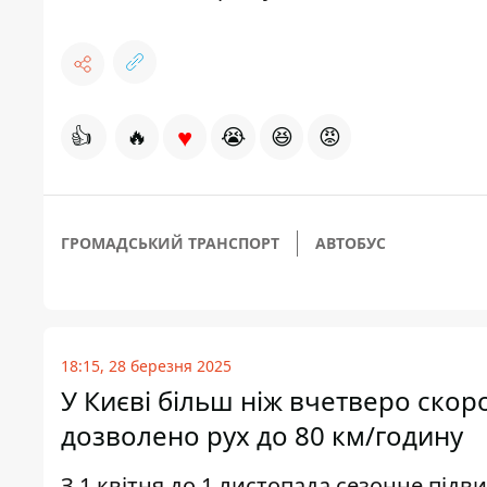
♥
👍
🔥
😭
😆
😡
ГРОМАДСЬКИЙ ТРАНСПОРТ
АВТОБУС
18:15, 28 березня 2025
У Києві більш ніж вчетверо скоро
дозволено рух до 80 км/годину
З 1 квітня до 1 листопада сезонне під