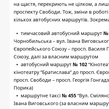
на щастя, перекриють не цілком, а лиш
проспекту Свободи. Тож, зміни в робот
кількох автобусних маршрутів. Зокрема
тимчасовий автобусний маршрут
№
Чорнобильська – вул. Івана Виговськог
Європейського Союзу – просп. Василя П
Союзу, далі за власним маршрутом
автобусний маршрут
№ 102
“Кінотеа
кінотеатру “Братислава” до просп. Євр
просп. Свободи – просп. Георгія Гонгад
Порика)
маршрутне таксі
№ 455
“Вул. Смілянс
Івана Виговського (за власним маршрут