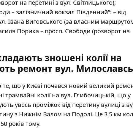
орот на перетині з вул. Світлицького);
ди – залізничний вокзал Південний”: – від
ул. Івана Виговського (за власним маршрутом)
асиля Порика – просп. Свободи (розворот на
кладають зношені колії на
ють ремонт вул. Милославсь
те, що у Києві почався новий великий ремонт
 трамвайні колії на вул. Глибочицькій
, що у
ють увесь проміжок від перетину вулиці з ву
тину з Нижнім Валом на Подолі. Це 3,5 км колі
50 років тому.