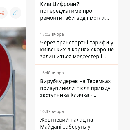
Київ Цифровий
попереджатиме про
ремонти, аби водії могли
уникати ділянок із заторами
17:03 вчора
Через транспортні тарифи у
київських лікарнях скоро не
залишиться медсестер і
санітарок - професор
Голубовська
16:48 вчора
Вирубку дерев на Теремках
призупинили після приїзду
заступника Кличка -
почався діалог
16:37 вчора
Жовтневий палац на
Майдані заберуть у