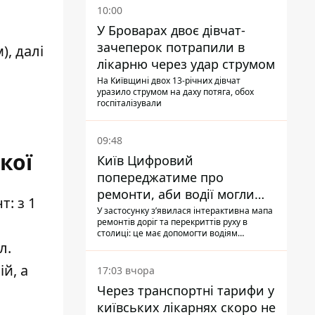
10:00
У Броварах двоє дівчат-
зачеперок потрапили в
, далі
лікарню через удар струмом
На Київщині двох 13-річних дівчат
уразило струмом на даху потяга, обох
госпіталізували
09:48
кої
Київ Цифровий
попереджатиме про
ремонти, аби водії могли
: з 1
уникати ділянок із заторами
У застосунку зʼявилася інтерактивна мапа
ремонтів доріг та перекриттів руху в
столиці: це має допомогти водіям
сформувати маршрути руху таким чином,
л.
щоб не потрапити в затор
й, а
17:03 вчора
Через транспортні тарифи у
київських лікарнях скоро не