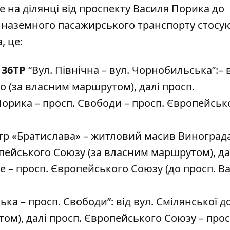
е на ділянці від проспекту Василя Порика до
і наземного пасажирського транспорту стосу
, це:
 36ТР
“Вул. Північна – вул. Чорнобильська”:– 
о (за власним маршрутом), далі просп.
орика – просп. Свободи – просп. Європейськ
тр «Братислава» – житловий масив Виноградар
опейського Союзу (за власним маршрутом), да
зе – просп. Європейського Союзу (до просп. В
ька – просп. Свободи”: від вул. Смілянської до
ом), далі просп. Європейського Союзу – прос