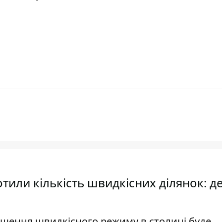
тили кількість швидкісних ділянок: д
вищення швидкісного режиму в столиці буде