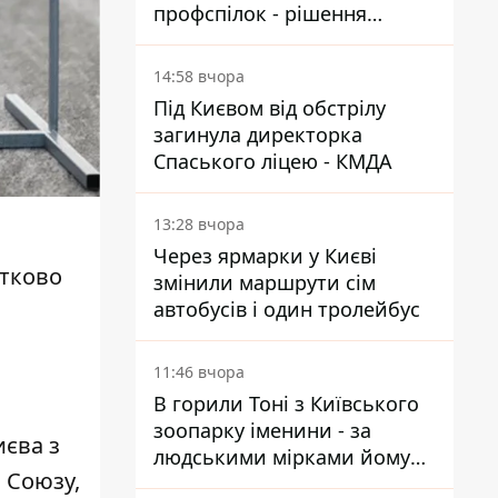
профспілок - рішення
Господарського суду
14:58 вчора
Під Києвом від обстрілу
загинула директорка
Спаського ліцею - КМДА
13:28 вчора
Через ярмарки у Києві
стково
змінили маршрути сім
автобусів і один тролейбус
11:46 вчора
В горили Тоні з Київського
зоопарку іменини - за
иєва з
людськими мірками йому
 Союзу,
вже понад 90 років