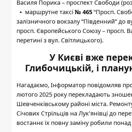
Василя Порика – проспект Свободи (розв
маршрутне таксі
№ 465
“Просп. Свобо
залізничного вокзалу “Південний” до в
просп. Європейського Союзу – просп. В
перетині з вул. Світлицького).
У Києві вже пере
Глибочицькій, і плану
Нагадаємо, Інформатор повідомляв про 
лютого 2025 року
перекладають зношені
Шевченківському районі міста. Ремонту
Січових Стрільців на Лук'янівці до пере
востаннє їх повну заміну робили понад 