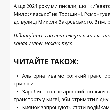
А ще 2024 року ми писали, що "Київавт
Милославської
на Троєщині. Ремонтуват
до вулиці Миколи Закревського. Втім, 
Підписуйтесь на наш
Telegram-канал
, щ
канал у Viber можна
тут
.
ЧИТАЙТЕ ТАКОЖ:
Альтернатива метро: який транспорт
тривоги
Заробив - і на лікарняний: скільки 
транспорту у Києві, аби отримати гідну
Киянок запрошують стати водійками