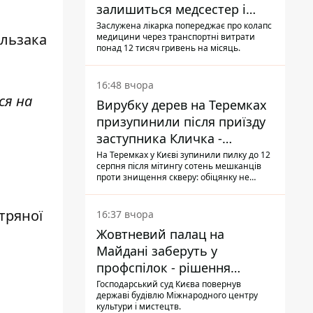
залишиться медсестер і
санітарок - професор
Заслужена лікарка попереджає про колапс
альзака
медицини через транспортні витрати
Голубовська
понад 12 тисяч гривень на місяць.
16:48 вчора
ся на
Вирубку дерев на Теремках
призупинили після приїзду
заступника Кличка -
почався діалог
На Теремках у Києві зупинили пилку до 12
серпня після мітингу сотень мешканців
проти знищення скверу: обіцянку не
поновлювати роботи дав особисто
заступник Кличка, Петро Пантелеєв, що
прибув налагодити комунікацію
тряної
16:37 вчора
Жовтневий палац на
Майдані заберуть у
профспілок - рішення
Господарського суду
Господарський суд Києва повернув
державі будівлю Міжнародного центру
культури і мистецтв.