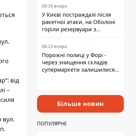
09:39 вчора
ються
У Києві постраждалі після
ракетної атаки, на Оболоні
горіли резервуари з
паливом
вул.
08:23 вчора
Порожні полиці у Форі -
ого
через знищення складів
супермаркети залишилися
без асортименту
”: від
лі –
асиля
Більше новин
 вул.
ПОПУЛЯРНЕ
п.