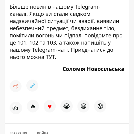
Більше новин в нашому
Telegram-
каналі
. Якщо ви стали свідком
надзвичайної ситуації чи аварії, виявили
небезпечний предмет, бездиханне тіло,
помітили вогонь чи підпал, повідомте про
це 101, 102 та 103, а також напишіть у
нашому Telegram-чаті. Приєднатися до
нього можна
ТУТ
.
Соломія Новосільська
♥
🔥
😭
😆
😡
👍
ЕВАКУАЦІЯ
ВОЙНА