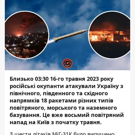
Близько 03:30 16-го травня 2023 року
російські окупанти атакували Україну з
північного, південного та східного
напрямків 18 ракетами різних типів
повітряного, морського та наземного
базування. Це вже восьмий повітряний
напад на Київ з початку травня.
З шести літаків МіГ-31К було випущено