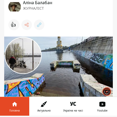
Аліна Балабан
ЖУРНАЛІСТ
👍
У вівторок, 16 травня, станом на 10:00
рівень води у Дніпру біля моста
Головна
Актуально
Україна на часі
Youtube