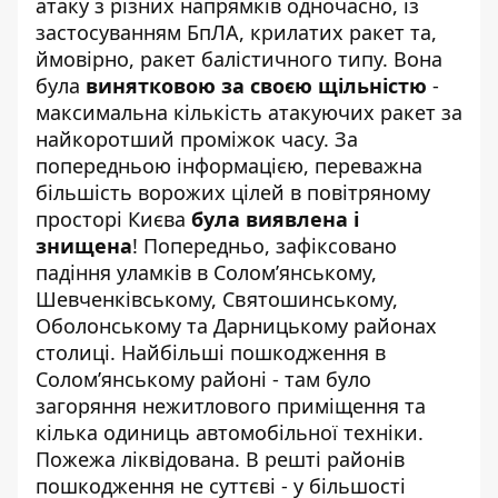
атаку з різних напрямків одночасно, із
застосуванням БпЛА, крилатих ракет та,
ймовірно, ракет балістичного типу. Вона
була
винятковою за своєю щільністю
-
максимальна кількість атакуючих ракет за
найкоротший проміжок часу. За
попередньою інформацією, переважна
більшість ворожих цілей в повітряному
просторі Києва
була виявлена і
знищена
! Попередньо, зафіксовано
падіння уламків в Соломʼянському,
Шевченківському, Святошинському,
Оболонському та Дарницькому районах
столиці. Найбільші пошкодження в
Солом’янському районі -
там було
загоряння нежитлового приміщення та
кілька одиниць автомобільної техніки
.
Пожежа ліквідована. В решті районів
пошкодження не суттєві - у більшості