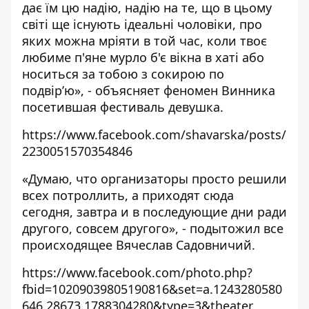
дає їм цю надію, надію на те, що в цьому
світі ще існують ідеальні чоловіки, про
яких можна мріяти в той час, коли твоє
любиме п'яне мурло б'є вікна в хаті або
носиться за тобою з сокирою по
подвір’ю», - объясняет феномен Винника
посетившая фестиваль девушка.
https://www.facebook.com/shavarska/posts/
2230051570354846
«Думаю, что организаторы просто решили
всех потроллить, а приходят сюда
сегодня, завтра и в последующие дни ради
другого, совсем другого», - подытожил все
происходящее Вячеслав Садовничий.
https://www.facebook.com/photo.php?
fbid=10209039805190816&set=a.1243280580
646.28673.1788304280&type=3&theater