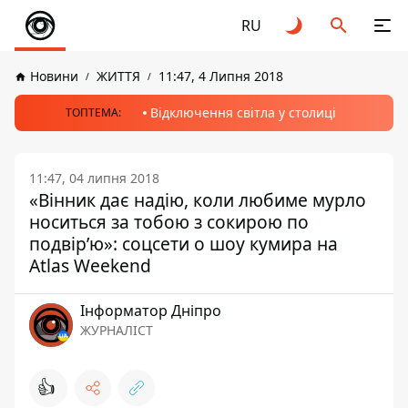
RU
Новини
ЖИТТЯ
11:47, 4 Липня 2018
Відключення світла у столиці
ТОПТЕМА:
11:47, 04 липня 2018
«Вінник дає надію, коли любиме мурло
носиться за тобою з сокирою по
подвір’ю»: соцсети о шоу кумира на
Atlas Weekend
Інформатор Дніпро
ЖУРНАЛІСТ
👍