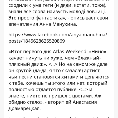
сходили с ума тети (и дяди, кстати, тоже),
знали все слова наизусть молоді вовчиці.
Это просто фантастика», - описывает свои
впечатления Анна Манухина.
https://www.facebook.com/anya.manuhina/
posts/1845628625520869
«Итог первого дня Atlas Weekend: «Нино»
качает ничуть ни хуже, чем «Влажный-
пляжный движ». <…> Но на самом же деле
он крутой (да-да, я это сказала!) артист,
чьи песни становятся хитами и цепляются
к тебе, хочешь ты этого или нет, который
полностью отдается публике. <…> и
знаете, никто не пришел с цветами. Аж
обидно стало», - вторит ей Анастасия
Драмарецкая.