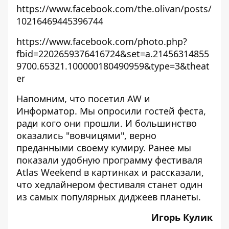
https://www.facebook.com/the.olivan/posts/
10216469445396744
https://www.facebook.com/photo.php?
fbid=2202659376416724&set=a.21456314855
9700.65321.100000180490959&type=3&theat
er
Напомним, что посетил AW и
Информатор. Мы опросили гостей феста,
ради кого они прошли. И большинство
оказались "вовчицями", верно
преданными своему кумиру
. Ранее мы
показали удобную
программу фестиваля
Atlas Weekend
в картинках и рассказали,
что
хедлайнером фестиваля
станет один
из самых популярных диджеев планеты.
Игорь Кулик