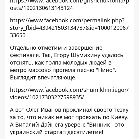
https://www.facebook.com/grishchukroma/p
osts/1902130613143124
https://www.facebook.com/permalink.php?
story_fbid=439421503134737&id=1000120067
33650
Отдельно отметим и завершение
фестиваля. Так, Егору Шумихину удалось
отснять, как толпа молодых людей в
метро массово пропела песню "Нино".
Выглядит впечатляюще.
https://www.facebook.com/shumikhin.iegor/
videos/10217303227598935/
А вот Олег Иванов проклинал своего тезку
за то, что никак не мог проехать по Киеву.
А Виталий Дайнега уверен: "Винник - это
украинский стартап десятилетия!"