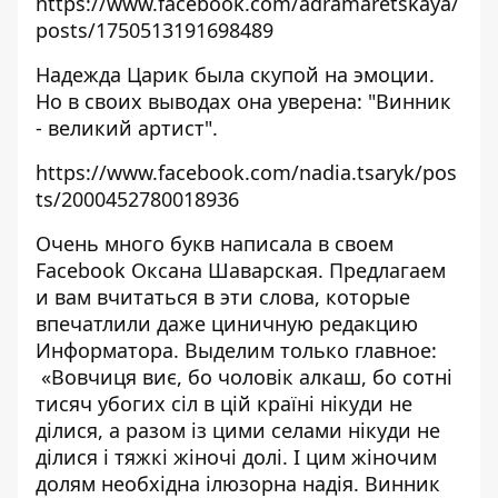
https://www.facebook.com/adramaretskaya/
posts/1750513191698489
Надежда Царик была скупой на эмоции.
Но в своих выводах она уверена: "Винник
- великий артист".
https://www.facebook.com/nadia.tsaryk/pos
ts/2000452780018936
Очень много букв написала в своем
Facebook Оксана Шаварская. Предлагаем
и вам вчитаться в эти слова, которые
впечатлили даже циничную редакцию
Информатора. Выделим только главное:
«Вовчиця виє, бо чоловік алкаш, бо сотні
тисяч убогих сіл в цій країні нікуди не
ділися, а разом із цими селами нікуди не
ділися і тяжкі жіночі долі. І цим жіночим
долям необхідна ілюзорна надія. Винник